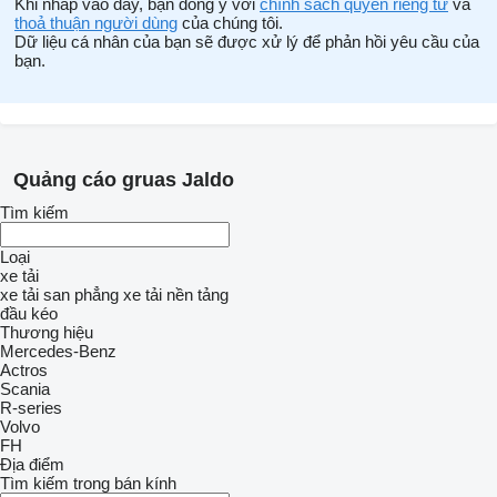
Khi nhấp vào đây, bạn đồng ý với
chính sách quyền riêng tư
và
thoả thuận người dùng
của chúng tôi.
Dữ liệu cá nhân của bạn sẽ được xử lý để phản hồi yêu cầu của
bạn.
Quảng cáo gruas Jaldo
Tìm kiếm
Loại
xe tải
xe tải san phẳng
xe tải nền tảng
đầu kéo
Thương hiệu
Mercedes-Benz
Actros
Scania
R-series
Volvo
FH
Địa điểm
Tìm kiếm trong bán kính