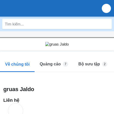
Quảng cáo
Bộ sưu tập
Về chúng tôi
7
2
gruas Jaldo
Liên hệ