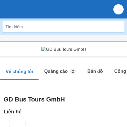
Quảng cáo
Bản đồ
Công 
Về chúng tôi
2
GD Bus Tours GmbH
Liên hệ