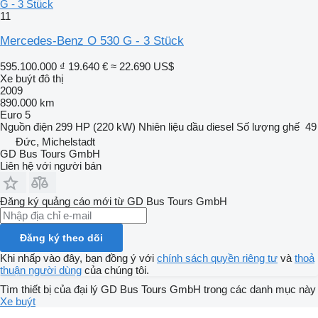
G - 3 Stück
11
Mercedes-Benz O 530 G - 3 Stück
595.100.000 ₫
19.640 €
≈ 22.690 US$
Xe buýt đô thị
2009
890.000 km
Euro 5
Nguồn điện
299 HP (220 kW)
Nhiên liệu
dầu diesel
Số lượng ghế
49
Đức, Michelstadt
GD Bus Tours GmbH
Liên hệ với người bán
Đăng ký quảng cáo mới từ GD Bus Tours GmbH
Đăng ký theo dõi
Khi nhấp vào đây, bạn đồng ý với
chính sách quyền riêng tư
và
thoả
thuận người dùng
của chúng tôi.
Tìm thiết bị của đại lý GD Bus Tours GmbH trong các danh mục này
Xe buýt