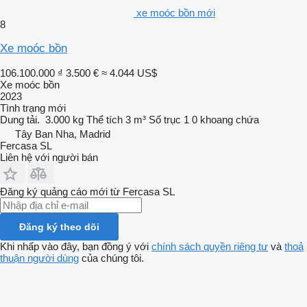
xe moóc bồn mới
8
Xe moóc bồn
106.100.000 ₫
3.500 €
≈ 4.044 US$
Xe moóc bồn
2023
Tình trạng
mới
Dung tải.
3.000 kg
Thể tích
3 m³
Số trục
1
0 khoang chứa
Tây Ban Nha, Madrid
Fercasa SL
Liên hệ với người bán
Đăng ký quảng cáo mới từ Fercasa SL
Đăng ký theo dõi
Khi nhấp vào đây, bạn đồng ý với
chính sách quyền riêng tư
và
thoả
thuận người dùng
của chúng tôi.