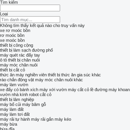
Tìm kiếm
Loại
Không tìm thấy kết quả nào cho truy vấn này
xe rơ moóc bồn
rơ moóc bồn
xe moóc bồn
thiết bị công cộng
thiết bị làm sạch đường phố
máy quét rác đẩy tay
ô tô
thiết bị chăn nuôi
máy móc chăn nuôi
thiết bị cắt cỏ
thức ăn máy nghiền viên
thiết bị thức ăn gia súc khác
rào chắn động vật
máy móc chăn nuôi khác
máy làm vườn
xe đẩy có bánh xích
máy xới vườn
máy cắt cỏ lề đường
máy khoan
vườn
nhà kính
robot cắt cỏ
thiết bị lâm nghiệp
máy bổ củi
máy băm gỗ
máy làm đất
máy làm tơi đất
máy rải tự hành
máy rải gắn máy kéo
máy bừa
bừa đĩa