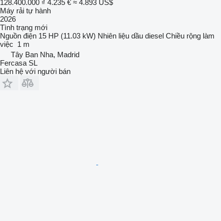
128.400.000 ₫
4.235 €
≈ 4.893 US$
Máy rải tự hành
2026
Tình trạng
mới
Nguồn điện
15 HP (11.03 kW)
Nhiên liệu
dầu diesel
Chiều rộng làm
việc
1 m
Tây Ban Nha, Madrid
Fercasa SL
Liên hệ với người bán