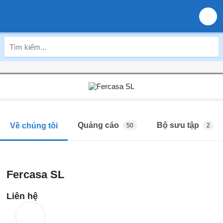
Quảng cáo
Bộ sưu tập
Về chúng tôi
50
2
Fercasa SL
Liên hệ