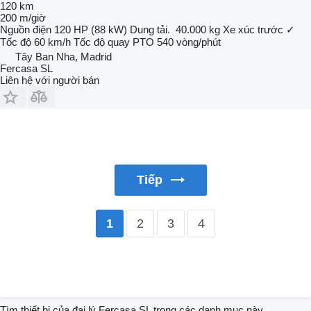
120 km
200 m/giờ
Nguồn điện
120 HP (88 kW)
Dung tải.
40.000 kg
Xe xúc trước
✓
Tốc độ
60 km/h
Tốc độ quay PTO
540 vòng/phút
Tây Ban Nha, Madrid
Fercasa SL
Liên hệ với người bán
Tiếp
2
3
4
1
Tìm thiết bị của đại lý Fercasa SL trong các danh mục này