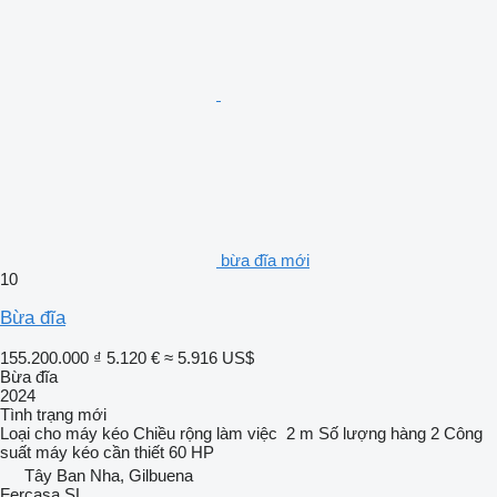
bừa đĩa mới
10
Bừa đĩa
155.200.000 ₫
5.120 €
≈ 5.916 US$
Bừa đĩa
2024
Tình trạng
mới
Loại
cho máy kéo
Chiều rộng làm việc
2 m
Số lượng hàng
2
Công
suất máy kéo cần thiết
60 HP
Tây Ban Nha, Gilbuena
Fercasa SL