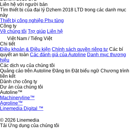
Liên hệ với người bán
Tìm thiết bị của đại lý Dzhem 2018 LTD trong các danh mục
này
Thiết bị công nghiệp
Phụ tùng
Công ty
Về chúng tôi
Trợ giúp
Liên hệ
Việt Nam / Tiếng Việt
Chi tiết
Điều khoản & Điều kiện
Chính sách quyền riêng tư
Các bí
quyết an toàn
Các đánh giá của Autoline
Danh mục thương
hiệu
Các dịch vụ của chúng tôi
Quảng cáo trên Autoline
Đăng tin
Đặt biểu ngữ
Chương trình
liên kết
Dành cho công ty
Dự án của chúng tôi
Autoline™
Machineryline™
Agroline™
Linemedia Digital ™
© 2026 Linemedia
Tải Ứng dụng của chúng tôi