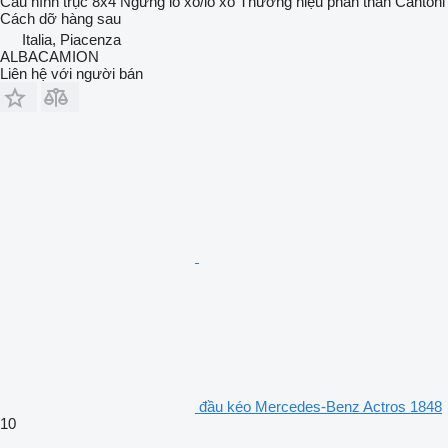
Cấu hình trục
8x4
Ngừng
lò xo/lò xo
Thương hiệu phần thân
Cantoni
Cách dỡ hàng
sau
Italia, Piacenza
ALBACAMION
Liên hệ với người bán
đầu kéo Mercedes-Benz Actros 1848
10