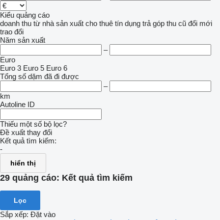
Kiểu quảng cáo
doanh thu
từ nhà sản xuất
cho thuê
tín dụng
trả góp
thu cũ đổi mới
trao đổi
Năm sản xuất
–
Euro
Euro 3
Euro 5
Euro 6
Tổng số dặm đã đi được
–
km
Autoline ID
Thiếu một số bộ lọc?
Đề xuất thay đổi
Kết quả tìm kiếm:
-
hiển thị
29 quảng cáo:
Kết quả tìm kiếm
Lọc
Sắp xếp
:
Đặt vào