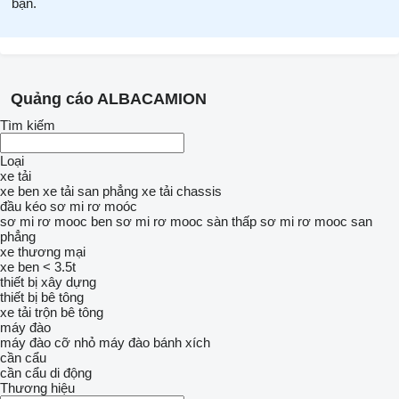
bạn.
Quảng cáo ALBACAMION
Tìm kiếm
Loại
xe tải
xe ben
xe tải san phẳng
xe tải chassis
đầu kéo
sơ mi rơ moóc
sơ mi rơ mooc ben
sơ mi rơ mooc sàn thấp
sơ mi rơ mooc san
phẳng
xe thương mại
xe ben < 3.5t
thiết bị xây dựng
thiết bị bê tông
xe tải trộn bê tông
máy đào
máy đào cỡ nhỏ
máy đào bánh xích
cần cẩu
cần cẩu di động
Thương hiệu