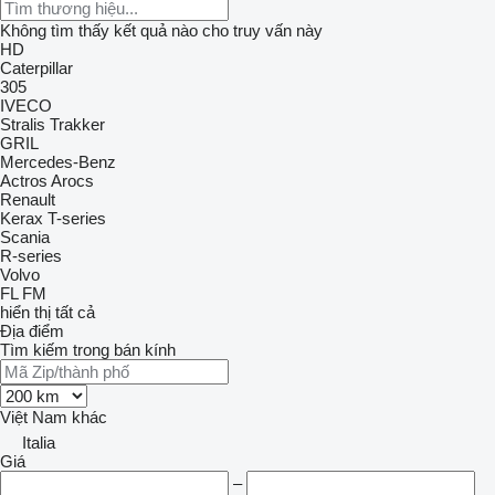
Không tìm thấy kết quả nào cho truy vấn này
HD
Caterpillar
305
IVECO
Stralis
Trakker
GRIL
Mercedes-Benz
Actros
Arocs
Renault
Kerax
T-series
Scania
R-series
Volvo
FL
FM
hiển thị tất cả
Địa điểm
Tìm kiếm trong bán kính
Việt Nam
khác
Italia
Giá
–