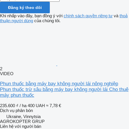
Đăng ký theo dõi
Khi nhấp vào đây, bạn đồng ý với
chính sách quyền riêng tư
và
thoả
thuận người dùng
của chúng tôi.
2
VIDEO
Phun thuốc bằng máy bay không người lái nông nghiệp
Phun thuốc trừ sâu bằng máy bay không người lái Cho thuê
máy phun thuốc
235.600 ₫ / ha
400 UAH
≈ 7,78 €
Dịch vụ phân bón
Ukraine, Vinnytsia
AGROKOPTER GRUP
Liên hệ với người bán