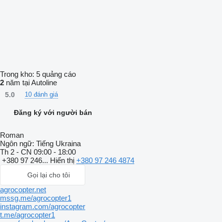
Trong kho:
5 quảng cáo
2
năm tại Autoline
5.0
10 đánh giá
Đăng ký với người bán
Roman
Ngôn ngữ:
Tiếng Ukraina
Th 2 - CN
09:00 - 18:00
+380 97 246...
Hiển thị
+380 97 246 4874
Gọi lại cho tôi
agrocopter.net
mssg.me/agrocopter1
instagram.com/agrocopter
t.me/agrocopter1