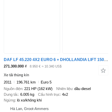
DAF LF 45.220 4X2 EURO 6 + DHOLLANDIA LIFT 1500 KG
271.300.000 ₫
8.950 €
≈ 10.340 US$
Xe tải thùng kín
2011
196.761 km
Euro 5
Nguồn điện
221 HP (162 kW)
Nhiên liệu
dầu diesel
Dung tải.
6.005 kg
Cấu hình trục
4x2
Ngừng
lò xo/không khí
Hà Lan, Groot-Ammers