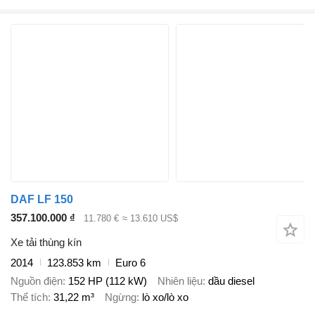
DAF LF 150
357.100.000 ₫
11.780 €
≈ 13.610 US$
Xe tải thùng kín
2014
123.853 km
Euro 6
Nguồn điện
152 HP (112 kW)
Nhiên liệu
dầu diesel
Thể tích
31,22 m³
Ngừng
lò xo/lò xo