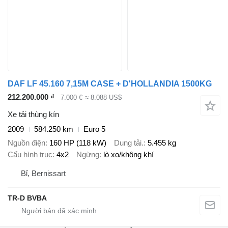
DAF LF 45.160 7,15M CASE + D'HOLLANDIA 1500KG
212.200.000 ₫
7.000 €
≈ 8.088 US$
Xe tải thùng kín
2009
584.250 km
Euro 5
Nguồn điện
160 HP (118 kW)
Dung tải.
5.455 kg
Cấu hình trục
4x2
Ngừng
lò xo/không khí
Bỉ, Bernissart
TR-D BVBA