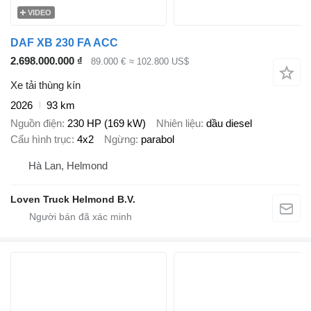
VIDEO
DAF XB 230 FA ACC
2.698.000.000 ₫
89.000 €
≈ 102.800 US$
Xe tải thùng kín
2026
93 km
Nguồn điện
230 HP (169 kW)
Nhiên liệu
dầu diesel
Cấu hình trục
4x2
Ngừng
parabol
Hà Lan, Helmond
Loven Truck Helmond B.V.