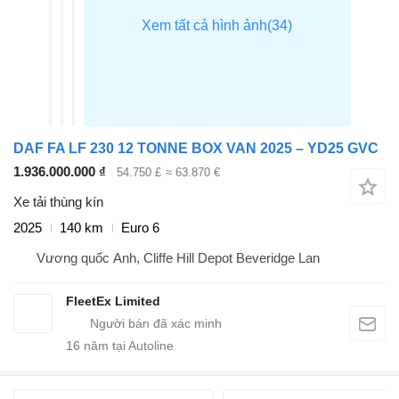
DAF FA LF 230 12 TONNE BOX VAN 2025 – YD25 GVC
1.936.000.000 ₫
54.750 £
≈ 63.870 €
Xe tải thùng kín
2025
140 km
Euro 6
Vương quốc Anh, Cliffe Hill Depot Beveridge Lan
FleetEx Limited
16
năm tại Autoline