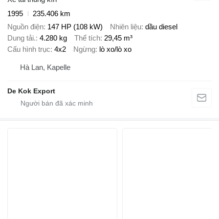
1995
235.406 km
Nguồn điện
147 HP (108 kW)
Nhiên liệu
dầu diesel
Dung tải.
4.280 kg
Thể tích
29,45 m³
Cấu hình trục
4x2
Ngừng
lò xo/lò xo
Hà Lan, Kapelle
De Kok Export