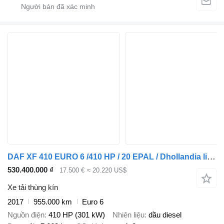
DAF XF 410 EURO 6 /410 HP / 20 EPAL / Dhollandia lift 1500 kg
530.400.000 ₫
17.500 €
≈ 20.220 US$
Xe tải thùng kín
2017
955.000 km
Euro 6
Nguồn điện
410 HP (301 kW)
Nhiên liệu
dầu diesel