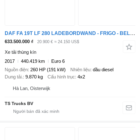
DAF FA 19T LF 280 LADEBORDWAND - FRIGO - BELGIUM TOP TRUCK
633.500.000 ₫
20.900 €
≈ 24.150 US$
Xe tải thùng kín
2017
440.419 km
Euro 6
Nguồn điện
260 HP (191 kW)
Nhiên liệu
dầu diesel
Dung tải.
9.870 kg
Cấu hình trục
4x2
Hà Lan, Oisterwijk
TS Trucks BV