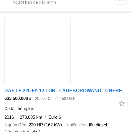
DAF LF 220 FA 12 TON - LADEBORDWAND - CHEREAU - CARRIER - BELGIUM TO
633.500.000 ₫
20.900 €
≈ 24.150 US$
Xe tải thùng kín
2016
278.685 km
Euro 6
Nguồn điện
220 HP (162 kW)
Nhiên liệu
dầu diesel
Cấu hình trục
4x2