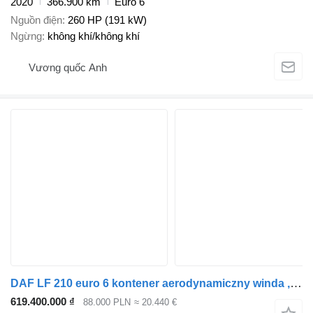
2020
366.900 km
Euro 6
Nguồn điện
260 HP (191 kW)
Ngừng
không khí/không khí
Vương quốc Anh
DAF LF 210 euro 6 kontener aerodynamiczny winda ,339tys.km 4.5dm³
619.400.000 ₫
88.000 PLN
≈ 20.440 €