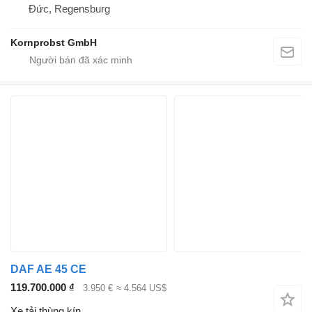
Đức, Regensburg
Kornprobst GmbH
DAF AE 45 CE
119.700.000 ₫
3.950 €
≈ 4.564 US$
Xe tải thùng kín