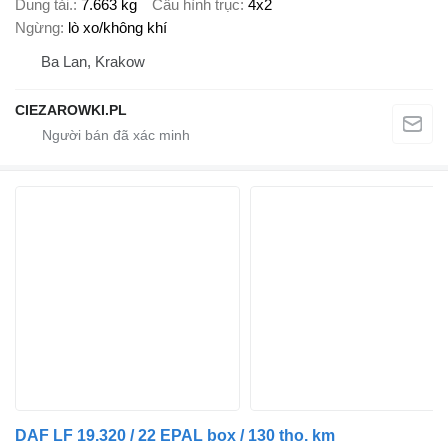
Dung tải.
7.663 kg
Cấu hình trục
4x2
Ngừng
lò xo/không khí
Ba Lan, Krakow
CIEZAROWKI.PL
DAF LF 19.320 / 22 EPAL box / 130 tho. km