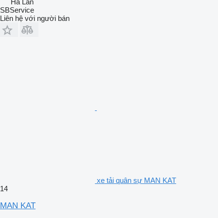
Hà Lan
SBService
Liên hệ với người bán
xe tải quân sự MAN KAT
14
MAN KAT