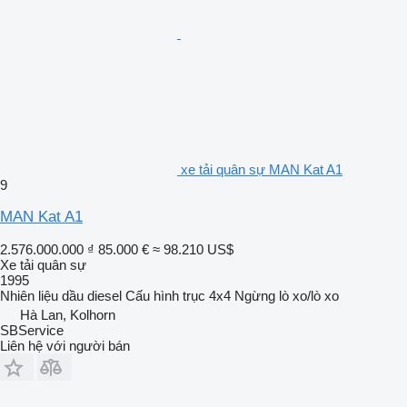
xe tải quân sự MAN Kat A1
9
MAN Kat A1
2.576.000.000 ₫
85.000 €
≈ 98.210 US$
Xe tải quân sự
1995
Nhiên liệu
dầu diesel
Cấu hình trục
4x4
Ngừng
lò xo/lò xo
Hà Lan, Kolhorn
SBService
Liên hệ với người bán