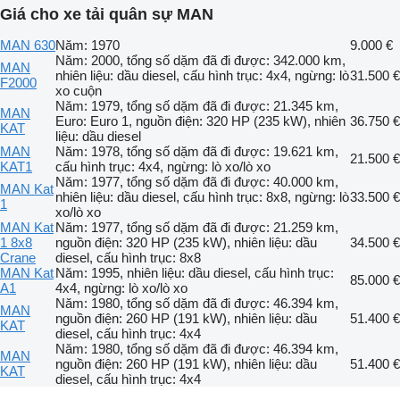
Giá cho xe tải quân sự MAN
MAN 630
Năm: 1970
9.000 €
Năm: 2000, tổng số dặm đã đi được: 342.000 km,
MAN
nhiên liệu: dầu diesel, cấu hình trục: 4x4, ngừng: lò
31.500 €
F2000
xo cuộn
Năm: 1979, tổng số dặm đã đi được: 21.345 km,
MAN
Euro: Euro 1, nguồn điện: 320 HP (235 kW), nhiên
36.750 €
KAT
liệu: dầu diesel
MAN
Năm: 1978, tổng số dặm đã đi được: 19.621 km,
21.500 €
KAT1
cấu hình trục: 4x4, ngừng: lò xo/lò xo
Năm: 1977, tổng số dặm đã đi được: 40.000 km,
MAN Kat
nhiên liệu: dầu diesel, cấu hình trục: 8x8, ngừng: lò
33.500 €
1
xo/lò xo
MAN Kat
Năm: 1977, tổng số dặm đã đi được: 21.259 km,
1 8x8
nguồn điện: 320 HP (235 kW), nhiên liệu: dầu
34.500 €
Crane
diesel, cấu hình trục: 8x8
MAN Kat
Năm: 1995, nhiên liệu: dầu diesel, cấu hình trục:
85.000 €
A1
4x4, ngừng: lò xo/lò xo
Năm: 1980, tổng số dặm đã đi được: 46.394 km,
MAN
nguồn điện: 260 HP (191 kW), nhiên liệu: dầu
51.400 €
KAT
diesel, cấu hình trục: 4x4
Năm: 1980, tổng số dặm đã đi được: 46.394 km,
MAN
nguồn điện: 260 HP (191 kW), nhiên liệu: dầu
51.400 €
KAT
diesel, cấu hình trục: 4x4