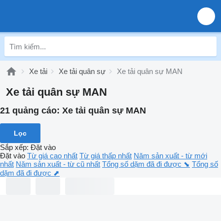
Xe tải
Xe tải quân sự
Xe tải quân sự MAN
Xe tải quân sự MAN
21 quảng cáo:
Xe tải quân sự MAN
Lọc
Sắp xếp
:
Đặt vào
Đặt vào
Từ giá cao nhất
Từ giá thấp nhất
Năm sản xuất - từ mới
nhất
Năm sản xuất - từ cũ nhất
Tổng số dặm đã đi được ⬊
Tổng số
dặm đã đi được ⬈