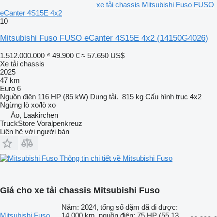
xe tải chassis Mitsubishi Fuso FUSO
eCanter 4S15E 4x2
10
Mitsubishi Fuso FUSO eCanter 4S15E 4x2
(14150G4026)
1.512.000.000 ₫
49.900 €
≈ 57.650 US$
Xe tải chassis
2025
47 km
Euro 6
Nguồn điện
116 HP (85 kW)
Dung tải.
815 kg
Cấu hình trục
4x2
Ngừng
lò xo/lò xo
Áo, Laakirchen
TruckStore Voralpenkreuz
Liên hệ với người bán
Thông tin chi tiết về Mitsubishi Fuso
Giá cho xe tải chassis Mitsubishi Fuso
Năm: 2024, tổng số dặm đã đi được:
Mitsubishi Fuso
14.000 km, nguồn điện: 75 HP (55.13