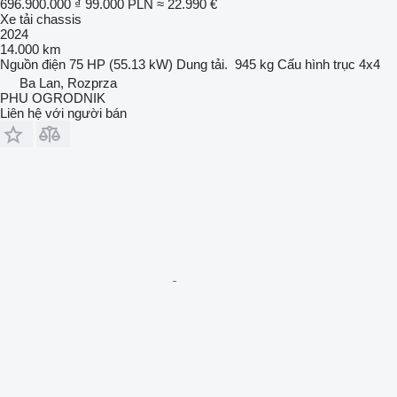
696.900.000 ₫
99.000 PLN
≈ 22.990 €
Xe tải chassis
2024
14.000 km
Nguồn điện
75 HP (55.13 kW)
Dung tải.
945 kg
Cấu hình trục
4x4
Ba Lan, Rozprza
PHU OGRODNIK
Liên hệ với người bán