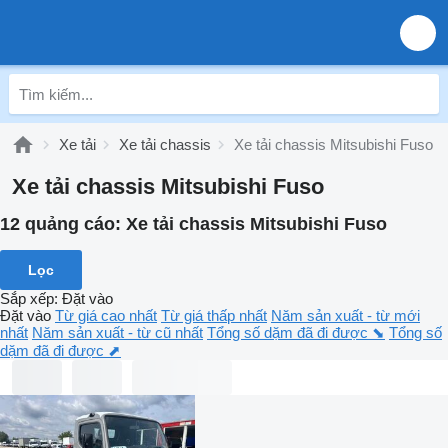
Xe tải
Xe tải chassis
Xe tải chassis Mitsubishi Fuso
Xe tải chassis Mitsubishi Fuso
12 quảng cáo:
Xe tải chassis Mitsubishi Fuso
Lọc
Sắp xếp
:
Đặt vào
Đặt vào
Từ giá cao nhất
Từ giá thấp nhất
Năm sản xuất - từ mới
nhất
Năm sản xuất - từ cũ nhất
Tổng số dặm đã đi được ⬊
Tổng số
dặm đã đi được ⬈