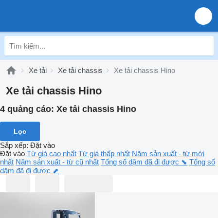
Xe tải
Xe tải chassis
Xe tải chassis Hino
Xe tải chassis Hino
4 quảng cáo:
Xe tải chassis Hino
Lọc
Sắp xếp
:
Đặt vào
Đặt vào
Từ giá cao nhất
Từ giá thấp nhất
Năm sản xuất - từ mới
nhất
Năm sản xuất - từ cũ nhất
Tổng số dặm đã đi được ⬊
Tổng số
dặm đã đi được ⬈