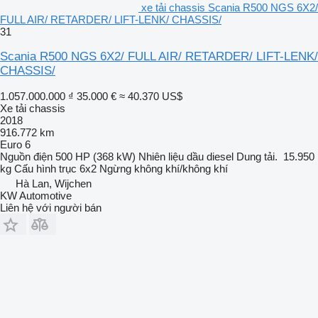
xe tải chassis Scania R500 NGS 6X2/
FULL AIR/ RETARDER/ LIFT-LENK/ CHASSIS/
31
Scania R500 NGS 6X2/ FULL AIR/ RETARDER/ LIFT-LENK/
CHASSIS/
1.057.000.000 ₫
35.000 €
≈ 40.370 US$
Xe tải chassis
2018
916.772 km
Euro 6
Nguồn điện
500 HP (368 kW)
Nhiên liệu
dầu diesel
Dung tải.
15.950
kg
Cấu hình trục
6x2
Ngừng
không khí/không khí
Hà Lan, Wijchen
KW Automotive
Liên hệ với người bán