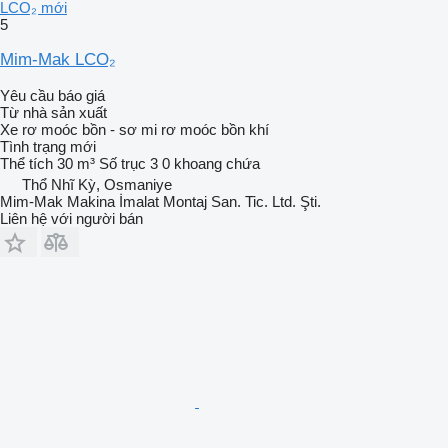
LCO₂ mới
5
Mim-Mak LCO₂
Yêu cầu báo giá
Từ nhà sản xuất
Xe rơ moóc bồn - sơ mi rơ moóc bồn khí
Tình trạng
mới
Thể tích
30 m³
Số trục
3
0 khoang chứa
Thổ Nhĩ Kỳ, Osmaniye
Mim-Mak Makina İmalat Montaj San. Tic. Ltd. Şti.
Liên hệ với người bán