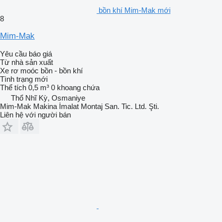
bồn khí Mim-Mak mới
8
Mim-Mak
Yêu cầu báo giá
Từ nhà sản xuất
Xe rơ moóc bồn - bồn khí
Tình trạng
mới
Thể tích
0,5 m³
0 khoang chứa
Thổ Nhĩ Kỳ, Osmaniye
Mim-Mak Makina İmalat Montaj San. Tic. Ltd. Şti.
Liên hệ với người bán