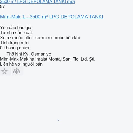
3500 m³ LPG DEPOLAMA TANKI mới
57
Mim-Mak 1 - 3500 m³ LPG DEPOLAMA TANKI
Yêu cầu báo giá
Từ nhà sản xuất
Xe rơ moóc bồn - sơ mi rơ moóc bồn khí
Tình trạng
mới
0 khoang chứa
Thổ Nhĩ Kỳ, Osmaniye
Mim-Mak Makina İmalat Montaj San. Tic. Ltd. Şti.
Liên hệ với người bán