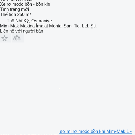
Xe rơ moóc bồn - bồn khí
Tình trạng
mới
Thể tích
250 m³
Thổ Nhĩ Kỳ, Osmaniye
Mim-Mak Makina İmalat Montaj San. Tic. Ltd. Şti.
Liên hệ với người bán
sơ mi rơ moóc bồn khí Mim-Mak 1 -