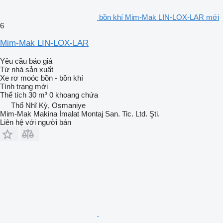
bồn khí Mim-Mak LIN-LOX-LAR mới
6
Mim-Mak LIN-LOX-LAR
Yêu cầu báo giá
Từ nhà sản xuất
Xe rơ moóc bồn - bồn khí
Tình trạng
mới
Thể tích
30 m³
0 khoang chứa
Thổ Nhĩ Kỳ, Osmaniye
Mim-Mak Makina İmalat Montaj San. Tic. Ltd. Şti.
Liên hệ với người bán