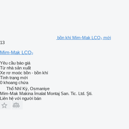
bồn khí Mim-Mak LCO₂ mới
13
Mim-Mak LCO₂
Yêu cầu báo giá
Từ nhà sản xuất
Xe rơ moóc bồn - bồn khí
Tình trạng
mới
0 khoang chứa
Thổ Nhĩ Kỳ, Osmaniye
Mim-Mak Makina İmalat Montaj San. Tic. Ltd. Şti.
Liên hệ với người bán