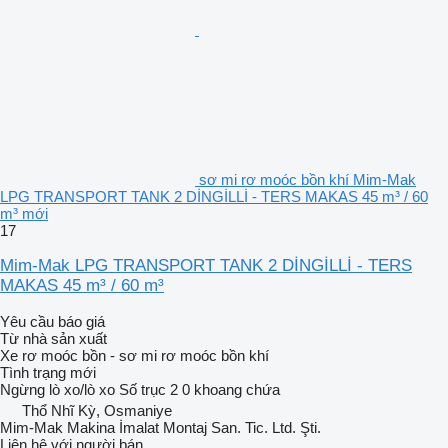
sơ mi rơ moóc bồn khí Mim-Mak
LPG TRANSPORT TANK 2 DİNGİLLİ - TERS MAKAS 45 m³ / 60
m³ mới
17
Mim-Mak LPG TRANSPORT TANK 2 DİNGİLLİ - TERS
MAKAS 45 m³ / 60 m³
Yêu cầu báo giá
Từ nhà sản xuất
Xe rơ moóc bồn - sơ mi rơ moóc bồn khí
Tình trạng
mới
Ngừng
lò xo/lò xo
Số trục
2
0 khoang chứa
Thổ Nhĩ Kỳ, Osmaniye
Mim-Mak Makina İmalat Montaj San. Tic. Ltd. Şti.
Liên hệ với người bán