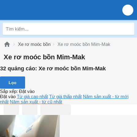
Xe rơ moóc bồn
Xe rơ moóc bồn Mim-Mak
Xe rơ moóc bồn Mim-Mak
32 quảng cáo:
Xe rơ moóc bồn Mim-Mak
Lọc
Sắp xếp
:
Đặt vào
Đặt vào
Từ giá cao nhất
Từ giá thấp nhất
Năm sản xuất - từ mới
nhất
Năm sản xuất - từ cũ nhất