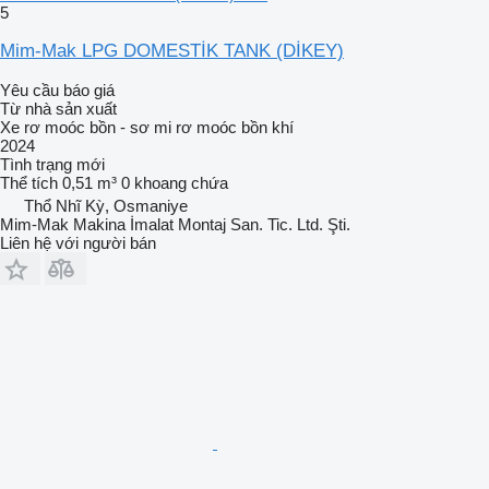
5
Mim-Mak LPG DOMESTİK TANK (DİKEY)
Yêu cầu báo giá
Từ nhà sản xuất
Xe rơ moóc bồn - sơ mi rơ moóc bồn khí
2024
Tình trạng
mới
Thể tích
0,51 m³
0 khoang chứa
Thổ Nhĩ Kỳ, Osmaniye
Mim-Mak Makina İmalat Montaj San. Tic. Ltd. Şti.
Liên hệ với người bán