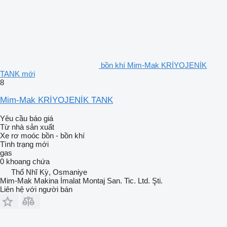
bồn khí Mim-Mak KRİYOJENİK
TANK mới
8
Mim-Mak KRİYOJENİK TANK
Yêu cầu báo giá
Từ nhà sản xuất
Xe rơ moóc bồn - bồn khí
Tình trạng
mới
gas
0 khoang chứa
Thổ Nhĩ Kỳ, Osmaniye
Mim-Mak Makina İmalat Montaj San. Tic. Ltd. Şti.
Liên hệ với người bán