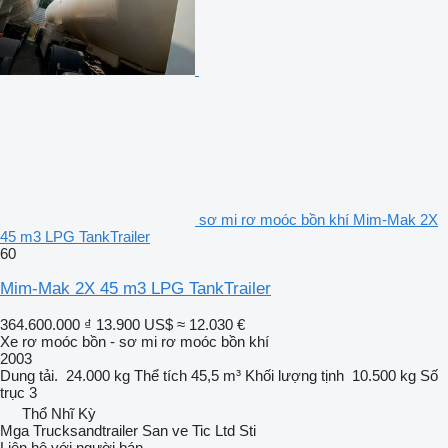
sơ mi rơ moóc bồn khí Mim-Mak 2X
45 m3 LPG TankTrailer
60
Mim-Mak 2X 45 m3 LPG TankTrailer
364.600.000 ₫
13.900 US$
≈ 12.030 €
Xe rơ moóc bồn - sơ mi rơ moóc bồn khí
2003
Dung tải.
24.000 kg
Thể tích
45,5 m³
Khối lượng tịnh
10.500 kg
Số
trục
3
Thổ Nhĩ Kỳ
Mga Trucksandtrailer San ve Tic Ltd Sti
Liên hệ với người bán