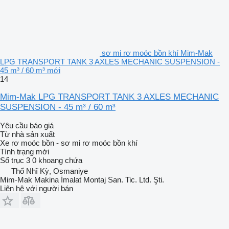
sơ mi rơ moóc bồn khí Mim-Mak
LPG TRANSPORT TANK 3 AXLES MECHANIC SUSPENSION -
45 m³ / 60 m³ mới
14
Mim-Mak LPG TRANSPORT TANK 3 AXLES MECHANIC
SUSPENSION - 45 m³ / 60 m³
Yêu cầu báo giá
Từ nhà sản xuất
Xe rơ moóc bồn - sơ mi rơ moóc bồn khí
Tình trạng
mới
Số trục
3
0 khoang chứa
Thổ Nhĩ Kỳ, Osmaniye
Mim-Mak Makina İmalat Montaj San. Tic. Ltd. Şti.
Liên hệ với người bán