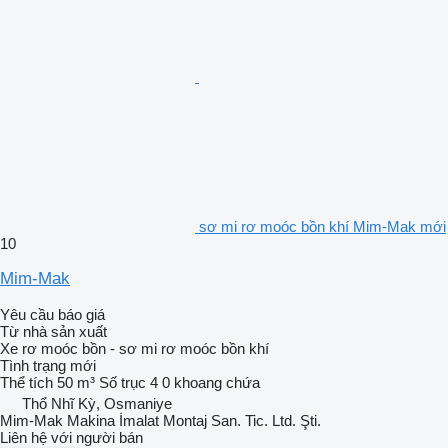
sơ mi rơ moóc bồn khí Mim-Mak mới
10
Mim-Mak
Yêu cầu báo giá
Từ nhà sản xuất
Xe rơ moóc bồn - sơ mi rơ moóc bồn khí
Tình trạng
mới
Thể tích
50 m³
Số trục
4
0 khoang chứa
Thổ Nhĩ Kỳ, Osmaniye
Mim-Mak Makina İmalat Montaj San. Tic. Ltd. Şti.
Liên hệ với người bán