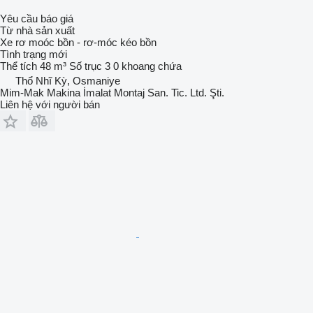
Yêu cầu báo giá
Từ nhà sản xuất
Xe rơ moóc bồn - rơ-móc kéo bồn
Tình trạng
mới
Thể tích
48 m³
Số trục
3
0 khoang chứa
Thổ Nhĩ Kỳ, Osmaniye
Mim-Mak Makina İmalat Montaj San. Tic. Ltd. Şti.
Liên hệ với người bán