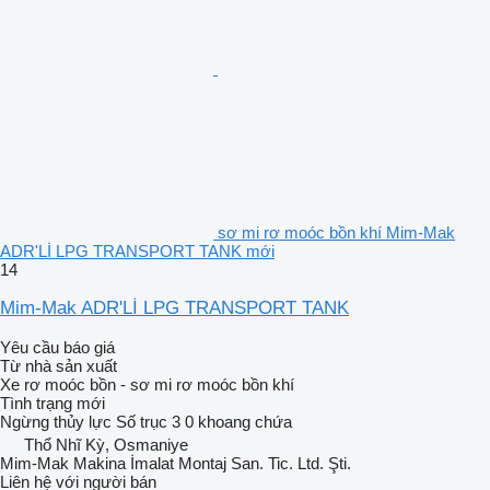
sơ mi rơ moóc bồn khí Mim-Mak
ADR'Lİ LPG TRANSPORT TANK mới
14
Mim-Mak ADR'Lİ LPG TRANSPORT TANK
Yêu cầu báo giá
Từ nhà sản xuất
Xe rơ moóc bồn - sơ mi rơ moóc bồn khí
Tình trạng
mới
Ngừng
thủy lực
Số trục
3
0 khoang chứa
Thổ Nhĩ Kỳ, Osmaniye
Mim-Mak Makina İmalat Montaj San. Tic. Ltd. Şti.
Liên hệ với người bán