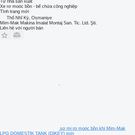
Từ nhà sản xuất
Xe rơ moóc bồn - bể chứa công nghiệp
Tình trạng
mới
Thổ Nhĩ Kỳ, Osmaniye
Mim-Mak Makina İmalat Montaj San. Tic. Ltd. Şti.
Liên hệ với người bán
sơ mi rơ moóc bồn khí Mim-Mak
LPG DOMESTİK TANK (DİKEY) mới