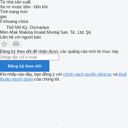
Từ nhà sản xuất
Xe rơ moóc bồn - bồn khí
Tình trạng
mới
gas
0 khoang chứa
Thổ Nhĩ Kỳ, Osmaniye
Mim-Mak Makina İmalat Montaj San. Tic. Ltd. Şti.
Liên hệ với người bán
Đăng ký theo dõi để nhận được các quảng cáo mới từ mục này
Đăng ký theo dõi
Khi nhấp vào đây, bạn đồng ý với
chính sách quyền riêng tư
và
thoả
thuận người dùng
của chúng tôi.