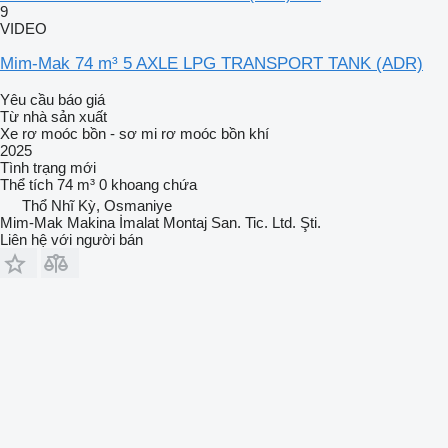
9
VIDEO
Mim-Mak 74 m³ 5 AXLE LPG TRANSPORT TANK (ADR)
Yêu cầu báo giá
Từ nhà sản xuất
Xe rơ moóc bồn - sơ mi rơ moóc bồn khí
2025
Tình trạng
mới
Thể tích
74 m³
0 khoang chứa
Thổ Nhĩ Kỳ, Osmaniye
Mim-Mak Makina İmalat Montaj San. Tic. Ltd. Şti.
Liên hệ với người bán