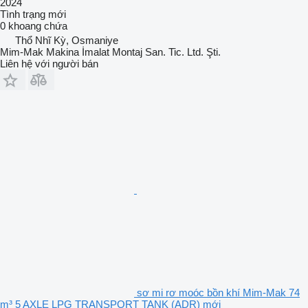
2024
Tình trạng
mới
0 khoang chứa
Thổ Nhĩ Kỳ, Osmaniye
Mim-Mak Makina İmalat Montaj San. Tic. Ltd. Şti.
Liên hệ với người bán
sơ mi rơ moóc bồn khí Mim-Mak 74
m³ 5 AXLE LPG TRANSPORT TANK (ADR) mới