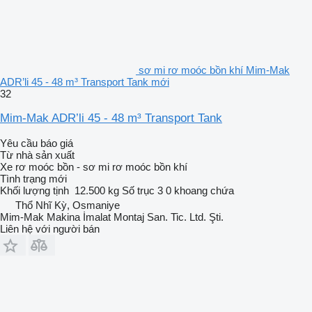
sơ mi rơ moóc bồn khí Mim-Mak
ADR’li 45 - 48 m³ Transport Tank mới
32
Mim-Mak ADR’li 45 - 48 m³ Transport Tank
Yêu cầu báo giá
Từ nhà sản xuất
Xe rơ moóc bồn - sơ mi rơ moóc bồn khí
Tình trạng
mới
Khối lượng tịnh
12.500 kg
Số trục
3
0 khoang chứa
Thổ Nhĩ Kỳ, Osmaniye
Mim-Mak Makina İmalat Montaj San. Tic. Ltd. Şti.
Liên hệ với người bán