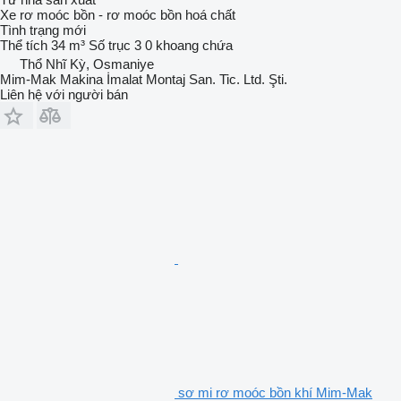
Xe rơ moóc bồn - rơ moóc bồn hoá chất
Tình trạng
mới
Thể tích
34 m³
Số trục
3
0 khoang chứa
Thổ Nhĩ Kỳ, Osmaniye
Mim-Mak Makina İmalat Montaj San. Tic. Ltd. Şti.
Liên hệ với người bán
sơ mi rơ moóc bồn khí Mim-Mak