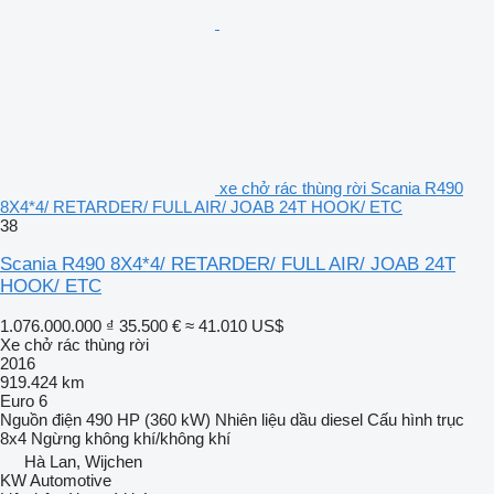
xe chở rác thùng rời Scania R490
8X4*4/ RETARDER/ FULL AIR/ JOAB 24T HOOK/ ETC
38
Scania R490 8X4*4/ RETARDER/ FULL AIR/ JOAB 24T
HOOK/ ETC
1.076.000.000 ₫
35.500 €
≈ 41.010 US$
Xe chở rác thùng rời
2016
919.424 km
Euro 6
Nguồn điện
490 HP (360 kW)
Nhiên liệu
dầu diesel
Cấu hình trục
8x4
Ngừng
không khí/không khí
Hà Lan, Wijchen
KW Automotive