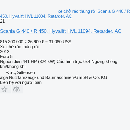
xe chở rác thùng rời Scania G 440 / R
450, Hyvalift HVL 11094, Retarder, AC
21
Scania G 440 / R 450, Hyvalift HVL 11094, Retarder, AC
815.300.000 ₫
26.900 €
≈ 31.080 US$
Xe chở rác thùng rời
2012
Euro 5
Nguồn điện
441 HP (324 kW)
Cấu hình trục
6x4
Ngừng
không
khí/không khí
Đức, Sittensen
alga Nutzfahrzeug- und Baumaschinen-GmbH & Co. KG
Liên hệ với người bán