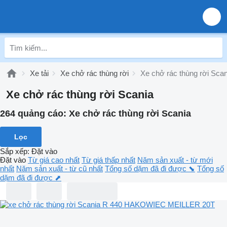
Xe tải
Xe chở rác thùng rời
Xe chở rác thùng rời Scan
Xe chở rác thùng rời Scania
264 quảng cáo:
Xe chở rác thùng rời Scania
Lọc
Sắp xếp
:
Đặt vào
Đặt vào
Từ giá cao nhất
Từ giá thấp nhất
Năm sản xuất - từ mới
nhất
Năm sản xuất - từ cũ nhất
Tổng số dặm đã đi được ⬊
Tổng số
dặm đã đi được ⬈