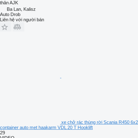
thân
AJK
Ba Lan, Kalisz
Auto Drob
Liên hệ với người bán
xe chở rác thùng rời Scania R450 6x2
container auto met haakarm VDL 20 T Hooklift
29
VIDEO