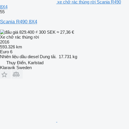
xe chở rác thùng rời Scania R490
8X4
55
Scania R490 8X4
829.400 ₫
300 SEK
≈ 27,36 €
Xe chở rác thùng rời
2016
593.326 km
Euro 6
Nhiên liệu
dầu diesel
Dung tải.
17.731 kg
Thụy Điển, Karlstad
Klaravik Sweden