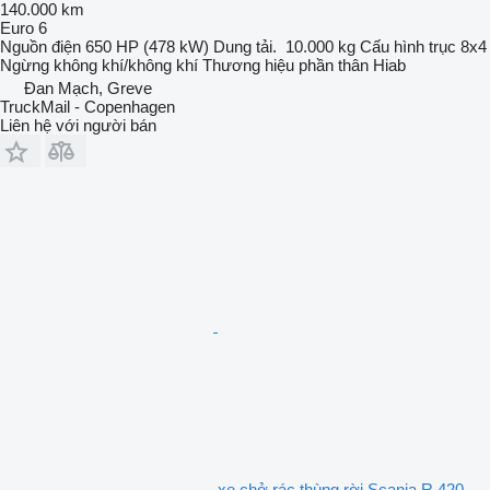
140.000 km
Euro 6
Nguồn điện
650 HP (478 kW)
Dung tải.
10.000 kg
Cấu hình trục
8x4
Ngừng
không khí/không khí
Thương hiệu phần thân
Hiab
Đan Mạch, Greve
TruckMail - Copenhagen
Liên hệ với người bán
xe chở rác thùng rời Scania R 420