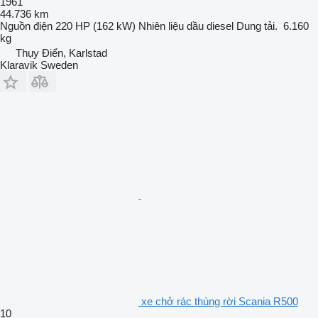
1961
44.736 km
Nguồn điện
220 HP (162 kW)
Nhiên liệu
dầu diesel
Dung tải.
6.160
kg
Thụy Điển, Karlstad
Klaravik Sweden
xe chở rác thùng rời Scania R500
10