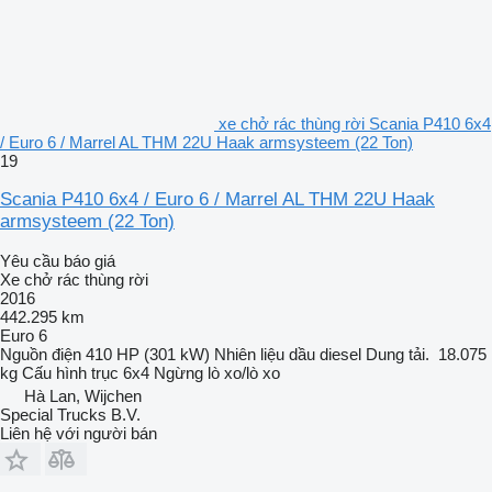
xe chở rác thùng rời Scania P410 6x4
/ Euro 6 / Marrel AL THM 22U Haak armsysteem (22 Ton)
19
Scania P410 6x4 / Euro 6 / Marrel AL THM 22U Haak
armsysteem (22 Ton)
Yêu cầu báo giá
Xe chở rác thùng rời
2016
442.295 km
Euro 6
Nguồn điện
410 HP (301 kW)
Nhiên liệu
dầu diesel
Dung tải.
18.075
kg
Cấu hình trục
6x4
Ngừng
lò xo/lò xo
Hà Lan, Wijchen
Special Trucks B.V.
Liên hệ với người bán