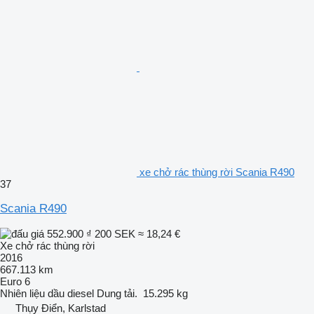
xe chở rác thùng rời Scania R490
37
Scania R490
552.900 ₫
200 SEK
≈ 18,24 €
Xe chở rác thùng rời
2016
667.113 km
Euro 6
Nhiên liệu
dầu diesel
Dung tải.
15.295 kg
Thụy Điển, Karlstad