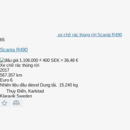
xe chở rác thùng rời Scania R490
65
Scania R490
1.106.000 ₫
400 SEK
≈ 36,48 €
Xe chở rác thùng rời
2017
567.357 km
Euro 6
Nhiên liệu
dầu diesel
Dung tải.
15.240 kg
Thụy Điển, Karlstad
Klaravik Sweden