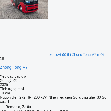
xe buýt đô thị Zhong Tong V7 mới
19
Zhong Tong V7
Yêu cầu báo giá
Xe buýt đô thị
2025
Tình trạng
mới
10 km
Nguồn điện
272 HP (200 kW)
Nhiên liệu
điện
Số lượng ghế
39
Số
cửa
1
Romania, Zalău
TUR CENTO TRANS by CENTO GROUP