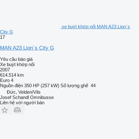
xe buýt khớp nối MAN A23 Lion´s
City G
17
MAN A23 Lion´s City G
Yêu cầu báo giá
Xe buýt khớp nối
2007
614.514 km
Euro 4
Nguồn điện
350 HP (257 kW)
Số lượng ghế
44
Đức, Velden/Vils
Josef Schandl Omnibusse
Liên hệ với người bán