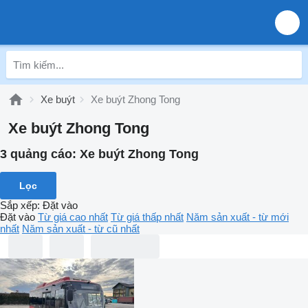
Xe buýt
Xe buýt Zhong Tong
Xe buýt Zhong Tong
3 quảng cáo:
Xe buýt Zhong Tong
Lọc
Sắp xếp
:
Đặt vào
Đặt vào
Từ giá cao nhất
Từ giá thấp nhất
Năm sản xuất - từ mới
nhất
Năm sản xuất - từ cũ nhất