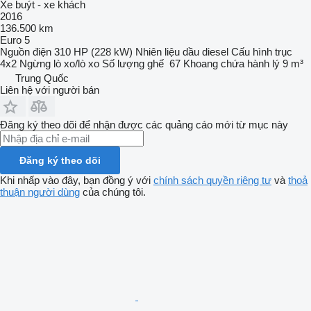
Xe buýt - xe khách
2016
136.500 km
Euro 5
Nguồn điện
310 HP (228 kW)
Nhiên liệu
dầu diesel
Cấu hình trục
4x2
Ngừng
lò xo/lò xo
Số lượng ghế
67
Khoang chứa hành lý
9 m³
Trung Quốc
Liên hệ với người bán
Đăng ký theo dõi để nhận được các quảng cáo mới từ mục này
Đăng ký theo dõi
Khi nhấp vào đây, bạn đồng ý với
chính sách quyền riêng tư
và
thoả
thuận người dùng
của chúng tôi.