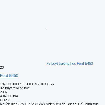
xe buýt trường học Ford E450
20
Ford E450
187.900.000 ₫
6.200 €
≈ 7.163 US$
Xe buýt trường học
2007
404.000 km
Euro 3
Nguồn điện
325 HP (239 kW)
Nhiên liệu
dầu diesel
Cấu hình trục