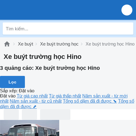
Xe buýt
Xe buýt trường học
Xe buýt trường học Hino
Xe buýt trường học Hino
3 quảng cáo:
Xe buýt trường học Hino
Lọc
Sắp xếp
:
Đặt vào
Đặt vào
Từ giá cao nhất
Từ giá thấp nhất
Năm sản xuất - từ mới
nhất
Năm sản xuất - từ cũ nhất
Tổng số dặm đã đi được ⬊
Tổng số
dặm đã đi được ⬈