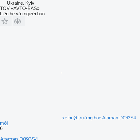
Ukraine, Kyiv
TOV «AVTO-BAS»
Liên hệ với người bán
xe buýt trường học Ataman D093S4
mới
6
Ataman D093S4