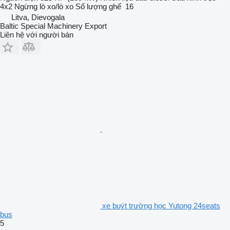
4x2
Ngừng
lò xo/lò xo
Số lượng ghế
16
Litva, Dievogala
Baltic Special Machinery Export
Liên hệ với người bán
xe buýt trường học Yutong 24seats
bus
5