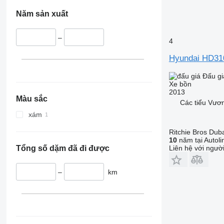
Năm sản xuất
–
4
Hyundai HD31
Đấu gi
Xe bồn
2013
Màu sắc
Các tiểu Vươn
xám
Ritchie Bros Dub
10
năm tại Autoli
Tổng số dặm đã đi được
Liên hệ với ngườ
–
km