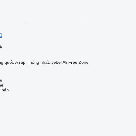
0
á
g quốc Ả rập Thống nhất, Jebel Ali Free Zone
ai
ne
i bán