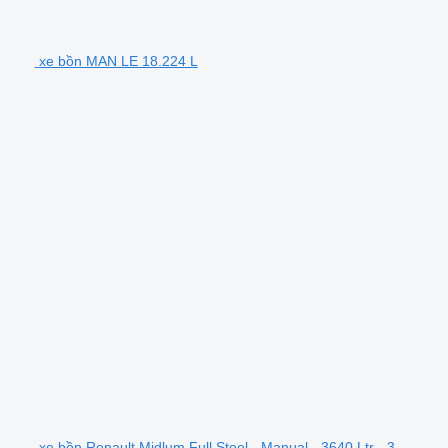
xe bồn MAN LE 18.224 L
xe bồn Renault Midlum Full Steel - Manual - 3640 Ltr - 3