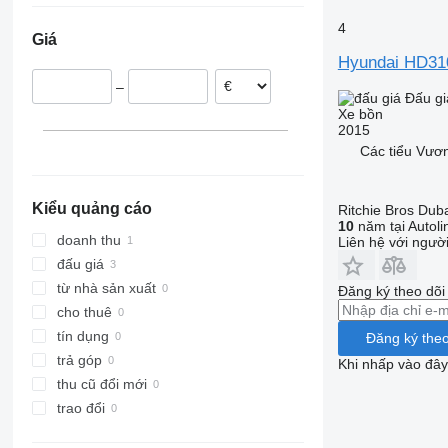
Thống nhất
4
Trung Quốc
Giá
Hyundai HD31
–
Đấu gi
Xe bồn
2015
Các tiểu Vươn
Kiểu quảng cáo
Ritchie Bros Dub
10
năm tại Autoli
doanh thu
Liên hệ với ngườ
đấu giá
từ nhà sản xuất
Đăng ký theo dõ
cho thuê
tín dụng
Đăng ký theo
trả góp
Khi nhấp vào đây
thu cũ đổi mới
trao đổi