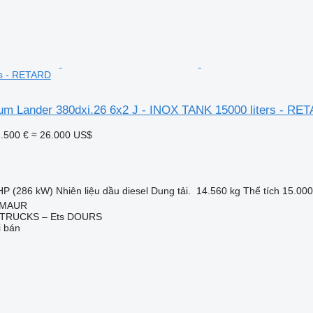
rs - RETARD
um Lander 380dxi.26 6x2 J - INOX TANK 15000 liters - RE
.500 €
≈ 26.000 US$
HP (286 kW)
Nhiên liệu
dầu diesel
Dung tải.
14.560 kg
Thể tích
15.000
 MAUR
TRUCKS – Ets DOURS
i bán