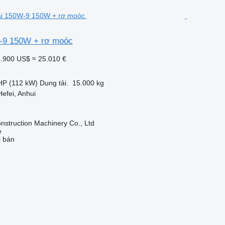
-9 150W + rơ moóc
.900 US$
≈ 25.010 €
HP (112 kW)
Dung tải.
15.000 kg
efei, Anhui
struction Machinery Co., Ltd
e
i bán