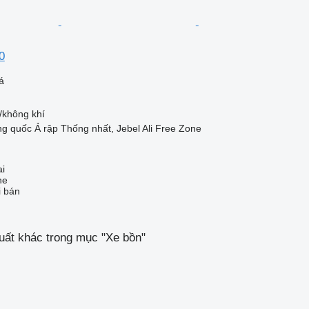
0
á
/không khí
g quốc Ả rập Thống nhất, Jebel Ali Free Zone
ai
ne
i bán
uất khác trong mục "Xe bồn"