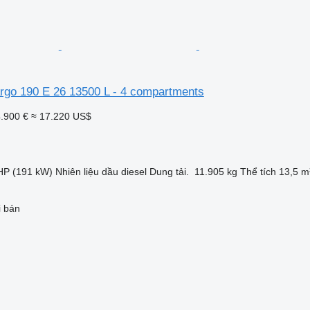
go 190 E 26 13500 L - 4 compartments
.900 €
≈ 17.220 US$
HP (191 kW)
Nhiên liệu
dầu diesel
Dung tải.
11.905 kg
Thể tích
13,5 m
i bán