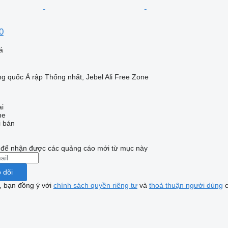
0
á
g quốc Ả rập Thống nhất, Jebel Ali Free Zone
ai
ne
i bán
i để nhận được các quảng cáo mới từ mục này
 dõi
, bạn đồng ý với
chính sách quyền riêng tư
và
thoả thuận người dùng
c