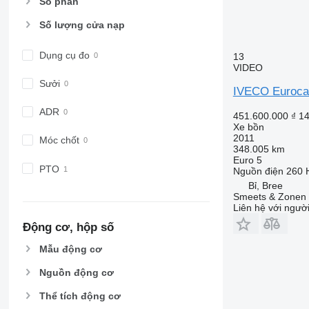
Số phần
Số lượng cửa nạp
Dụng cụ đo
13
VIDEO
Sưởi
IVECO Eurocar
ADR
451.600.000 ₫
14
Xe bồn
2011
Móc chốt
348.005 km
Euro 5
PTO
Nguồn điện
260 
Bỉ, Bree
Smeets & Zonen
Liên hệ với ngườ
Động cơ, hộp số
Mẫu động cơ
Nguồn động cơ
Thể tích động cơ