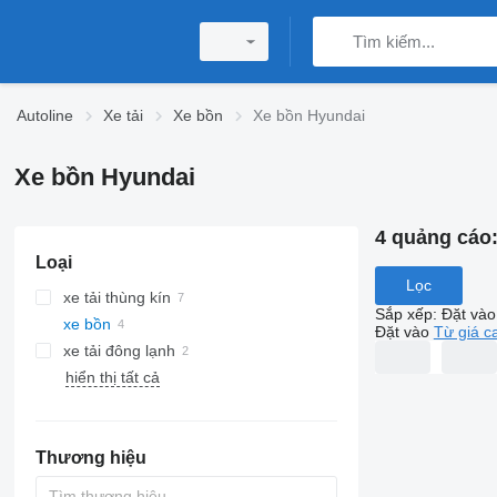
Autoline
Xe tải
Xe bồn
Xe bồn Hyundai
Xe bồn Hyundai
4 quảng cáo
Loại
Lọc
xe tải thùng kín
Sắp xếp
:
Đặt vào
xe bồn
Đặt vào
Từ giá c
xe tải đông lạnh
hiển thị tất cả
Thương hiệu