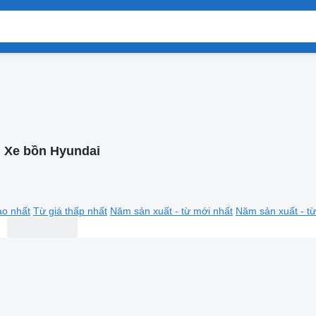
:
Xe bồn Hyundai
ao nhất
Từ giá thấp nhất
Năm sản xuất - từ mới nhất
Năm sản xuất - từ