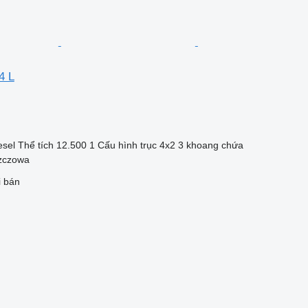
4 L
esel
Thể tích
12.500 1
Cấu hình trục
4x2
3 khoang chứa
zczowa
i bán