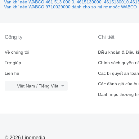
Van khí nén WABCO 461 513 000 0. 4615130000. 4615130010.46
Van khí nén WABCO 9710029000 dành cho sơ mi rơ moóc WABCO
Công ty
Chi tiết
Về chúng tôi
Điều khoản & Điều k
Trợ giúp
Chính sách quyền ri
Liên hệ
Các bí quyết an toà
Các đánh giá của Au
Việt Nam / Tiếng Việt
Danh mục thương hi
© 2026 Linemedia