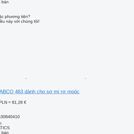
i bán
c phương tiện?
ều này với chúng tôi!
WABCO 463 dành cho sơ mi rơ moóc
 PLN
≈ 81,28 €
630840410
o
TICS
i bán