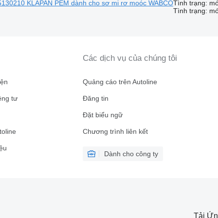
15130210 KLAPAN PEM dành cho sơ mi rơ moóc WABCO
Tình trạng: mớ
Tình trạng: m
Các dịch vụ của chúng tôi
iện
Quảng cáo trên Autoline
êng tư
Đăng tin
n
Đặt biểu ngữ
toline
Chương trình liên kết
ệu
Dành cho công ty
Tải Ứn