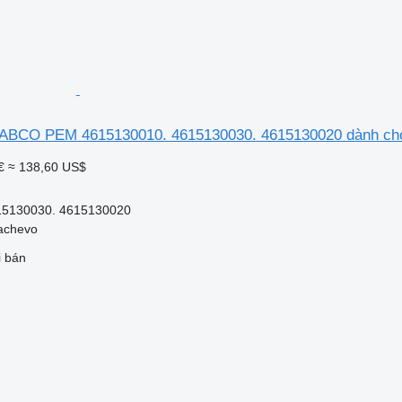
WABCO PEM 4615130010. 4615130030. 4615130020 dành ch
€
≈ 138,60 US$
15130030. 4615130020
achevo
i bán