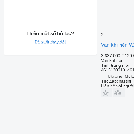
Thiếu một số bộ lọc?
2
Đề xuất thay đổi
Van khí nén 
3.637.000 ₫
120 
Van khí nén
Tình trạng
mới
4615130010. 46
Ukraine, Muk
TIR Zapchastini
Liên hệ với ngườ