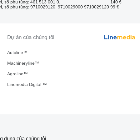
i, số phụ tùng: 461 513 001 0.
140 €
ới, số phụ tùng: 9710029120. 9710029000 9710029120
99 €
Dự án của chúng tôi
Autoline™
Machineryline™
Agroline™
Linemedia Digital ™
g dụng của chúng tôi