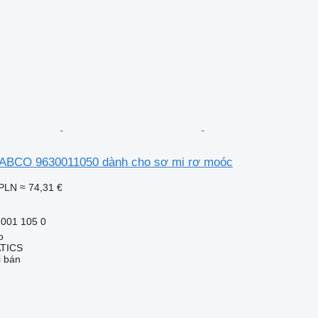
WABCO 9630011050 dành cho sơ mi rơ moóc
 PLN
≈ 74,31 €
001 105 0
o
TICS
i bán