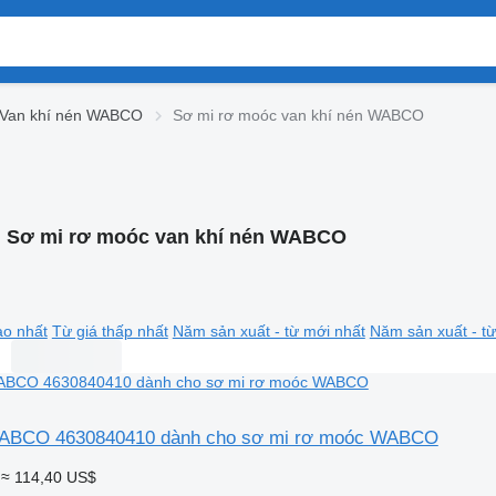
Van khí nén WABCO
Sơ mi rơ moóc van khí nén WABCO
:
Sơ mi rơ moóc van khí nén WABCO
ao nhất
Từ giá thấp nhất
Năm sản xuất - từ mới nhất
Năm sản xuất - từ
WABCO 4630840410 dành cho sơ mi rơ moóc WABCO
≈ 114,40 US$