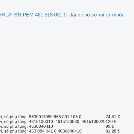
0 KLAPAN PEM 461 513 001 0. dành cho sơ mi rơ moóc
ới, số phụ tùng: 9630011050 963 001 105 0
74,31 €
ới, số phụ tùng: 4615130010. 4615130030. 4615130020
120 €
ới, số phụ tùng: 4630840410
99 €
ới, số phụ tùng: 463 084 041 0 4630840410
81,28 €