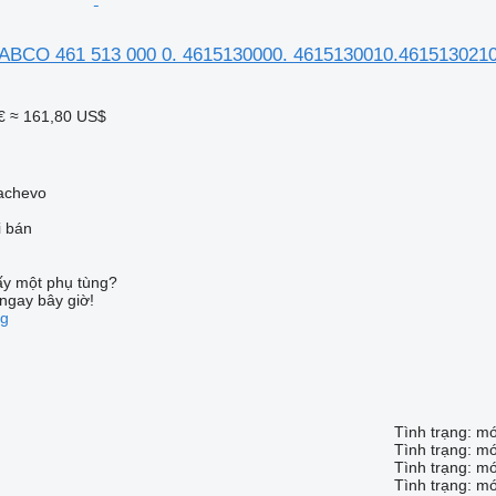
ABCO 461 513 000 0. 4615130000. 4615130010.461513021
€
≈ 161,80 US$
achevo
i bán
ấy một phụ tùng?
ngay bây giờ!
ng
Tình trạng: m
Tình trạng: m
Tình trạng: m
Tình trạng: m