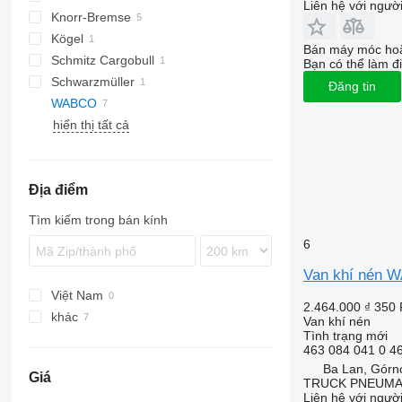
Liên hệ với ngườ
Knorr-Bremse
Kögel
Bán máy móc hoặ
Schmitz Cargobull
Bạn có thể làm đi
Schwarzmüller
Đăng tin
WABCO
hiển thị tất cả
Địa điểm
Tìm kiếm trong bán kính
6
Van khí nén 
Việt Nam
2.464.000 ₫
350
khác
Van khí nén
Tình trạng
mới
Ukraine
463 084 041 0 4
Ba Lan
Ba Lan, Górn
Giá
TRUCK PNEUMA
Liên hệ với ngườ