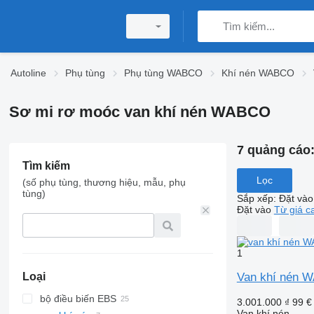
Autoline
Phụ tùng
Phụ tùng WABCO
Khí nén WABCO
Sơ mi rơ moóc van khí nén WABCO
7 quảng cáo
Tìm kiếm
Lọc
(số phụ tùng, thương hiệu, mẫu, phụ
tùng)
Sắp xếp
:
Đặt vào
Đặt vào
Từ giá c
1
Van khí nén 
Loại
bộ điều biến EBS
3.001.000 ₫
99 €
Van khí nén