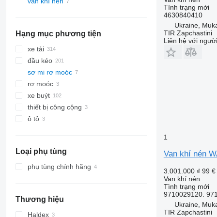
van khí nén
Tình trạng
mới
4630840410
Ukraine, Muk
TIR Zapchastini
Hạng mục phương tiện
Liên hệ với ngườ
xe tải
đầu kéo
sơ mi rơ moóc
rơ moóc
xe buýt
thiết bị công cộng
ô tô
phương tiện nội đô
xe tải chở rác
1
Loại phụ tùng
Van khí nén 
phụ tùng chính hãng
3.001.000 ₫
99 €
Van khí nén
Tình trạng
mới
9710029120. 97
Thương hiệu
Ukraine, Muk
TIR Zapchastini
Haldex