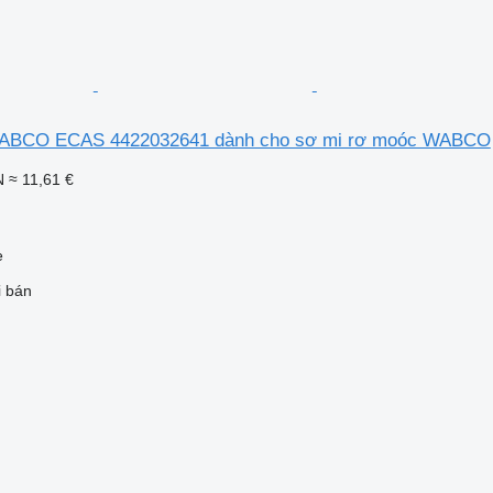
WABCO ECAS 4422032641 dành cho sơ mi rơ moóc WABCO
N
≈ 11,61 €
e
i bán