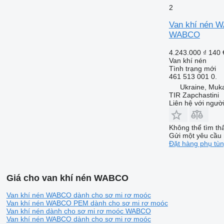
2
Van khí nén W
WABCO
4.243.000 ₫
140 
Van khí nén
Tình trạng
mới
461 513 001 0.
Ukraine, Muk
TIR Zapchastini
Liên hệ với ngườ
Không thể tìm th
Gửi một yêu cầu 
Đặt hàng phụ tù
Giá cho van khí nén WABCO
Van khí nén WABCO dành cho sơ mi rơ moóc
Van khí nén WABCO PEM dành cho sơ mi rơ moóc
Van khí nén dành cho sơ mi rơ moóc WABCO
Van khí nén WABCO dành cho sơ mi rơ moóc