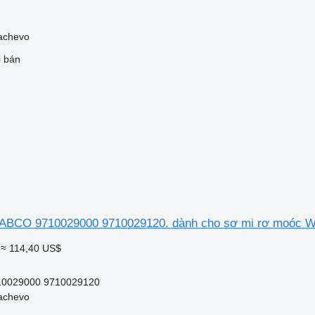
achevo
i bán
WABCO 9710029000 9710029120. dành cho sơ mi rơ moóc
≈ 114,40 US$
10029000 9710029120
achevo