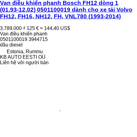
Van điều khiển phanh Bosch FH12 dòng 1
(01.93-12.02) 0501100019 dành cho xe tải Volvo
FH12, FH16, NH12, FH, VNL780 (1993-2014)
3.789.000 ₫
125 €
≈ 144,40 US$
Van điều khiển phanh
0501100019 3944715
dầu diesel
Estonia, Rummu
KB AUTO EESTI OÜ
Liên hệ với người bán