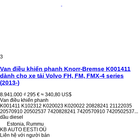
3
Van điều khiển phanh Knorr-Bremse K001411
dành cho xe tải Volvo FH, FM, FMX-4 series
(2013-)
8.941.000 ₫
295 €
≈ 340,80 US$
Van điều khiển phanh
K001411 K102312 K020023 K020022 20828241 21122035
20570910 20502537 7420828241 7420570910 7420502537...
dầu diesel
Estonia, Rummu
KB AUTO EESTI OÜ
Liên hệ với người bán