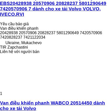
EBS20428938 20570906 20828237 5801290649
7420570906 7 dành cho xe tải Volvo VOLVO,
IVECO.RVI
Yêu cầu báo giá
Van điều khiển phanh
20428938 20570906 20828237 5801290649 7420570906
7420828237 7421122034
Ukraine, Mukachevo
TIR Zapchastini
Liên hệ với người bán
1
Van điều khiển phanh WABCO 20514450 dành
cho xe tải Volvo