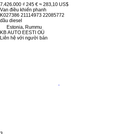
7.426.000 ₫
245 €
≈ 283,10 US$
Van điều khiển phanh
K027386 21114973 22085772
dầu diesel
Estonia, Rummu
KB AUTO EESTI OÜ
Liên hệ với người bán
3