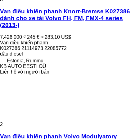
Van điều khiển phanh Knorr-Bremse K027386
dành cho xe tải Volvo FH, FM, FMX-4 series
(2013-)
7.426.000 ₫
245 €
≈ 283,10 US$
Van điều khiển phanh
K027386 21114973 22085772
dầu diesel
Estonia, Rummu
KB AUTO EESTI OÜ
Liên hệ với người bán
2
Van điều khiển phanh Volvo Modulyatory