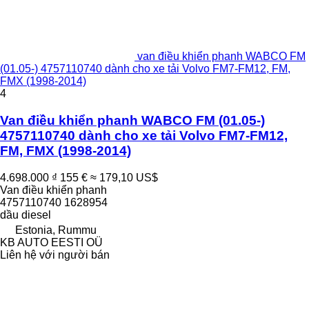
van điều khiển phanh WABCO FM
(01.05-) 4757110740 dành cho xe tải Volvo FM7-FM12, FM,
FMX (1998-2014)
4
Van điều khiển phanh WABCO FM (01.05-)
4757110740 dành cho xe tải Volvo FM7-FM12,
FM, FMX (1998-2014)
4.698.000 ₫
155 €
≈ 179,10 US$
Van điều khiển phanh
4757110740 1628954
dầu diesel
Estonia, Rummu
KB AUTO EESTI OÜ
Liên hệ với người bán