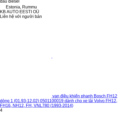
dầu diesel
Estonia, Rummu
KB AUTO EESTI OÜ
Liên hệ với người bán
van điều khiển phanh Bosch FH12
dòng 1 (01.93-12.02) 0501100019 dành cho xe tải Volvo FH12,
FH16, NH12, FH, VNL780 (1993-2014)
4