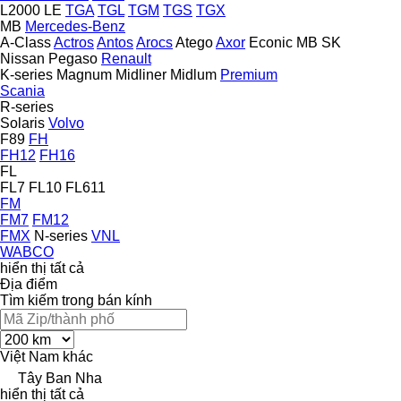
L2000
LE
TGA
TGL
TGM
TGS
TGX
MB
Mercedes-Benz
A-Class
Actros
Antos
Arocs
Atego
Axor
Econic
MB
SK
Nissan
Pegaso
Renault
K-series
Magnum
Midliner
Midlum
Premium
Scania
R-series
Solaris
Volvo
F89
FH
FH12
FH16
FL
FL7
FL10
FL611
FM
FM7
FM12
FMX
N-series
VNL
WABCO
hiển thị tất cả
Địa điểm
Tìm kiếm trong bán kính
Việt Nam
khác
Tây Ban Nha
hiển thị tất cả