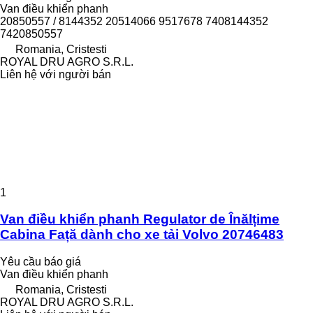
Van điều khiển phanh
20850557 / 8144352 20514066 9517678 7408144352
7420850557
Romania, Cristesti
ROYAL DRU AGRO S.R.L.
Liên hệ với người bán
1
Van điều khiển phanh Regulator de Înălțime
Cabina Față dành cho xe tải Volvo 20746483
Yêu cầu báo giá
Van điều khiển phanh
Romania, Cristesti
ROYAL DRU AGRO S.R.L.