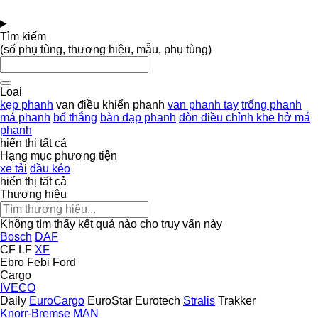
Tìm kiếm
(số phụ tùng, thương hiệu, mẫu, phụ tùng)
Loại
kẹp phanh
van điều khiển phanh
van phanh tay
trống phanh
má phanh
bố thắng
bàn đạp phanh
đòn điều chỉnh khe hở má
phanh
hiển thị tất cả
Hạng mục phương tiện
xe tải
đầu kéo
hiển thị tất cả
Thương hiệu
Không tìm thấy kết quả nào cho truy vấn này
Bosch
DAF
CF
LF
XF
Ebro
Febi
Ford
Cargo
IVECO
Daily
EuroCargo
EuroStar
Eurotech
Stralis
Trakker
Knorr-Bremse
MAN