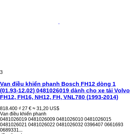
3
Van điều khiển phanh Bosch FH12 dòng 1
(01.93-12.02) 0481026019 dành cho xe tải Volvo
FH12, FH16, NH12, FH, VNL780 (1993-2014)
818.400 ₫
27 €
≈ 31,20 US$
Van điều khiển phanh
0481026019 0481026009 0481026010 0481026015
0481026021 0481026022 0481026032 0396407 0661693
0689331...