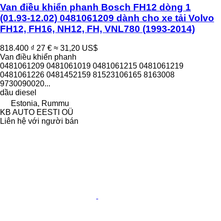
Van điều khiển phanh Bosch FH12 dòng 1
(01.93-12.02) 0481061209 dành cho xe tải Volvo
FH12, FH16, NH12, FH, VNL780 (1993-2014)
818.400 ₫
27 €
≈ 31,20 US$
Van điều khiển phanh
0481061209 0481061019 0481061215 0481061219
0481061226 0481452159 81523106165 8163008
9730090020...
dầu diesel
Estonia, Rummu
KB AUTO EESTI OÜ
Liên hệ với người bán