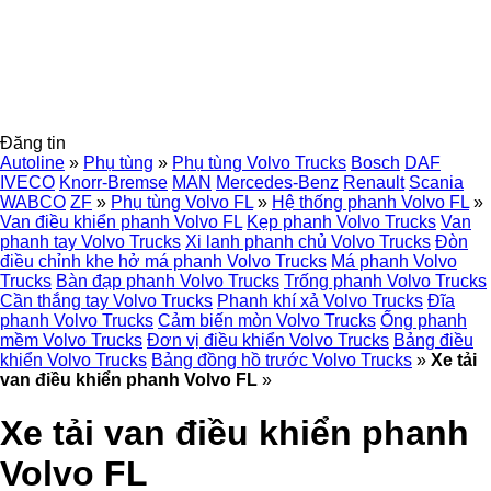
Đăng tin
Autoline
»
Phụ tùng
»
Phụ tùng Volvo Trucks
Bosch
DAF
IVECO
Knorr-Bremse
MAN
Mercedes-Benz
Renault
Scania
WABCO
ZF
»
Phụ tùng Volvo FL
»
Hệ thống phanh Volvo FL
»
Van điều khiển phanh Volvo FL
Kẹp phanh Volvo Trucks
Van
phanh tay Volvo Trucks
Xi lanh phanh chủ Volvo Trucks
Đòn
điều chỉnh khe hở má phanh Volvo Trucks
Má phanh Volvo
Trucks
Bàn đạp phanh Volvo Trucks
Trống phanh Volvo Trucks
Cần thắng tay Volvo Trucks
Phanh khí xả Volvo Trucks
Đĩa
phanh Volvo Trucks
Cảm biến mòn Volvo Trucks
Ống phanh
mềm Volvo Trucks
Đơn vị điều khiển Volvo Trucks
Bảng điều
khiển Volvo Trucks
Bảng đồng hồ trước Volvo Trucks
»
Xe tải
van điều khiển phanh Volvo FL
»
Xe tải van điều khiển phanh
Volvo FL