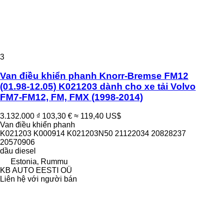
3
Van điều khiển phanh Knorr-Bremse FM12
(01.98-12.05) K021203 dành cho xe tải Volvo
FM7-FM12, FM, FMX (1998-2014)
3.132.000 ₫
103,30 €
≈ 119,40 US$
Van điều khiển phanh
K021203 K000914 K021203N50 21122034 20828237
20570906
dầu diesel
Estonia, Rummu
KB AUTO EESTI OÜ
Liên hệ với người bán