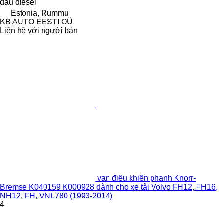
dầu diesel
Estonia, Rummu
KB AUTO EESTI OÜ
Liên hệ với người bán
van điều khiển phanh Knorr-
Bremse K040159 K000928 dành cho xe tải Volvo FH12, FH16,
NH12, FH, VNL780 (1993-2014)
4