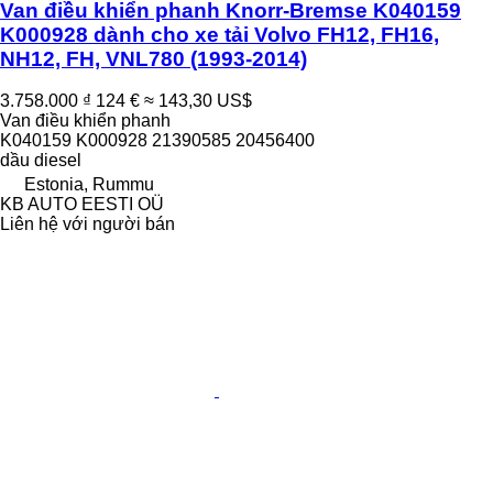
Van điều khiển phanh Knorr-Bremse K040159
K000928 dành cho xe tải Volvo FH12, FH16,
NH12, FH, VNL780 (1993-2014)
3.758.000 ₫
124 €
≈ 143,30 US$
Van điều khiển phanh
K040159 K000928 21390585 20456400
dầu diesel
Estonia, Rummu
KB AUTO EESTI OÜ
Liên hệ với người bán