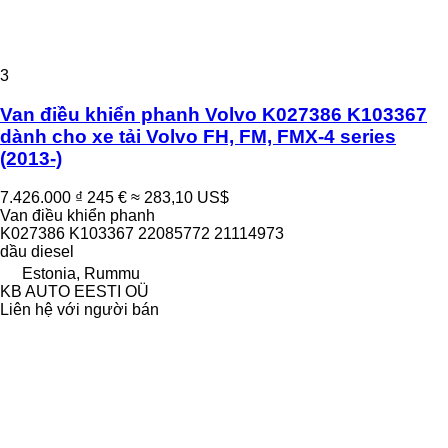
3
Van điều khiển phanh Volvo K027386 K103367
dành cho xe tải Volvo FH, FM, FMX-4 series
(2013-)
7.426.000 ₫
245 €
≈ 283,10 US$
Van điều khiển phanh
K027386 K103367 22085772 21114973
dầu diesel
Estonia, Rummu
KB AUTO EESTI OÜ
Liên hệ với người bán