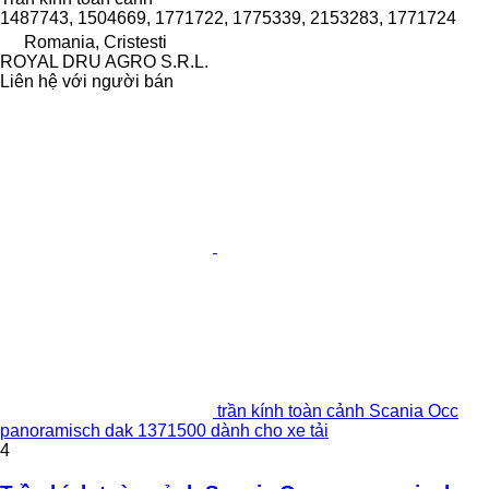
1487743, 1504669, 1771722, 1775339, 2153283, 1771724
Romania, Cristesti
ROYAL DRU AGRO S.R.L.
Liên hệ với người bán
trần kính toàn cảnh Scania Occ
panoramisch dak 1371500 dành cho xe tải
4