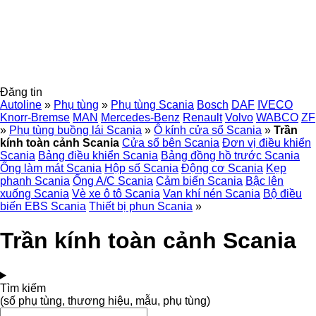
Đăng tin
Autoline
»
Phụ tùng
»
Phụ tùng Scania
Bosch
DAF
IVECO
Knorr-Bremse
MAN
Mercedes-Benz
Renault
Volvo
WABCO
ZF
»
Phụ tùng buồng lái Scania
»
Ô kính cửa sổ Scania
»
Trần
kính toàn cảnh Scania
Cửa sổ bên Scania
Đơn vị điều khiển
Scania
Bảng điều khiển Scania
Bảng đồng hồ trước Scania
Ống làm mát Scania
Hộp số Scania
Động cơ Scania
Kẹp
phanh Scania
Ống A/C Scania
Cảm biến Scania
Bậc lên
xuống Scania
Vè xe ô tô Scania
Van khí nén Scania
Bộ điều
biến EBS Scania
Thiết bị phun Scania
»
Trần kính toàn cảnh Scania
Tìm kiếm
(số phụ tùng, thương hiệu, mẫu, phụ tùng)