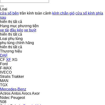
Loại
cửa sổ bên
trần kính toàn cảnh
kính chắn gió
cửa sổ kính phía
sau
hiển thị tất cả
Hạng mục phương tiện
xe tải
đầu kéo
xe buýt
hiển thị tất cả
Loại phụ tùng
phụ tùng chính hãng
hiển thị tất cả
Thương hiệu
DAF
CF
XF
XG
Ford
F-MAX
IVECO
Stralis
Trakker
MAN
TGX
Mercedes-Benz
Actros
Antos
Arocs
Axor
Nidec
Peugeot
508