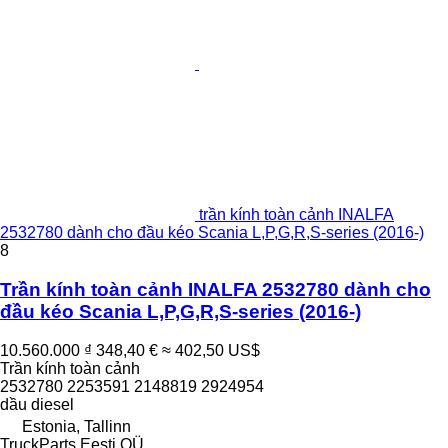
trần kính toàn cảnh INALFA
2532780 dành cho đầu kéo Scania L,P,G,R,S-series (2016-)
8
Trần kính toàn cảnh INALFA 2532780 dành cho
đầu kéo Scania L,P,G,R,S-series (2016-)
10.560.000 ₫
348,40 €
≈ 402,50 US$
Trần kính toàn cảnh
2532780 2253591 2148819 2924954
dầu diesel
Estonia, Tallinn
TruckParts Eesti OÜ