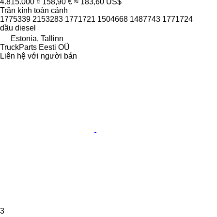
4.815.000 ₫
158,90 €
≈ 183,60 US$
Trần kính toàn cảnh
1775339 2153283 1771721 1504668 1487743 1771724
dầu diesel
Estonia, Tallinn
TruckParts Eesti OÜ
Liên hệ với người bán
3