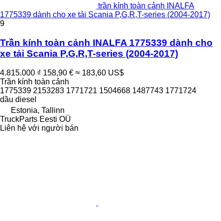
trần kính toàn cảnh INALFA
1775339 dành cho xe tải Scania P,G,R,T-series (2004-2017)
9
Trần kính toàn cảnh INALFA 1775339 dành cho
xe tải Scania P,G,R,T-series (2004-2017)
4.815.000 ₫
158,90 €
≈ 183,60 US$
Trần kính toàn cảnh
1775339 2153283 1771721 1504668 1487743 1771724
dầu diesel
Estonia, Tallinn
TruckParts Eesti OÜ
Liên hệ với người bán