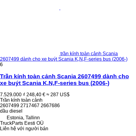
trần kính toàn cảnh Scania
2607499 dành cho xe buýt Scania K,N,F-series bus (2006-)
6
Trần kính toàn cảnh Scania 2607499 dành cho
xe buýt Scania K,N,F-series bus (2006-)
7.529.000 ₫
248,40 €
≈ 287 US$
Trần kính toàn cảnh
2607499 2717467 2667686
dầu diesel
Estonia, Tallinn
TruckParts Eesti OÜ
Liên hệ với người bán