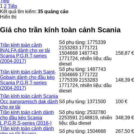
Tiếp
1
2
Tiếp
Kết quả tìm kiếm:
35 quảng cáo
Hiển thị
Giá cho trần kính toàn cảnh Scania
Số phụ tùng: 1775339
Trần kính toàn cảnh
2153283 1771721
INALFA dành cho xe tải
1504668 1487743
158,87 €
Scania P,G,R,T-series
1771724, nhiên liệu: dầu
(2004-2017)
diesel
Số phụ tùng: 1487743
Trần kính toàn cảnh Saint-
1504669 1771722
Gobain dành cho đầu kéo
1775339 2153283
148,39 €
Scania P,G,R,T-series
1771724, nhiên liệu: dầu
(2004-2017)
diesel
Trần kính toàn cảnh Scania
Occ panoramisch dak dành
Số phụ tùng: 1371500
100 €
cho xe tải
Trần kính toàn cảnh dành
Số phụ tùng: 2532780
cho đầu kéo Scania
2253591 2148819, nhiên
348,39 €
L,P,G,R,S-series (2016-)
liệu: dầu diesel
Trần kính toàn cảnh dành
Số phụ tùng: 1504668
267,50 €
cho xe tải Scania