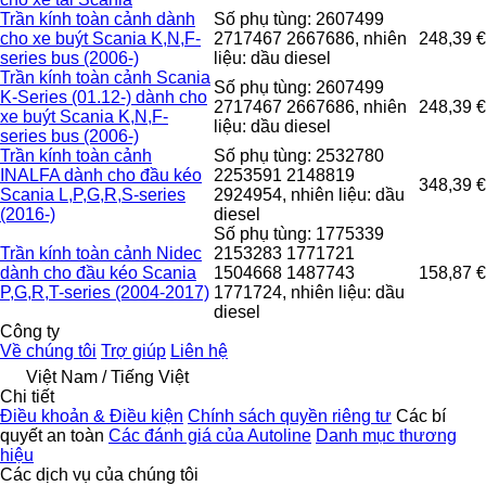
Trần kính toàn cảnh dành
Số phụ tùng: 2607499
cho xe buýt Scania K,N,F-
2717467 2667686, nhiên
248,39 €
series bus (2006-)
liệu: dầu diesel
Trần kính toàn cảnh Scania
Số phụ tùng: 2607499
K-Series (01.12-) dành cho
2717467 2667686, nhiên
248,39 €
xe buýt Scania K,N,F-
liệu: dầu diesel
series bus (2006-)
Trần kính toàn cảnh
Số phụ tùng: 2532780
INALFA dành cho đầu kéo
2253591 2148819
348,39 €
Scania L,P,G,R,S-series
2924954, nhiên liệu: dầu
(2016-)
diesel
Số phụ tùng: 1775339
Trần kính toàn cảnh Nidec
2153283 1771721
dành cho đầu kéo Scania
1504668 1487743
158,87 €
P,G,R,T-series (2004-2017)
1771724, nhiên liệu: dầu
diesel
Công ty
Về chúng tôi
Trợ giúp
Liên hệ
Việt Nam / Tiếng Việt
Chi tiết
Điều khoản & Điều kiện
Chính sách quyền riêng tư
Các bí
quyết an toàn
Các đánh giá của Autoline
Danh mục thương
hiệu
Các dịch vụ của chúng tôi