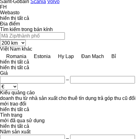
Saint-Gobain
Scania
Volvo
FH
Webasto
hiển thị tất cả
Địa điểm
Tìm kiếm trong bán kính
Việt Nam
khác
Romania
Estonia
Hy Lạp
Đan Mạch
Bỉ
hiển thị tất cả
hiển thị tất cả
Giá
–
Kiểu quảng cáo
doanh thu
từ nhà sản xuất
cho thuê
tín dụng
trả góp
thu cũ đổi
mới
trao đổi
hiển thị tất cả
Tình trạng
mới
đã qua sử dụng
hiển thị tất cả
Năm sản xuất
–