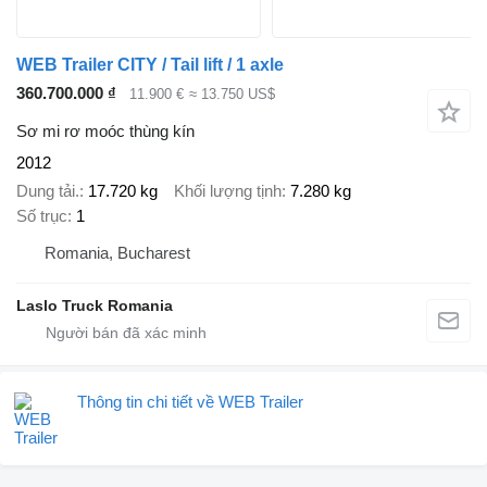
WEB Trailer CITY / Tail lift / 1 axle
360.700.000 ₫
11.900 €
≈ 13.750 US$
Sơ mi rơ moóc thùng kín
2012
Dung tải.
17.720 kg
Khối lượng tịnh
7.280 kg
Số trục
1
Romania, Bucharest
Laslo Truck Romania
Thông tin chi tiết về WEB Trailer