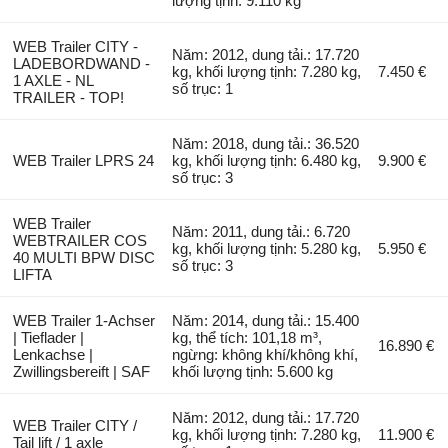
lượng tịnh: 9.110 kg
WEB Trailer CITY -
Năm: 2012, dung tải.: 17.720
LADEBORDWAND -
kg, khối lượng tịnh: 7.280 kg,
7.450 €
1 AXLE - NL
số trục: 1
TRAILER - TOP!
Năm: 2018, dung tải.: 36.520
WEB Trailer LPRS 24
kg, khối lượng tịnh: 6.480 kg,
9.900 €
số trục: 3
WEB Trailer
Năm: 2011, dung tải.: 6.720
WEBTRAILER COS
kg, khối lượng tịnh: 5.280 kg,
5.950 €
40 MULTI BPW DISC
số trục: 3
LIFTA
WEB Trailer 1-Achser
Năm: 2014, dung tải.: 15.400
| Tieflader |
kg, thể tích: 101,18 m³,
16.890 €
Lenkachse |
ngừng: không khí/không khí,
Zwillingsbereift | SAF
khối lượng tịnh: 5.600 kg
Năm: 2012, dung tải.: 17.720
WEB Trailer CITY /
kg, khối lượng tịnh: 7.280 kg,
11.900 €
Tail lift / 1 axle