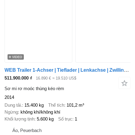
VIDEO
WEB Trailer 1-Achser | Tieflader | Lenkachse | Zwillingsbereift | SAF
511.900.000 ₫
16.890 €
≈ 19.510 US$
Sơ mi rơ moóc thùng kéo rèm
2014
Dung tải.
15.400 kg
Thể tích
101,2 m³
Ngừng
không khí/không khí
Khối lượng tịnh
5.600 kg
Số trục
1
Áo, Peuerbach