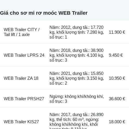
Giá cho sơ mi rơ moóc WEB Trailer
Năm: 2012, dung tải.: 17.720
WEB Trailer CITY /
kg, khối lượng tịnh: 7.280 kg,
11.900 €
Tail lift / 1 axle
số trục: 1
Năm: 2018, dung tải.: 38.900
WEB Trailer LPRS 24
kg, khối lượng tịnh: 4.100 kg,
9.450 €
số trục: 3
Năm: 2021, dung tải.: 15.850
WEB Trailer ZA 18
kg, khối lượng tịnh: 3.150 kg,
10.950 €
số trục: 2
Ngừng: không khí/không khí,
WEB Trailer PRSH27
36.600 €
số trục: 3
Năm: 2017, dung tải.: 26.890
kg, thể tích: 60 m³, ngừng:
WEB Trailer KIS27
18.000 €
không khí/không khí, khối