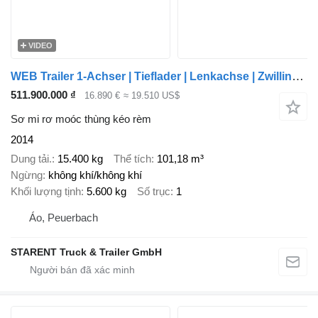
VIDEO
WEB Trailer 1-Achser | Tieflader | Lenkachse | Zwillingsbereift | SAF
511.900.000 ₫
16.890 €
≈ 19.510 US$
Sơ mi rơ moóc thùng kéo rèm
2014
Dung tải.
15.400 kg
Thể tích
101,18 m³
Ngừng
không khí/không khí
Khối lượng tịnh
5.600 kg
Số trục
1
Áo, Peuerbach
STARENT Truck & Trailer GmbH