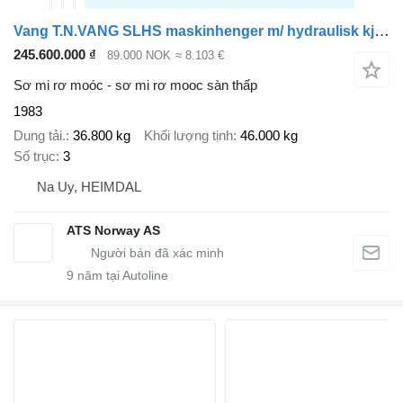
Vang T.N.VANG SLHS maskinhenger m/ hydraulisk kjørebroer
245.600.000 ₫
89.000 NOK
≈ 8.103 €
Sơ mi rơ moóc - sơ mi rơ mooc sàn thấp
1983
Dung tải.
36.800 kg
Khối lượng tịnh
46.000 kg
Số trục
3
Na Uy, HEIMDAL
ATS Norway AS
9
năm tại Autoline