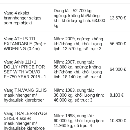
Dung tải.: 52.700 kg,
Vang 4 akslet
ngừng: không khí/không
brønnhenger selges
13.570 €
khí, khối lượng tịnh: 63.000
som rep.objekt
kg
Vang ATHLS 111
Năm: 2009, ngừng: không
EXTANDABLE (3m) +
khí/không khí, khối lượng
56.900 €
WIDENING (0.4m)
tịnh: 13.570 kg, số trục: 3
Vang Athls 111+1
Năm: 2007, dung tải.:
DOLLY / PRICE FOR
56.860 kg, ngừng: không
64.900 €
SET WITH VOLVO
khí/không khí, khối lượng
FH750 YEAR 2015 - 1
tịnh: 18.140 kg, số trục: 4
Vang T.N.VANG SLHS
Năm: 1983, dung tải.:
maskinhenger m/
36.800 kg, khối lượng tịnh:
8.103 €
hydraulisk kjørebroer
46.000 kg, số trục: 3
Vang TRAILER-BYGG
Năm: 1998, dung tải.:
SHSL 4 akslet
60.000 kg, khối lượng tịnh:
10.830 €
maskinhenger m/
11.960 kg, số trục: 4
hydrauliske kjørebroe