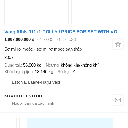
Vang Athls 111+1 DOLLY / PRICE FOR SET WITH VOLVO FH750 YEAR 2015 - 1
1.967.000.000 ₫
64.900 €
≈ 74.990 US$
Sơ mi rơ moóc - sơ mi rơ mooc sàn thấp
2007
Dung tải.
56.860 kg
Ngừng
không khí/không khí
Khối lượng tịnh
18.140 kg
Số trục
4
Estonia, Lääne-Harju Vald
KB AUTO EESTI OÜ