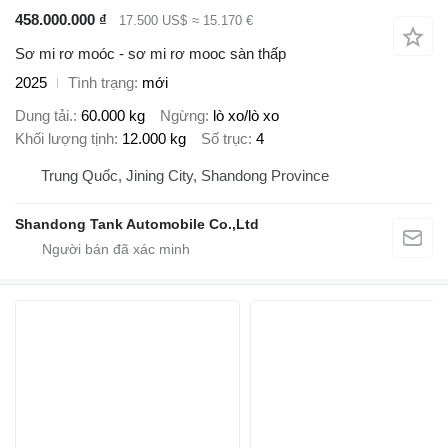
458.000.000 ₫
17.500 US$
≈ 15.170 €
Sơ mi rơ moóc - sơ mi rơ mooc sàn thấp
2025
Tình trạng
mới
Dung tải.
60.000 kg
Ngừng
lò xo/lò xo
Khối lượng tịnh
12.000 kg
Số trục
4
Trung Quốc, Jining City, Shandong Province
Shandong Tank Automobile Co.,Ltd