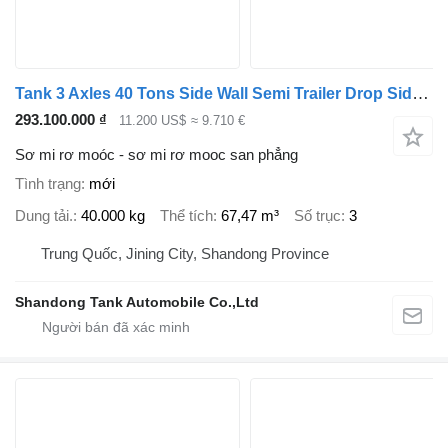
Tank 3 Axles 40 Tons Side Wall Semi Trailer Drop Side Trailer
293.100.000 ₫
11.200 US$
≈ 9.710 €
Sơ mi rơ moóc - sơ mi rơ mooc san phẳng
Tình trạng
mới
Dung tải.
40.000 kg
Thể tích
67,47 m³
Số trục
3
Trung Quốc, Jining City, Shandong Province
Shandong Tank Automobile Co.,Ltd