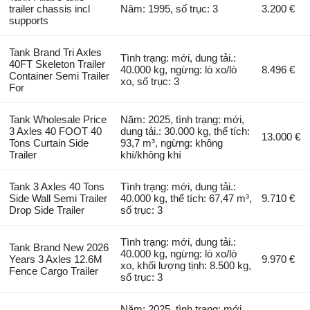
trailer chassis incl
Năm: 1995, số trục: 3
3.200 €
supports
Tank Brand Tri Axles
Tình trạng: mới, dung tải.:
40FT Skeleton Trailer
40.000 kg, ngừng: lò xo/lò
8.496 €
Container Semi Trailer
xo, số trục: 3
For
Tank Wholesale Price
Năm: 2025, tình trạng: mới,
3 Axles 40 FOOT 40
dung tải.: 30.000 kg, thể tích:
13.000 €
Tons Curtain Side
93,7 m³, ngừng: không
Trailer
khí/không khí
Tank 3 Axles 40 Tons
Tình trạng: mới, dung tải.:
Side Wall Semi Trailer
40.000 kg, thể tích: 67,47 m³,
9.710 €
Drop Side Trailer
số trục: 3
Tình trạng: mới, dung tải.:
Tank Brand New 2026
40.000 kg, ngừng: lò xo/lò
Years 3 Axles 12.6M
9.970 €
xo, khối lượng tịnh: 8.500 kg,
Fence Cargo Trailer
số trục: 3
Năm: 2025, tình trạng: mới,