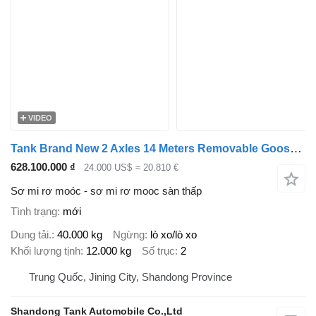
VIDEO
Tank Brand New 2 Axles 14 Meters Removable Gooseneck Lowboy Trailer
628.100.000 ₫
24.000 US$
≈ 20.810 €
Sơ mi rơ moóc - sơ mi rơ mooc sàn thấp
Tình trạng
mới
Dung tải.
40.000 kg
Ngừng
lò xo/lò xo
Khối lượng tịnh
12.000 kg
Số trục
2
Trung Quốc, Jining City, Shandong Province
Shandong Tank Automobile Co.,Ltd