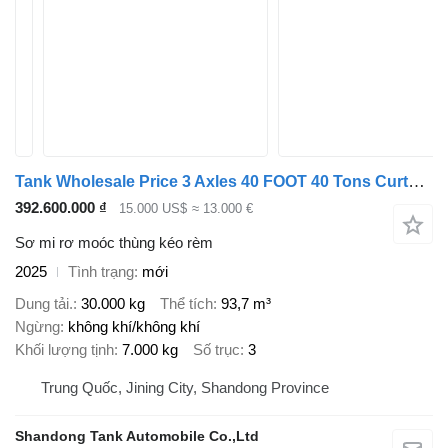
Tank Wholesale Price 3 Axles 40 FOOT 40 Tons Curtain Side Trailer
392.600.000 ₫
15.000 US$
≈ 13.000 €
Sơ mi rơ moóc thùng kéo rèm
2025
Tình trạng
mới
Dung tải.
30.000 kg
Thể tích
93,7 m³
Ngừng
không khí/không khí
Khối lượng tịnh
7.000 kg
Số trục
3
Trung Quốc, Jining City, Shandong Province
Shandong Tank Automobile Co.,Ltd