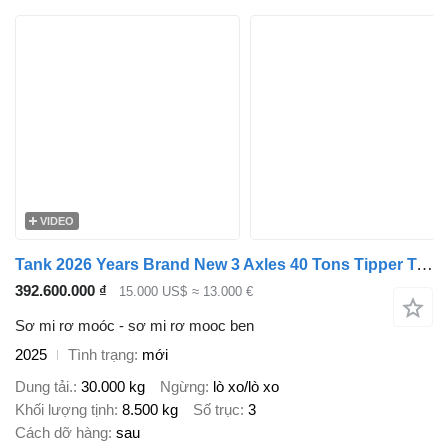
VIDEO
Tank 2026 Years Brand New 3 Axles 40 Tons Tipper Trailer For Sale
392.600.000 ₫
15.000 US$
≈ 13.000 €
Sơ mi rơ moóc - sơ mi rơ mooc ben
2025
Tình trạng
mới
Dung tải.
30.000 kg
Ngừng
lò xo/lò xo
Khối lượng tịnh
8.500 kg
Số trục
3
Cách dỡ hàng
sau