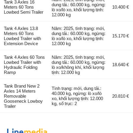
Tank 3 Axles 16
dung tải.: 60.000 kg, ngừng:
Meters 60 Tons
10.400 €
lò xo/lò xo, khối lượng tịnh:
Lowbed Semi Trailer
12.000 kg
Tank 4 Axles 13.8
Năm: 2025, tình trạng: mới,
Meters 60 Tons
dung tải.: 60.000 kg, ngừng:
15.170 €
Lowbed Trailer with
lò xo/lò xo, khối lượng tịnh:
Extension Device
12.000 kg
Tank 4 Axles 60 Tons
Năm: 2025, tình trạng: mới,
Lowbed Trailer with
dung tải.: 60.000 kg, ngừng:
18.640 €
Hydraulic Folding
lò xo/không khí, khối lượng
Ramp
tịnh: 12.000 kg
Tank Brand New 2
Tình trạng: mới, dung tải.:
Axles 14 Meters
40.000 kg, ngừng: lò xo/lò
Removable
20.810 €
xo, khối lượng tịnh: 12.000
Gooseneck Lowboy
kg, số trục: 2
Trailer