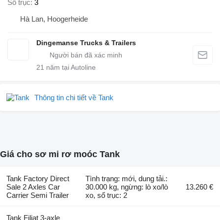
Số trục
3
Hà Lan, Hoogerheide
Dingemanse Trucks & Trailers
21
năm tại Autoline
Thông tin chi tiết về Tank
Giá cho sơ mi rơ moóc Tank
Tank Factory Direct
Tình trạng: mới, dung tải.:
Sale 2 Axles Car
30.000 kg, ngừng: lò xo/lò
13.260 €
Carrier Semi Trailer
xo, số trục: 2
Tank Filiat 3-axle