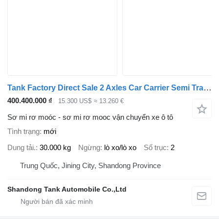
Tank Factory Direct Sale 2 Axles Car Carrier Semi Trailer
400.400.000 ₫
15.300 US$
≈ 13.260 €
Sơ mi rơ moóc - sơ mi rơ mooc vận chuyển xe ô tô
Tình trạng
mới
Dung tải.
30.000 kg
Ngừng
lò xo/lò xo
Số trục
2
Trung Quốc, Jining City, Shandong Province
Shandong Tank Automobile Co.,Ltd