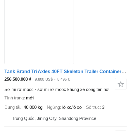
Tank Brand Tri Axles 40FT Skeleton Trailer Container Semi Trailer For
256.500.000 ₫
9.800 US$
≈ 8.496 €
Sơ mi rơ moóc - sơ mi rơ mooc khung xe công ten nơ
Tình trạng
mới
Dung tải.
40.000 kg
Ngừng
lò xo/lò xo
Số trục
3
Trung Quốc, Jining City, Shandong Province