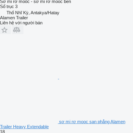
Sơ mi rơ moóc - sơ mi rơ mooc ben
Số trục
3
Thổ Nhĩ Kỳ, Antakya/Hatay
Alamen Trailer
Liên hệ với người bán
sơ mi rơ mooc san phẳng Alamen
Trailer Heavy Extendable
18