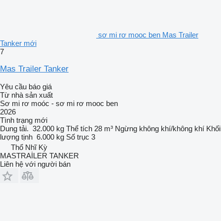
sơ mi rơ mooc ben Mas Trailer
Tanker mới
7
Mas Trailer Tanker
Yêu cầu báo giá
Từ nhà sản xuất
Sơ mi rơ moóc - sơ mi rơ mooc ben
2026
Tình trạng
mới
Dung tải.
32.000 kg
Thể tích
28 m³
Ngừng
không khí/không khí
Khối
lượng tịnh
6.000 kg
Số trục
3
Thổ Nhĩ Kỳ
MASTRAİLER TANKER
Liên hệ với người bán