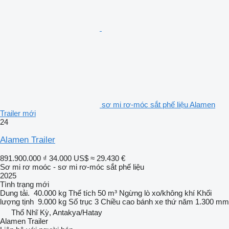
sơ mi rơ-móc sắt phế liệu Alamen
Trailer mới
24
Alamen Trailer
891.900.000 ₫
34.000 US$
≈ 29.430 €
Sơ mi rơ moóc - sơ mi rơ-móc sắt phế liệu
2025
Tình trạng
mới
Dung tải.
40.000 kg
Thể tích
50 m³
Ngừng
lò xo/không khí
Khối
lượng tịnh
9.000 kg
Số trục
3
Chiều cao bánh xe thứ năm
1.300 mm
Thổ Nhĩ Kỳ, Antakya/Hatay
Alamen Trailer