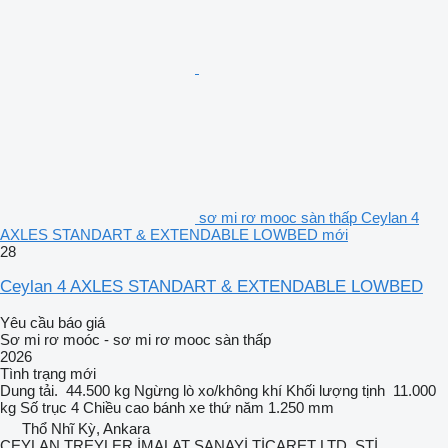
sơ mi rơ mooc sàn thấp Ceylan 4
AXLES STANDART & EXTENDABLE LOWBED mới
28
Ceylan 4 AXLES STANDART & EXTENDABLE LOWBED
Yêu cầu báo giá
Sơ mi rơ moóc - sơ mi rơ mooc sàn thấp
2026
Tình trạng
mới
Dung tải.
44.500 kg
Ngừng
lò xo/không khí
Khối lượng tịnh
11.000
kg
Số trục
4
Chiều cao bánh xe thứ năm
1.250 mm
Thổ Nhĩ Kỳ, Ankara
CEYLAN TREYLER İMALAT SANAYİ TİCARET LTD. ŞTİ.