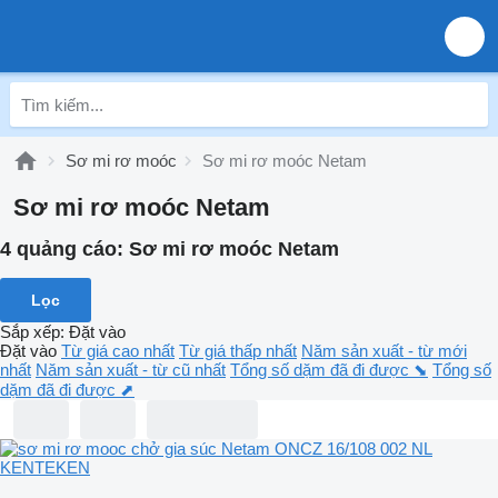
Sơ mi rơ moóc
Sơ mi rơ moóc Netam
Sơ mi rơ moóc Netam
4 quảng cáo:
Sơ mi rơ moóc Netam
Lọc
Sắp xếp
:
Đặt vào
Đặt vào
Từ giá cao nhất
Từ giá thấp nhất
Năm sản xuất - từ mới
nhất
Năm sản xuất - từ cũ nhất
Tổng số dặm đã đi được ⬊
Tổng số
dặm đã đi được ⬈