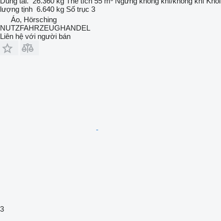
Dung tải.
26.360 kg
Thể tích
55 m³
Ngừng
không khí/không khí
Khối
lượng tịnh
6.640 kg
Số trục
3
Áo, Hörsching
NUTZFAHRZEUGHANDEL
Liên hệ với người bán
3