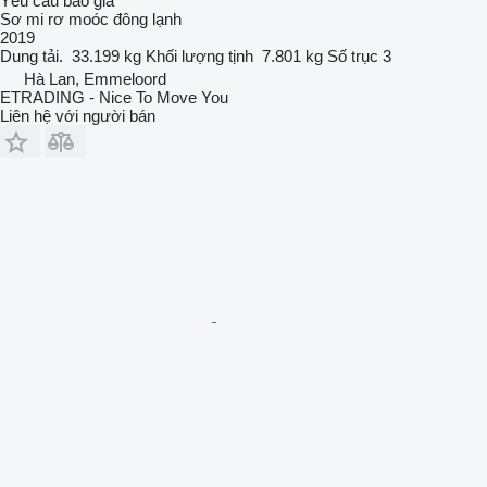
Yêu cầu báo giá
Sơ mi rơ moóc đông lạnh
2019
Dung tải.
33.199 kg
Khối lượng tịnh
7.801 kg
Số trục
3
Hà Lan, Emmeloord
ETRADING - Nice To Move You
Liên hệ với người bán