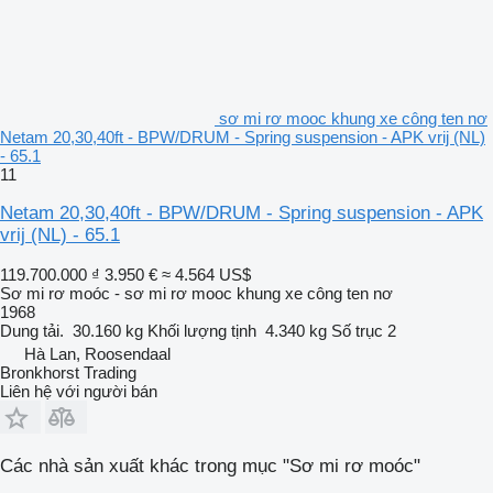
sơ mi rơ mooc khung xe công ten nơ
Netam 20,30,40ft - BPW/DRUM - Spring suspension - APK vrij (NL)
- 65.1
11
Netam 20,30,40ft - BPW/DRUM - Spring suspension - APK
vrij (NL) - 65.1
119.700.000 ₫
3.950 €
≈ 4.564 US$
Sơ mi rơ moóc - sơ mi rơ mooc khung xe công ten nơ
1968
Dung tải.
30.160 kg
Khối lượng tịnh
4.340 kg
Số trục
2
Hà Lan, Roosendaal
Bronkhorst Trading
Liên hệ với người bán
Các nhà sản xuất khác trong mục "Sơ mi rơ moóc"