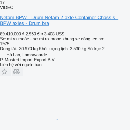
17
VIDEO
Netam BPW - Drum Netam 2-axle Container Chassis -
BPW axles - Drum bra
89.410.000 ₫
2.950 €
≈ 3.408 US$
Sơ mi rơ moóc - sơ mi rơ mooc khung xe công ten nơ
1975
Dung tải.
30.970 kg
Khối lượng tịnh
3.530 kg
Số trục
2
Hà Lan, Lamswaarde
P. Mostert Import-Export B.V.
Liên hệ với người bán