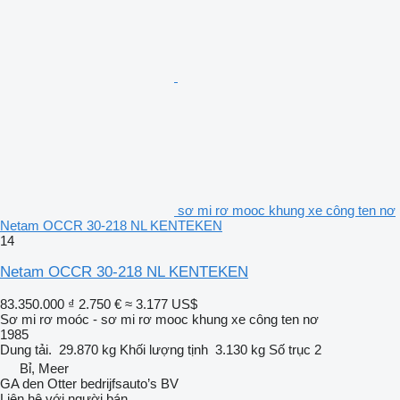
sơ mi rơ mooc khung xe công ten nơ
Netam OCCR 30-218 NL KENTEKEN
14
Netam OCCR 30-218 NL KENTEKEN
83.350.000 ₫
2.750 €
≈ 3.177 US$
Sơ mi rơ moóc - sơ mi rơ mooc khung xe công ten nơ
1985
Dung tải.
29.870 kg
Khối lượng tịnh
3.130 kg
Số trục
2
Bỉ, Meer
GA den Otter bedrijfsauto’s BV
Liên hệ với người bán