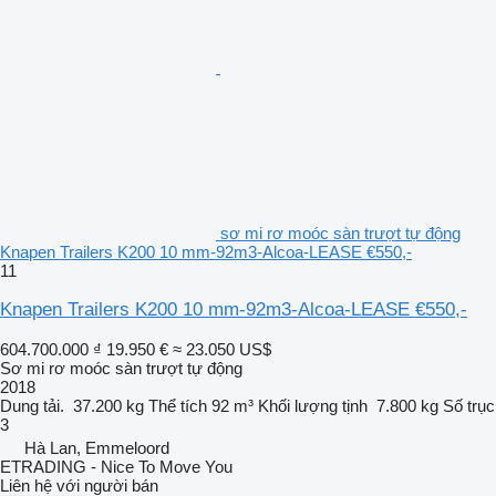
sơ mi rơ moóc sàn trượt tự động
Knapen Trailers K200 10 mm-92m3-Alcoa-LEASE €550,-
11
Knapen Trailers K200 10 mm-92m3-Alcoa-LEASE €550,-
604.700.000 ₫
19.950 €
≈ 23.050 US$
Sơ mi rơ moóc sàn trượt tự động
2018
Dung tải.
37.200 kg
Thể tích
92 m³
Khối lượng tịnh
7.800 kg
Số trục
3
Hà Lan, Emmeloord
ETRADING - Nice To Move You
Liên hệ với người bán