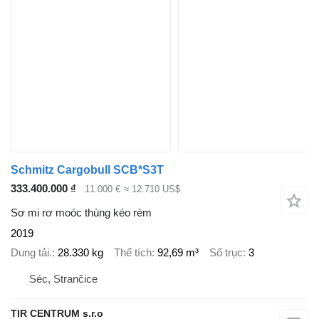
Schmitz Cargobull SCB*S3T
333.400.000 ₫
11.000 €
≈ 12.710 US$
Sơ mi rơ moóc thùng kéo rèm
2019
Dung tải.
28.330 kg
Thể tích
92,69 m³
Số trục
3
Séc, Strančice
TIR CENTRUM s.r.o