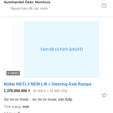
Autohandel Gebr. Heinhuis
VIDEO
Nükte NKTL3 NEW Lift + Steering Axle Ramps
1.376.000.000 ₫
45.400 €
≈ 52.460 US$
Sơ mi rơ moóc - sơ mi rơ mooc sàn thấp
Tình trạng
mới