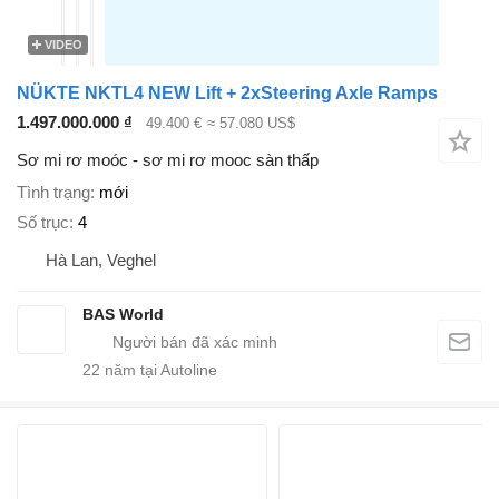
VIDEO
NÜKTE NKTL4 NEW Lift + 2xSteering Axle Ramps
1.497.000.000 ₫
49.400 €
≈ 57.080 US$
Sơ mi rơ moóc - sơ mi rơ mooc sàn thấp
Tình trạng
mới
Số trục
4
Hà Lan, Veghel
BAS World
22
năm tại Autoline