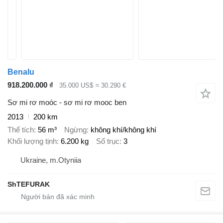
Benalu
918.200.000 ₫
35.000 US$
≈ 30.290 €
Sơ mi rơ moóc - sơ mi rơ mooc ben
2013
200 km
Thể tích
56 m³
Ngừng
không khí/không khí
Khối lượng tịnh
6.200 kg
Số trục
3
Ukraine, m.Otyniia
ShTEFURAK