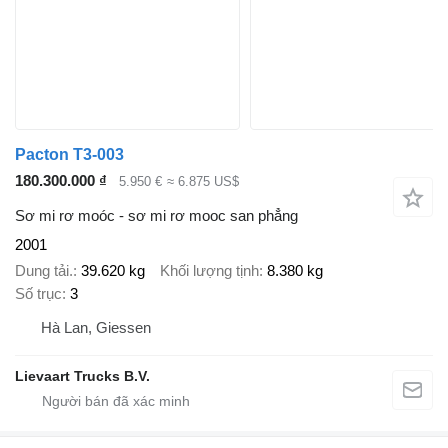
Pacton T3-003
180.300.000 ₫
5.950 €
≈ 6.875 US$
Sơ mi rơ moóc - sơ mi rơ mooc san phẳng
2001
Dung tải.
39.620 kg
Khối lượng tịnh
8.380 kg
Số trục
3
Hà Lan, Giessen
Lievaart Trucks B.V.