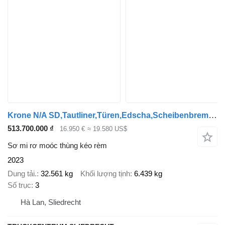
Krone N/A SD,Tautliner,Türen,Edscha,Scheibenbremsen,Hebe Achse
513.700.000 ₫
16.950 €
≈ 19.580 US$
Sơ mi rơ moóc thùng kéo rèm
2023
Dung tải.
32.561 kg
Khối lượng tịnh
6.439 kg
Số trục
3
Hà Lan, Sliedrecht