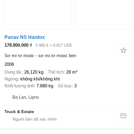
Panav NS Hardox
178.800.000 ₫
5.900 €
≈ 6.817 US$
Sơ mi rơ moóc - sơ mi rơ mooc ben
2006
Dung tải.
26.120 kg
Thể tích
28 m³
Ngừng
không khí/không khí
Khối lượng tịnh
7.880 kg
Số trục
3
Ba Lan, Lipno
Truck & Estate