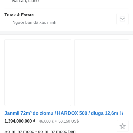
Ba Lan, Lipno
Truck & Estate
Janmil 72m³ do złomu / HARDOX 500 / długa 12,6m ! /
1.394.000.000 ₫
46.000 €
≈ 53.150 US$
Sơ mi rơ moóc - sơ mi rơ mooc ben