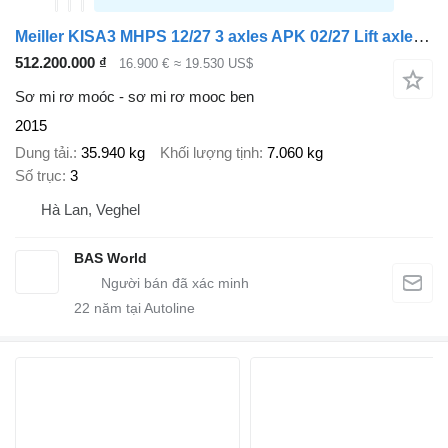
Meiller KISA3 MHPS 12/27 3 axles APK 02/27 Lift axle ISO
512.200.000 ₫
16.900 €
≈ 19.530 US$
Sơ mi rơ moóc - sơ mi rơ mooc ben
2015
Dung tải.
35.940 kg
Khối lượng tịnh
7.060 kg
Số trục
3
Hà Lan, Veghel
BAS World
22
năm tại Autoline