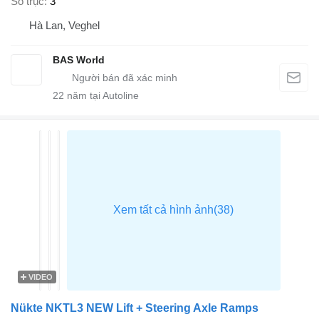
Số trục
3
Hà Lan, Veghel
BAS World
22
năm tại Autoline
VIDEO
Nükte NKTL3 NEW Lift + Steering Axle Ramps