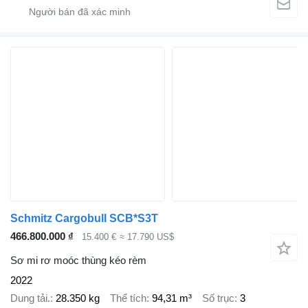
Schmitz Cargobull SCB*S3T
466.800.000 ₫
15.400 €
≈ 17.790 US$
Sơ mi rơ moóc thùng kéo rèm
2022
Dung tải.
28.350 kg
Thể tích
94,31 m³
Số trục
3