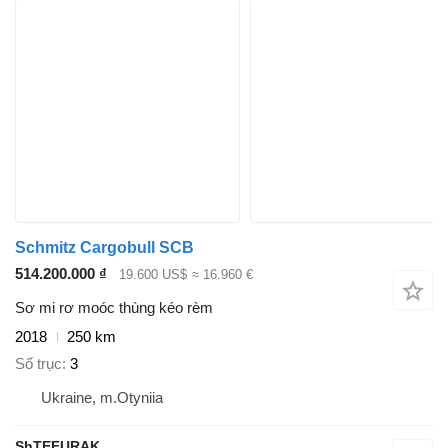
Schmitz Cargobull SCB
514.200.000 ₫
19.600 US$
≈ 16.960 €
Sơ mi rơ moóc thùng kéo rèm
2018
250 km
Số trục
3
Ukraine, m.Otyniia
ShTEFURAK