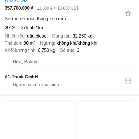
357.700.000 ₫
11.800 €
≈ 13.630 US$
Sơ mi rơ moóc thùng kéo rèm
2019
379.502 km
Nhiên liệu
dầu diesel
Dung tải.
32.250 kg
Thể tích
90 m³
Ngừng
không khí/không khí
Khối lượng tịnh
6.750 kg
Số trục
3
Đức, Bakum
A1-Truck GmbH