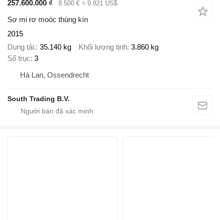
257.600.000 ₫
8.500 €
≈ 9.821 US$
Sơ mi rơ moóc thùng kín
2015
Dung tải.
35.140 kg
Khối lượng tịnh
3.860 kg
Số trục
3
Hà Lan, Ossendrecht
South Trading B.V.