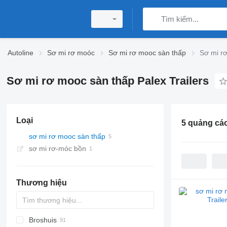
Autoline
Sơ mi rơ moóc
Sơ mi rơ mooc sàn thấp
Sơ mi rơ
Sơ mi rơ mooc sàn thấp Palex Trailers
Loại
5 quảng cá
sơ mi rơ mooc sàn thấp
sơ mi rơ-móc bồn
Thương hiệu
Broshuis
S44315CHC
PS
SFCL
S-series
KIS