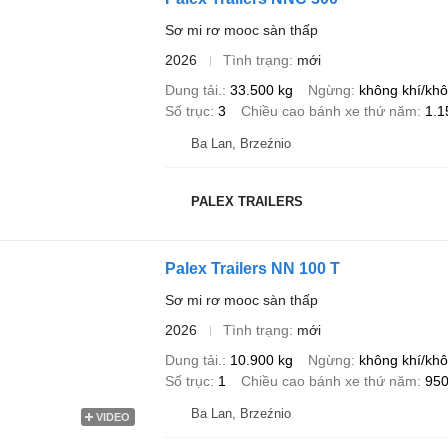
Sơ mi rơ mooc sàn thấp
2026
Tình trạng
mới
Dung tải.
33.500 kg
Ngừng
không khí/khô
Số trục
3
Chiều cao bánh xe thứ năm
1.
Ba Lan, Brzeźnio
PALEX TRAILERS
Palex Trailers NN 100 T
Sơ mi rơ mooc sàn thấp
2026
Tình trạng
mới
Dung tải.
10.900 kg
Ngừng
không khí/khô
Số trục
1
Chiều cao bánh xe thứ năm
95
Ba Lan, Brzeźnio
VIDEO