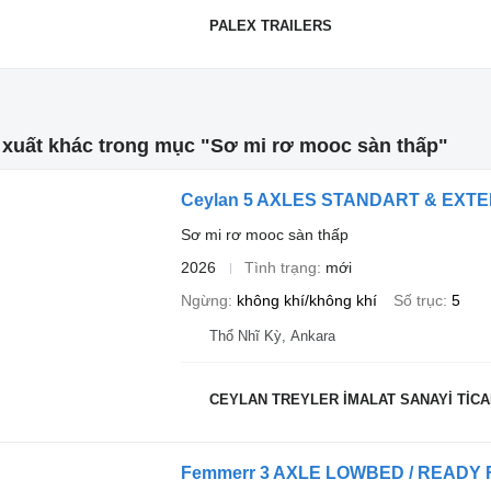
PALEX TRAILERS
 xuất khác trong mục "Sơ mi rơ mooc sàn thấp"
Ceylan 5 AXLES STANDART & EX
Sơ mi rơ mooc sàn thấp
2026
Tình trạng
mới
Ngừng
không khí/không khí
Số trục
5
Thổ Nhĩ Kỳ, Ankara
CEYLAN TREYLER İMALAT SANAYİ TİCAR
Femmerr 3 AXLE LOWBED / READY