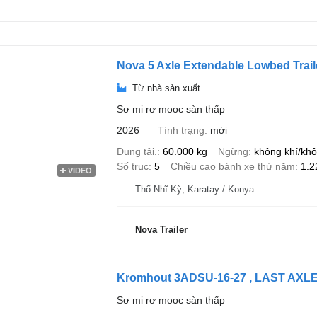
Nova 5 Axle Extendable Lowbed Trail
Từ nhà sản xuất
Sơ mi rơ mooc sàn thấp
2026
Tình trạng
mới
Dung tải.
60.000 kg
Ngừng
không khí/khô
Số trục
5
Chiều cao bánh xe thứ năm
1.
VIDEO
Thổ Nhĩ Kỳ, Karatay / Konya
Nova Trailer
Kromhout 3ADSU-16-27 , LAST AXL
Sơ mi rơ mooc sàn thấp