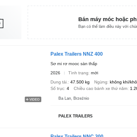
Bán máy móc hoặc ph
Bạn có thể làm điều này với chún
Palex Trailers NNZ 400
Sơ mi rơ mooc sàn thấp
2026
Tình trạng
mới
Dung tải.
47.500 kg
Ngừng
không khí/khô
Số trục
4
Chiều cao bánh xe thứ năm
1.
Ba Lan, Brzeźnio
VIDEO
PALEX TRAILERS
Palex Trailers NNC 300