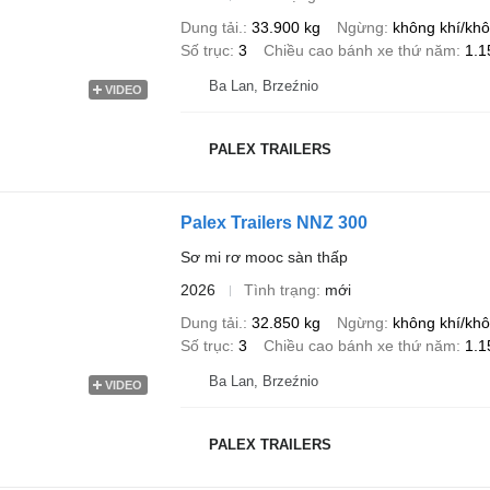
Dung tải.
33.900 kg
Ngừng
không khí/khô
Số trục
3
Chiều cao bánh xe thứ năm
1.
Ba Lan, Brzeźnio
VIDEO
PALEX TRAILERS
Palex Trailers NNZ 300
Sơ mi rơ mooc sàn thấp
2026
Tình trạng
mới
Dung tải.
32.850 kg
Ngừng
không khí/khô
Số trục
3
Chiều cao bánh xe thứ năm
1.
Ba Lan, Brzeźnio
VIDEO
PALEX TRAILERS