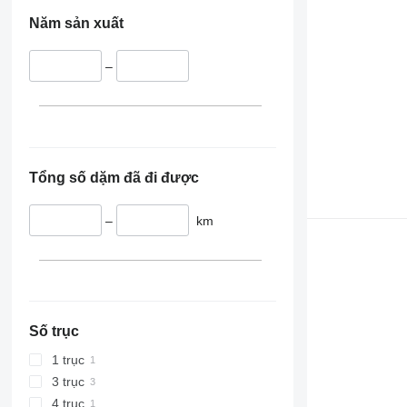
Năm sản xuất
–
Tổng số dặm đã đi được
–
km
Số trục
1 trục
3 trục
4 trục