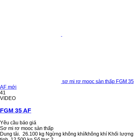
sơ mi rơ mooc sàn thấp FGM 35
AF mới
41
VIDEO
FGM 35 AF
Yêu cầu báo giá
Sơ mi rơ mooc sàn thấp
Dung tải.
26.100 kg
Ngừng
không khí/không khí
Khối lượng
tịnh
12.500 kg
Số trục
2