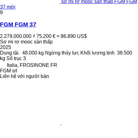
sơ mi rơ mooc sàn thấp FGM FGM
37 mới
9
FGM FGM 37
2.279.000.000 ₫
75.200 €
≈ 86.890 US$
Sơ mi rơ mooc sàn thấp
2025
Dung tải.
48.000 kg
Ngừng
thủy lực
Khối lượng tịnh
38.500
kg
Số trục
3
Italia, FROSINONE FR
FGM srl
Liên hệ với người bán