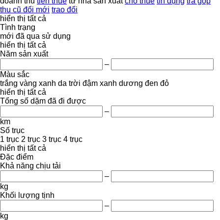
doanh thu
tiền thuê
từ nhà sản xuất
cho thuê
tín dụng
trả góp
thu cũ đổi mới
trao đổi
hiển thị tất cả
Tình trạng
mới
đã qua sử dụng
hiển thị tất cả
Năm sản xuất
–
Màu sắc
trắng
vàng
xanh da trời đậm
xanh dương
đen
đỏ
hiển thị tất cả
Tổng số dặm đã đi được
–
km
Số trục
1 trục
2 trục
3 trục
4 trục
hiển thị tất cả
Đặc điểm
Khả năng chịu tải
–
kg
Khối lượng tịnh
–
kg