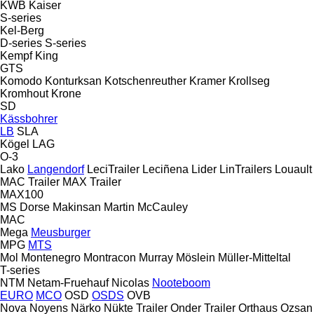
KWB
Kaiser
S-series
Kel-Berg
D-series
S-series
Kempf
King
GTS
Komodo
Konturksan
Kotschenreuther
Kramer
Krollseg
Kromhout
Krone
SD
Kässbohrer
LB
SLA
Kögel
LAG
O-3
Lako
Langendorf
LeciTrailer
Leciñena
Lider
LinTrailers
Louault
MAC Trailer
MAX Trailer
MAX100
MS Dorse
Makinsan
Martin
McCauley
MAC
Mega
Meusburger
MPG
MTS
Mol
Montenegro
Montracon
Murray
Möslein
Müller-Mitteltal
T-series
NTM
Netam-Fruehauf
Nicolas
Nooteboom
EURO
MCO
OSD
OSDS
OVB
Nova
Noyens
Närko
Nükte Trailer
Onder Trailer
Orthaus
Ozsan