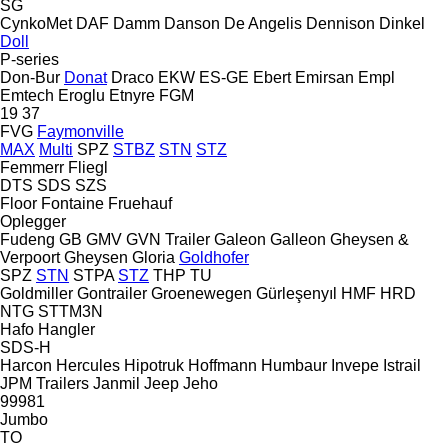
SG
CynkoMet
DAF
Damm
Danson
De Angelis
Dennison
Dinkel
Doll
P-series
Don-Bur
Donat
Draco
EKW
ES-GE
Ebert
Emirsan
Empl
Emtech
Eroglu
Etnyre
FGM
19
37
FVG
Faymonville
MAX
Multi
SPZ
STBZ
STN
STZ
Femmerr
Fliegl
DTS
SDS
SZS
Floor
Fontaine
Fruehauf
Oplegger
Fudeng
GB
GMV
GVN Trailer
Galeon
Galleon
Gheysen &
Verpoort
Gheysen
Gloria
Goldhofer
SPZ
STN
STPA
STZ
THP
TU
Goldmiller
Gontrailer
Groenewegen
Gürleşenyıl
HMF
HRD
NTG
STTM3N
Hafo
Hangler
SDS-H
Harcon
Hercules
Hipotruk
Hoffmann
Humbaur
Invepe
Istrail
JPM Trailers
Janmil
Jeep
Jeho
99981
Jumbo
TO