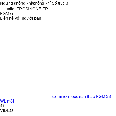
Ngừng
không khí/không khí
Số trục
3
Italia, FROSINONE FR
FGM srl
Liên hệ với người bán
sơ mi rơ mooc sàn thấp FGM 38
WL mới
47
VIDEO