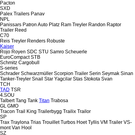
Pacton
SXD
Palex Trailers
Panav
NPL
Panissars
Patron Auto
Platz
Ram Treyler
Randon
Raptor
Trailer
Reed
C70
Reis Treyler
Renders
Robuste
Kaiser
Rojo
Royen
SDC
STU
Samro
Scheuerle
EuroCompact
STB
Schmitz Cargobull
S-series
Schrader
Schwarzmüller
Scorpion Trailer
Serin
Seymak
Sinan
Tanker-Treyler
Snail
Star Yagcilar
Stas
Stokota
Svan
TCH
TAD
TSR
4.SOU
Talbert
Tang
Tank
Titan
Trabosa
GL
GMO
Tracon
Trail King
Trailerbygg
Trailix
Trailor
SP
Trax
Traylona
Trias
Trouillet
Turbos Hoet
Tyllis
VM Trailer
VS-
mont
Van Hool
SZ