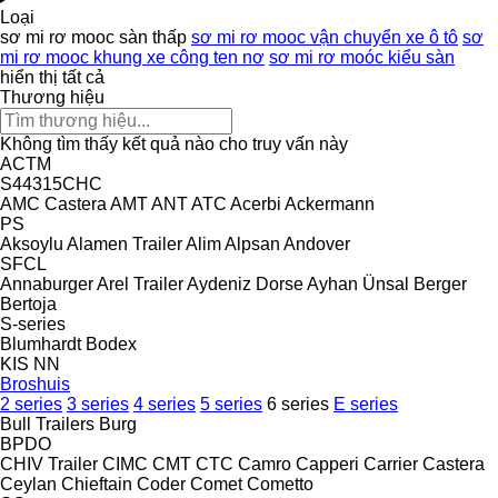
Loại
sơ mi rơ mooc sàn thấp
sơ mi rơ mooc vận chuyển xe ô tô
sơ
mi rơ mooc khung xe công ten nơ
sơ mi rơ moóc kiểu sàn
hiển thị tất cả
Thương hiệu
Không tìm thấy kết quả nào cho truy vấn này
ACTM
S44315CHC
AMC Castera
AMT
ANT
ATC
Acerbi
Ackermann
PS
Aksoylu
Alamen Trailer
Alim
Alpsan
Andover
SFCL
Annaburger
Arel Trailer
Aydeniz Dorse
Ayhan Ünsal
Berger
Bertoja
S-series
Blumhardt
Bodex
KIS
NN
Broshuis
2 series
3 series
4 series
5 series
6 series
E series
Bull Trailers
Burg
BPDO
CHIV Trailer
CIMC
CMT
CTC
Camro
Capperi
Carrier
Castera
Ceylan
Chieftain
Coder
Comet
Cometto