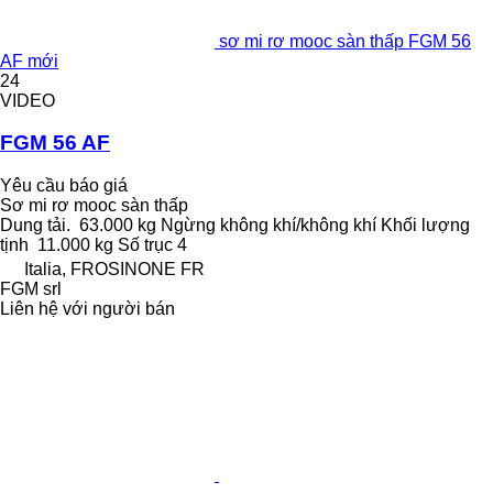
sơ mi rơ mooc sàn thấp FGM 56
AF mới
24
VIDEO
FGM 56 AF
Yêu cầu báo giá
Sơ mi rơ mooc sàn thấp
Dung tải.
63.000 kg
Ngừng
không khí/không khí
Khối lượng
tịnh
11.000 kg
Số trục
4
Italia, FROSINONE FR
FGM srl
Liên hệ với người bán