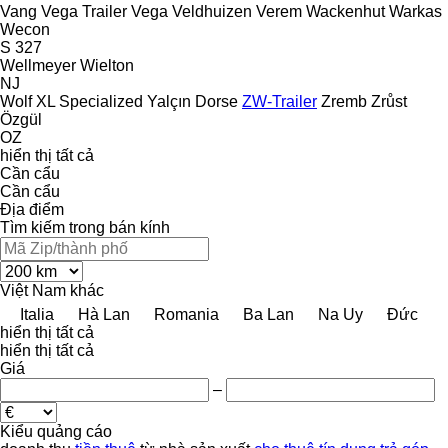
Vang
Vega Trailer
Vega
Veldhuizen
Verem
Wackenhut
Warkas
Wecon
S 327
Wellmeyer
Wielton
NJ
Wolf
XL Specialized
Yalçın Dorse
ZW-Trailer
Zremb
Zrůst
Özgül
OZ
hiển thị tất cả
Cần cẩu
Cần cẩu
Địa điểm
Tìm kiếm trong bán kính
Việt Nam
khác
Italia
Hà Lan
Romania
Ba Lan
Na Uy
Đức
hiển thị tất cả
hiển thị tất cả
Giá
–
Kiểu quảng cáo