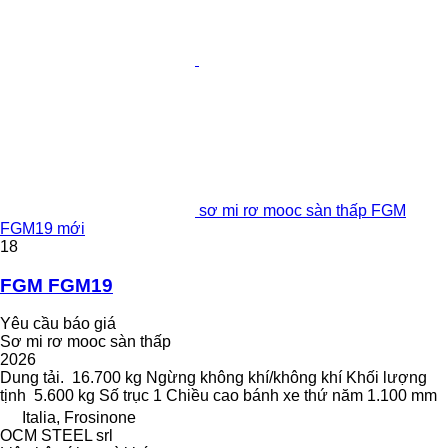
sơ mi rơ mooc sàn thấp FGM
FGM19 mới
18
FGM FGM19
Yêu cầu báo giá
Sơ mi rơ mooc sàn thấp
2026
Dung tải.
16.700 kg
Ngừng
không khí/không khí
Khối lượng
tịnh
5.600 kg
Số trục
1
Chiều cao bánh xe thứ năm
1.100 mm
Italia, Frosinone
OCM STEEL srl