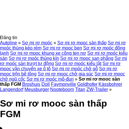
Đăng tin
Autoline
»
Sơ mi rơ moóc
»
Sơ mi rơ mooc sàn thấp
Sơ mi rơ
moóc thùng kéo rèm
Sơ mi rơ mooc ben
Sơ mi rơ moóc đông
lạnh
Sơ mi rơ mooc khung xe công ten nơ
Sơ mi rơ moóc kiểu
sàn
Sơ mi rơ moóc thùng kín
Sơ mi rơ mooc san phẳng
Sơ mi
rơ moóc sàn trượt tự động
Sơ mi rơ moóc kiểu lật
Sơ mi rơ
mooc vận chuyển xe ô tô
Sơ mi rơ moóc chở gỗ
Sơ mi rơ
mooc trộn bê tông
Sơ mi rơ mooc chở gia súc
Sơ mi rơ mooc
chở ngũ cốc
Sơ mi rơ moóc mô-đun
»
Sơ mi rơ mooc sàn
thấp FGM
Broshuis
Doll
Faymonville
Goldhofer
Kässbohrer
Langendorf
Meusburger
Nooteboom
Titan
ZW-Trailer
»
Sơ mi rơ mooc sàn thấp
FGM