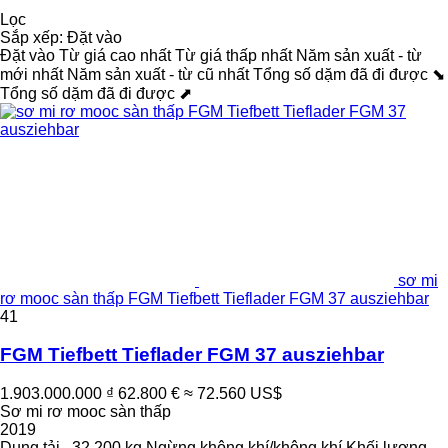
Lọc
Sắp xếp
:
Đặt vào
Đặt vào
Từ giá cao nhất
Từ giá thấp nhất
Năm sản xuất - từ
mới nhất
Năm sản xuất - từ cũ nhất
Tổng số dặm đã đi được ⬊
Tổng số dặm đã đi được ⬈
sơ mi
rơ mooc sàn thấp FGM Tiefbett Tieflader FGM 37 ausziehbar
41
FGM Tiefbett Tieflader FGM 37 ausziehbar
1.903.000.000 ₫
62.800 €
≈ 72.560 US$
Sơ mi rơ mooc sàn thấp
2019
Dung tải.
32.200 kg
Ngừng
không khí/không khí
Khối lượng