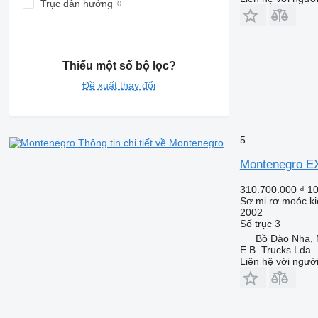
Trục dẫn hướng
Thiếu một số bộ lọc?
Đề xuất thay đổi
5
Thông tin chi tiết về Montenegro
Montenegro 
310.700.000 ₫
10
Sơ mi rơ moóc ki
2002
Số trục
3
Bồ Đào Nha,
E.B. Trucks Lda.
Liên hệ với ngườ