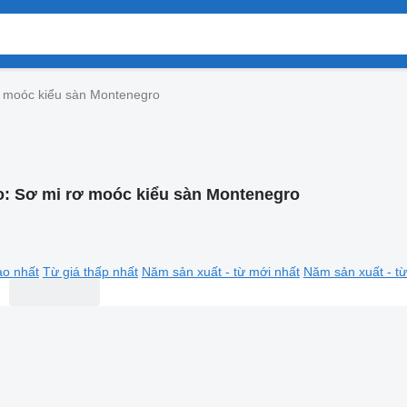
ơ moóc kiểu sàn Montenegro
o:
Sơ mi rơ moóc kiểu sàn Montenegro
ao nhất
Từ giá thấp nhất
Năm sản xuất - từ mới nhất
Năm sản xuất - từ