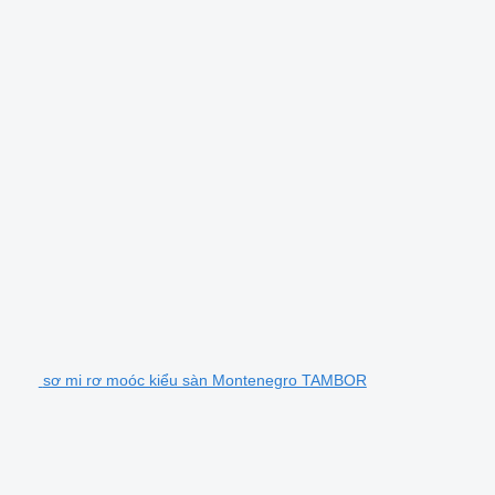
sơ mi rơ moóc kiểu sàn Montenegro TAMBOR