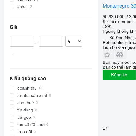
Montenegro 3
khác
Bồ Đào Nha
90.930.000 ₫
3.0
Tây Ban Nha
Sơ mi rơ moóc ki
1991
Giá
Ngừng
không khí
Bồ Đào Nha, Z
–
Rotundalegretru
Liên hệ với ngườ
Bán máy móc hoặ
Bạn có thể làm đi
Đăng tin
Kiểu quảng cáo
doanh thu
từ nhà sản xuất
cho thuê
tín dụng
trả góp
thu cũ đổi mới
17
trao đổi