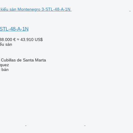
-STL-48-A-1N
38.000 €
≈ 43.910 US$
ểu sàn
Cubillas de Santa Marta
zquez
i bán