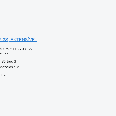
P-3S, EXTENSÍVEL
750 €
≈ 11.270 US$
ểu sàn
o
Số trục
3
 Mozelos SMF
i bán