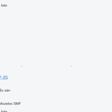
i bán
P-3S
ểu sàn
 Mozelos SMF
i bán