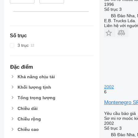
1996
Số trục
3
Bồ Đào Nha,
E.B. Trucks Lda.
Liên hệ với ngườ
Số trục
3 trục
Đặc điểm
Khả năng chịu tải
2002
Khối lượng tịnh
6
Tổng trọng lượng
Montenegro S
Chiều dài
Yêu cầu báo giá
Sơ mi rơ moóc ki
Chiều rộng
2002
Số trục
3
Chiều cao
Bồ Đào Nha,