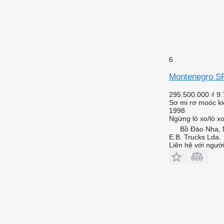
6
Montenegro S
295.500.000 ₫
9.
Sơ mi rơ moóc ki
1998
Ngừng
lò xo/lò x
Bồ Đào Nha,
E.B. Trucks Lda.
Liên hệ với ngườ