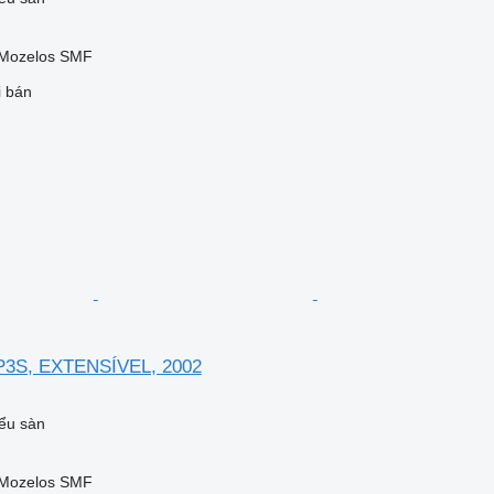
 Mozelos SMF
i bán
P3S, EXTENSÍVEL, 2002
ểu sàn
 Mozelos SMF