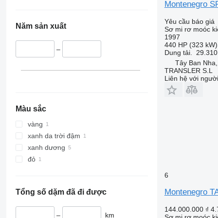
Montenegro S
Yêu cầu báo giá
Năm sản xuất
Sơ mi rơ moóc ki
1997
440 HP (323 kW)
–
Dung tải.
29.310
Tây Ban Nha,
TRANSLER S.L
Liên hệ với ngườ
Màu sắc
vàng
xanh da trời đậm
xanh dương
đỏ
6
Montenegro 
Tổng số dặm đã đi được
144.000.000 ₫
4.
–
km
Sơ mi rơ moóc ki