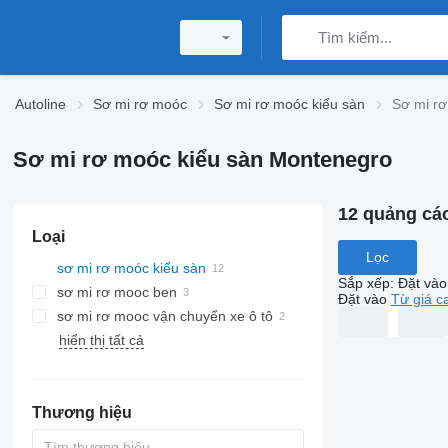
Autoline
Sơ mi rơ moóc
Sơ mi rơ moóc kiểu sàn
Sơ mi r
Sơ mi rơ moóc kiểu sàn Montenegro
12 quảng cá
Loại
Lọc
sơ mi rơ moóc kiểu sàn
Sắp xếp
:
Đặt vào
sơ mi rơ mooc ben
Đặt vào
Từ giá c
sơ mi rơ mooc vận chuyển xe ô tô
hiển thị tất cả
Thương hiệu