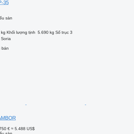
P-35
ểu sàn
 kg
Khối lượng tịnh
5.690 kg
Số trục
3
 Soria
i bán
TAMBOR
750 €
≈ 5.488 US$
ểu sàn