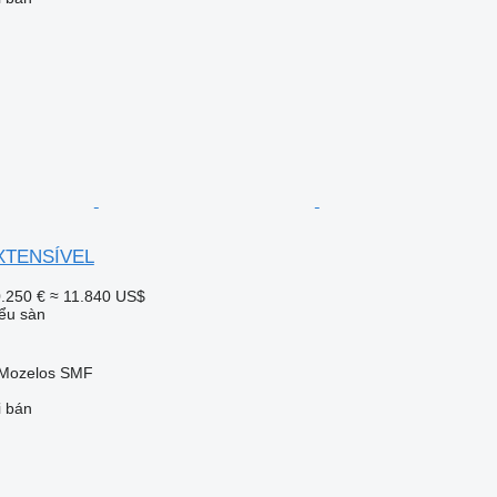
EXTENSÍVEL
.250 €
≈ 11.840 US$
ểu sàn
 Mozelos SMF
i bán