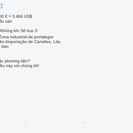
9T
00 €
≈ 3.466 US$
ểu sàn
/không khí
Số trục
3
ona industrial de portalegre
cks-Importação de Camiões, Lda
i bán
c phương tiện?
ều này với chúng tôi!