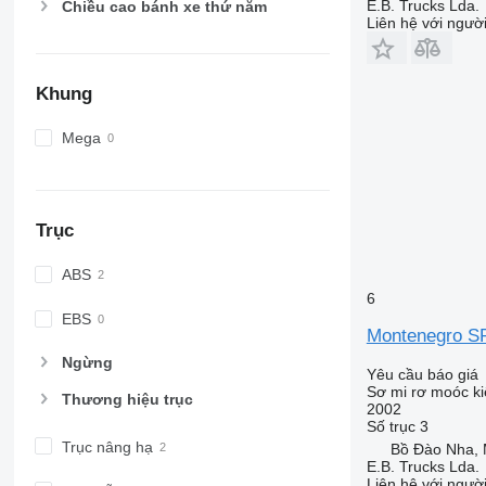
E.B. Trucks Lda.
Chiều cao bánh xe thứ năm
Liên hệ với ngườ
Khung
Mega
Trục
ABS
6
EBS
Montenegro S
Ngừng
Yêu cầu báo giá
Sơ mi rơ moóc ki
Thương hiệu trục
2002
Số trục
3
Trục nâng hạ
Bồ Đào Nha,
E.B. Trucks Lda.
Liên hệ với ngườ