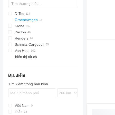
D-Tec
2 series
ADR
CCS
Groenewegen
3 series
BPO
CT
EF
ADR
SDS
T-series
Krone
4 series
FT
Sliding
OPL
SB
Pacton
5 series
Stack
OPP
SD
SC
S 24
0-2
G-series
SL
S-series
Renders
SDC
XS
SW
0-3
ET3
Schmitz Cargobull
O-3
T-series
Euro
Kaiser
Van Hool
TXC
ROC
S-series
SPA
CS
SP
hiển thị tất cả
SCB
A-series
LPRS
NS
38
SCF
ADR
SCS
EX
Địa điểm
SGF
Tìm kiếm trong bán kính
Việt Nam
khác