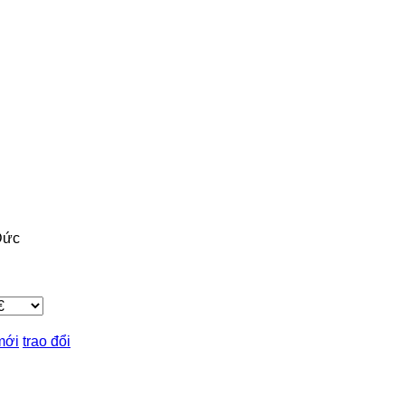
Đức
mới
trao đổi