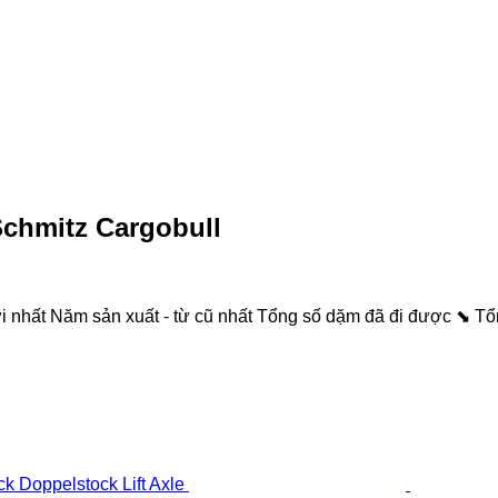
chmitz Cargobull
i nhất
Năm sản xuất - từ cũ nhất
Tổng số dặm đã đi được ⬊
Tổ