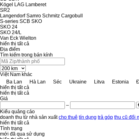
Kögel
LAG
Lamberet
SR2
Langendorf
Samro
Schmitz Cargobull
S-series
SCB
SKO
SKO 24
SKO 24/L
Van Eck
Wielton
hiển thị tất cả
Địa điểm
Tìm kiếm trong bán kính
Việt Nam
khác
Ba Lan
Hà Lan
Séc
Ukraine
Litva
Estonia
hiển thị tất cả
hiển thị tất cả
Giá
–
Kiểu quảng cáo
doanh thu
từ nhà sản xuất
cho thuê
tín dụng
trả góp
thu cũ đổi 
hiển thị tất cả
Tình trạng
mới
đã qua sử dụng