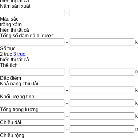
hiển thị tất cả
Năm sản xuất
–
Màu sắc
trắng
xám
hiển thị tất cả
Tổng số dặm đã đi được
–
Số trục
2 trục
3 trục
hiển thị tất cả
Thể tích
–
m
Đặc điểm
Khả năng chịu tải
–
k
Khối lượng tịnh
–
k
Tổng trọng lượng
–
k
Chiều dài
–
Chiều rộng