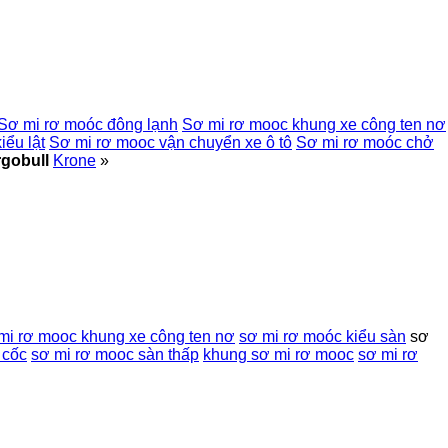
Sơ mi rơ moóc đông lạnh
Sơ mi rơ mooc khung xe công ten nơ
iểu lật
Sơ mi rơ mooc vận chuyển xe ô tô
Sơ mi rơ moóc chở
gobull
Krone
»
mi rơ mooc khung xe công ten nơ
sơ mi rơ moóc kiểu sàn
sơ
 cốc
sơ mi rơ mooc sàn thấp
khung sơ mi rơ mooc
sơ mi rơ