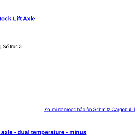
ock Lift Axle
g
Số trục
3
sơ mi rơ mooc bảo ôn Schmitz Cargobull N/
t axle - dual temperature - minus