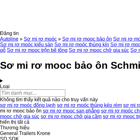
Đăng tin
Autoline
»
Sơ mi rơ moóc
»
Sơ mi rơ mooc bảo ôn
Sơ mi rơ mo
Sơ mi rơ moóc kiểu sàn
Sơ mi rơ moóc thùng kín
Sơ mi rơ mo
gỗ
Sơ mi rơ mooc trộn bê tông
Sơ mi rơ mooc chở gia súc
Sơ 
Sơ mi rơ mooc bảo ôn Schmi
Loại
Không tìm thấy kết quả nào cho truy vấn này
sơ mi rơ moóc đông lạnh
sơ mi rơ moóc thùng kéo rèm
sơ mi 
mi rơ mooc bảo ôn
sơ mi rơ mooc san phẳng
sơ mi rơ moóc c
mooc chở gia súc
sơ mi rơ mooc chở gia cầm
sơ mi rơ mooc tr
hiển thị tất cả
Thương hiệu
General Trailers
Krone
SD
SDK