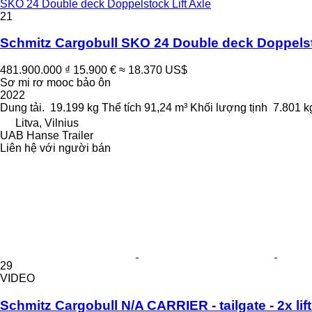
SKO 24 Double deck Doppelstock Lift Axle
21
Schmitz Cargobull SKO 24 Double deck Doppelst
481.900.000 ₫
15.900 €
≈ 18.370 US$
Sơ mi rơ mooc bảo ôn
2022
Dung tải.
19.199 kg
Thể tích
91,24 m³
Khối lượng tịnh
7.801 k
Litva, Vilnius
UAB Hanse Trailer
Liên hệ với người bán
29
VIDEO
Schmitz Cargobull N/A CARRIER - tailgate - 2x lif