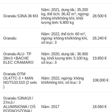
Năm: 2021, dung tải.: 35.200
kg, thể tích: 36,42 m³, ngừng:
Granalu S3NA 36 M3
28.500 €
không khí/không khí, khối
lượng tịnh: 6.800 kg
Năm: 2022, thể tích: 60 m³,
Granalu
ngừng: không khí/không khí,
26.240 €
số trục: 3
Granalu ALU- TP
Năm: 2020, dung tải.: 36.900
28m3 +BACHE
kg, khối lượng tịnh: 5.100 kg,
19.850 €
ELEC CRAMARO
số trục: 3
Granalu DTM
OL47TC-3 + MAN
Năm: 2022, ngừng: không
108.000 €
NGTS33.510 (2 sets
khí/không khí, số trục: 3
)
Granalu S3NA10 /
27m3 /
ALUMINIOWA / OŚ
Năm: 2017
18.560 €
PODNOSZONA /