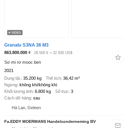
VIDEO
Granalu S3NA 36 M3
863.800.000 ₫
28.500 €
≈ 32.930 US$
Sơ mi rơ mooc ben
2021
Dung tải.
35.200 kg
Thể tích
36,42 m³
Ngừng
không khí/không khí
Khối lượng tịnh
6.800 kg
Số trục
3
Cách dỡ hàng
sau
Hà Lan, Geleen
Fa.EDDY MOERMANS Handelsonderneming BV