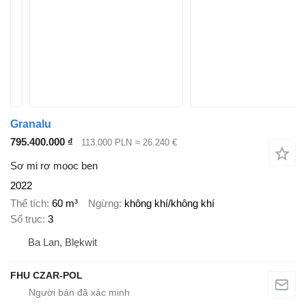
Granalu
795.400.000 ₫
113.000 PLN
≈ 26.240 €
Sơ mi rơ mooc ben
2022
Thể tích
60 m³
Ngừng
không khí/không khí
Số trục
3
Ba Lan, Blękwit
FHU CZAR-POL