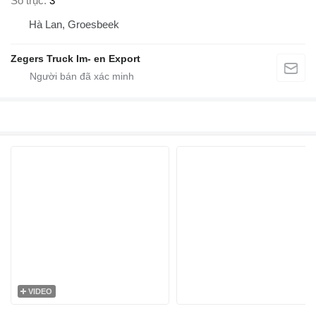
Số trục
3
Hà Lan, Groesbeek
Zegers Truck Im- en Export
VIDEO