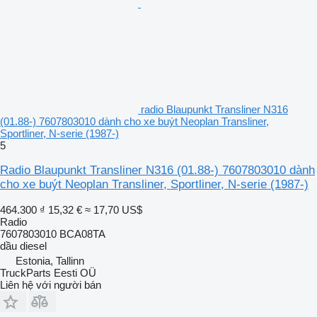
radio Blaupunkt Transliner N316
(01.88-) 7607803010 dành cho xe buýt Neoplan Transliner,
Sportliner, N-serie (1987-)
5
Radio Blaupunkt Transliner N316 (01.88-) 7607803010 dành
cho xe buýt Neoplan Transliner, Sportliner, N-serie (1987-)
464.300 ₫
15,32 €
≈ 17,70 US$
Radio
7607803010 BCA08TA
dầu diesel
Estonia, Tallinn
TruckParts Eesti OÜ
Liên hệ với người bán