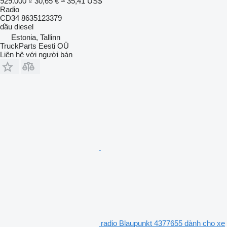
929.000 ₫
30,65 €
≈ 35,41 US$
Radio
CD34 8635123379
dầu diesel
Estonia, Tallinn
TruckParts Eesti OÜ
Liên hệ với người bán
radio Blaupunkt 4377655 dành cho xe