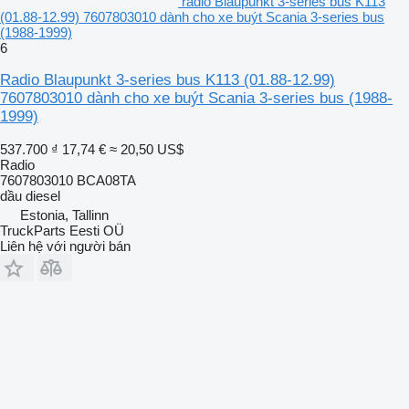
radio Blaupunkt 3-series bus K113
(01.88-12.99) 7607803010 dành cho xe buýt Scania 3-series bus
(1988-1999)
6
Radio Blaupunkt 3-series bus K113 (01.88-12.99)
7607803010 dành cho xe buýt Scania 3-series bus (1988-
1999)
537.700 ₫
17,74 €
≈ 20,50 US$
Radio
7607803010 BCA08TA
dầu diesel
Estonia, Tallinn
TruckParts Eesti OÜ
Liên hệ với người bán