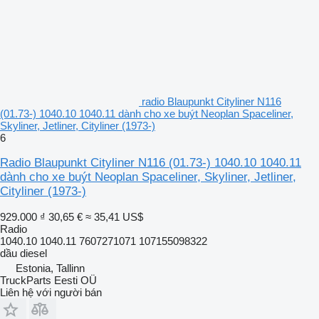
radio Blaupunkt Cityliner N116
(01.73-) 1040.10 1040.11 dành cho xe buýt Neoplan Spaceliner,
Skyliner, Jetliner, Cityliner (1973-)
6
Radio Blaupunkt Cityliner N116 (01.73-) 1040.10 1040.11
dành cho xe buýt Neoplan Spaceliner, Skyliner, Jetliner,
Cityliner (1973-)
929.000 ₫
30,65 €
≈ 35,41 US$
Radio
1040.10 1040.11 7607271071 107155098322
dầu diesel
Estonia, Tallinn
TruckParts Eesti OÜ
Liên hệ với người bán