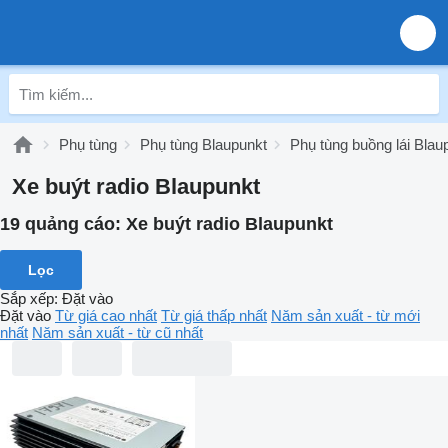
Phụ tùng
Phụ tùng Blaupunkt
Phụ tùng buồng lái Blau
Xe buýt radio Blaupunkt
19 quảng cáo:
Xe buýt radio Blaupunkt
Lọc
Sắp xếp
:
Đặt vào
Đặt vào
Từ giá cao nhất
Từ giá thấp nhất
Năm sản xuất - từ mới
nhất
Năm sản xuất - từ cũ nhất