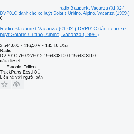
radio Blaupunkt Vacanza (01.02-)
DVP01C dành cho xe buýt Solaris Urbino, Alpino, Vacanza (1999-)
6
Radio Blaupunkt Vacanza (01.02-) DVP01C dành cho xe
buýt Solaris Urbino, Alpino, Vacanza (1999-)
3.544.000 ₫
116,90 €
≈ 135,10 US$
Radio
DVP01C 7607276012 1564308100 P1564308100
dầu diesel
Estonia, Tallinn
TruckParts Eesti OÜ
Liên hệ với người bán