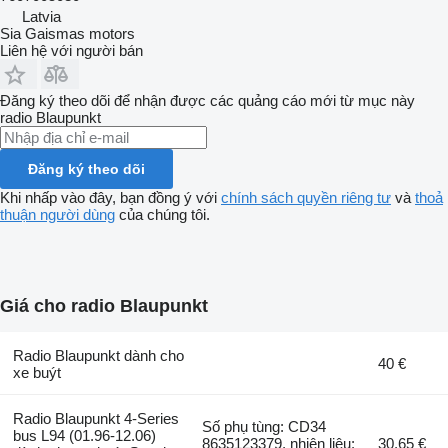
Latvia
Sia Gaismas motors
Liên hệ với người bán
Đăng ký theo dõi để nhận được các quảng cáo mới từ mục này
radio
Blaupunkt
Đăng ký theo dõi
Khi nhấp vào đây, bạn đồng ý với
chính sách quyền riêng tư
và
thoả
thuận người dùng
của chúng tôi.
Giá cho radio Blaupunkt
Radio Blaupunkt dành cho
40 €
xe buýt
Radio Blaupunkt 4-Series
Số phụ tùng: CD34
bus L94 (01.96-12.06)
8635123379, nhiên liệu:
30,65 €