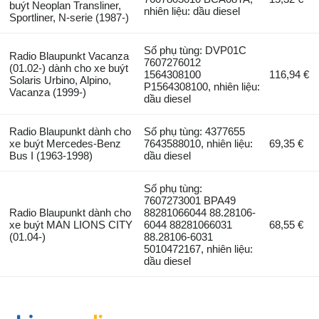
buýt Neoplan Transliner,
nhiên liệu: dầu diesel
Sportliner, N-serie (1987-)
Số phụ tùng: DVP01C
Radio Blaupunkt Vacanza
7607276012
(01.02-) dành cho xe buýt
1564308100
116,94 €
Solaris Urbino, Alpino,
P1564308100, nhiên liệu:
Vacanza (1999-)
dầu diesel
Radio Blaupunkt dành cho
Số phụ tùng: 4377655
xe buýt Mercedes-Benz
7643588010, nhiên liệu:
69,35 €
Bus I (1963-1998)
dầu diesel
Số phụ tùng:
7607273001 BPA49
Radio Blaupunkt dành cho
88281066044 88.28106-
xe buýt MAN LIONS CITY
6044 88281066031
68,55 €
(01.04-)
88.28106-6031
5010472167, nhiên liệu:
dầu diesel