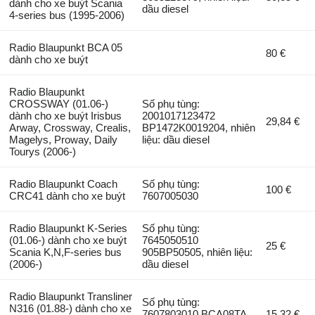
dành cho xe buýt Scania
dầu diesel
4-series bus (1995-2006)
Radio Blaupunkt BCA 05
80 €
dành cho xe buýt
Radio Blaupunkt
CROSSWAY (01.06-)
Số phụ tùng:
dành cho xe buýt Irisbus
2001017123472
29,84 €
Arway, Crossway, Crealis,
BP1472K0019204, nhiên
Magelys, Proway, Daily
liệu: dầu diesel
Tourys (2006-)
Radio Blaupunkt Coach
Số phụ tùng:
100 €
CRC41 dành cho xe buýt
7607005030
Radio Blaupunkt K-Series
Số phụ tùng:
(01.06-) dành cho xe buýt
7645050510
25 €
Scania K,N,F-series bus
905BP50505, nhiên liệu:
(2006-)
dầu diesel
Radio Blaupunkt Transliner
Số phụ tùng:
N316 (01.88-) dành cho xe
7607803010 BCA08TA,
15,32 €