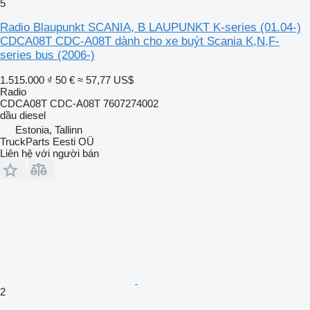
5
Radio Blaupunkt SCANIA, B LAUPUNKT K-series (01.04-)
CDCA08T CDC-A08T dành cho xe buýt Scania K,N,F-
series bus (2006-)
1.515.000 ₫
50 €
≈ 57,77 US$
Radio
CDCA08T CDC-A08T 7607274002
dầu diesel
Estonia, Tallinn
TruckParts Eesti OÜ
Liên hệ với người bán
2