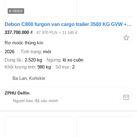
VIDEO
Debon C800 furgon van cargo trailer 3500 KG GVW + side flap and ramp
337.700.000 ₫
47.970 PLN
≈ 11.140 €
Rơ moóc thùng kín
2026
Tình trạng
mới
Dung tải.
2.520 kg
Ngừng
lò xo cuộn
Khối lượng tịnh
980 kg
Số trục
2
Ba Lan, Końskie
ZPHU Delfin