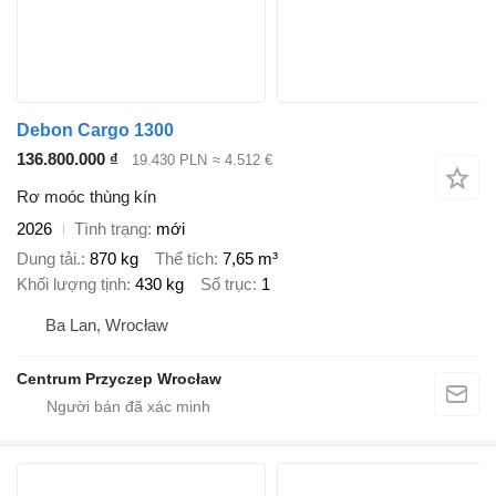
Debon Cargo 1300
136.800.000 ₫
19.430 PLN
≈ 4.512 €
Rơ moóc thùng kín
2026
Tình trạng
mới
Dung tải.
870 kg
Thể tích
7,65 m³
Khối lượng tịnh
430 kg
Số trục
1
Ba Lan, Wrocław
Centrum Przyczep Wrocław