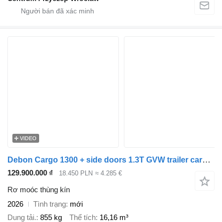
VIDEO
Debon Cargo 1300 + side doors 1.3T GVW trailer cargo van box white
129.900.000 ₫
18.450 PLN
≈ 4.285 €
Rơ moóc thùng kín
2026
Tình trạng
mới
Dung tải.
855 kg
Thể tích
16,16 m³