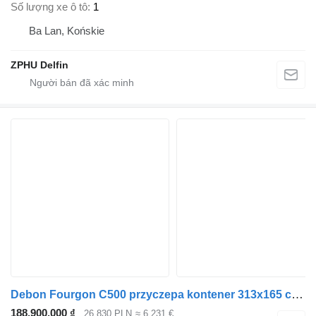
Số lượng xe ô tô
1
Ba Lan, Końskie
ZPHU Delfin
Debon Fourgon C500 przyczepa kontener 313x165 cm 2000 kg DMC Cheval
188.900.000 ₫
26.830 PLN
≈ 6.231 €