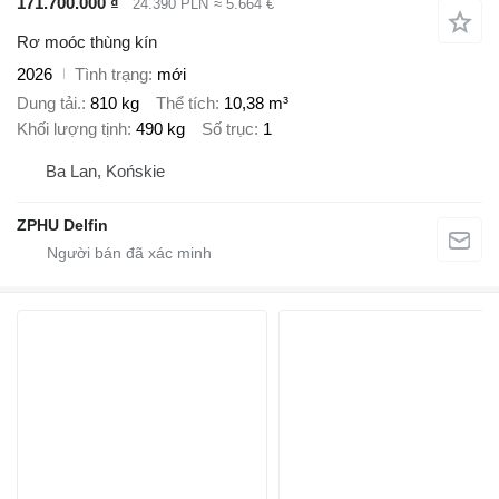
171.700.000 ₫
24.390 PLN
≈ 5.664 €
Rơ moóc thùng kín
2026
Tình trạng
mới
Dung tải.
810 kg
Thể tích
10,38 m³
Khối lượng tịnh
490 kg
Số trục
1
Ba Lan, Końskie
ZPHU Delfin