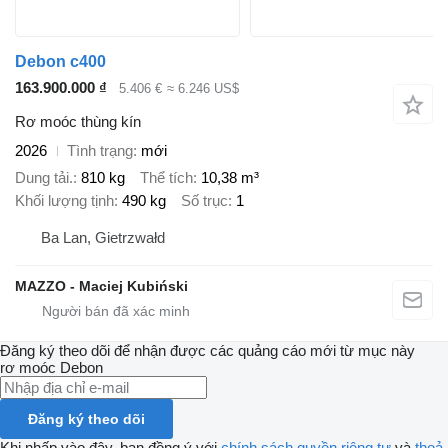
Debon c400
163.900.000 ₫
5.406 €
≈ 6.246 US$
Rơ moóc thùng kín
2026
Tình trạng
mới
Dung tải.
810 kg
Thể tích
10,38 m³
Khối lượng tịnh
490 kg
Số trục
1
Ba Lan, Gietrzwałd
MAZZO - Maciej Kubiński
Đăng ký theo dõi để nhận được các quảng cáo mới từ mục này
rơ moóc
Debon
Đăng ký theo dõi
Khi nhấp vào đây, bạn đồng ý với
chính sách quyền riêng tư
và
thoả