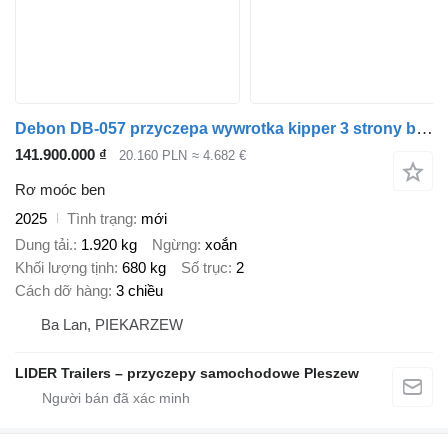
Debon DB-057 przyczepa wywrotka kipper 3 strony burty alu pompa DMC 26
141.900.000 ₫
20.160 PLN
≈ 4.682 €
Rơ moóc ben
2025
Tình trạng
mới
Dung tải.
1.920 kg
Ngừng
xoắn
Khối lượng tịnh
680 kg
Số trục
2
Cách dỡ hàng
3 chiều
Ba Lan, PIEKARZEW
LIDER Trailers – przyczepy samochodowe Pleszew