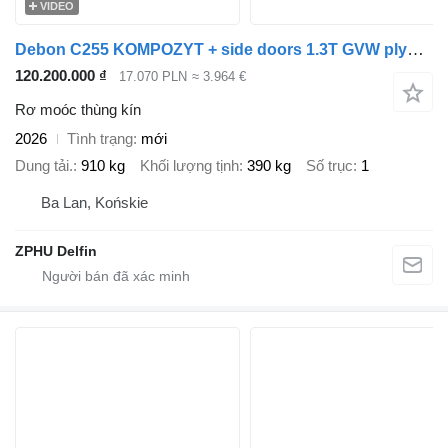
VIDEO
Debon C255 KOMPOZYT + side doors 1.3T GVW plywood trailer cargo van Ch
120.200.000 ₫
17.070 PLN
≈ 3.964 €
Rơ moóc thùng kín
2026
Tình trạng
mới
Dung tải.
910 kg
Khối lượng tịnh
390 kg
Số trục
1
Ba Lan, Końskie
ZPHU Delfin