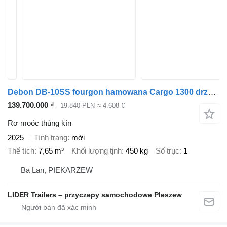
Debon DB-10SS fourgon hamowana Cargo 1300 drzwi 1300kg
139.700.000 ₫
19.840 PLN
≈ 4.608 €
Rơ moóc thùng kín
2025
Tình trạng
mới
Thể tích
7,65 m³
Khối lượng tịnh
450 kg
Số trục
1
Ba Lan, PIEKARZEW
LIDER Trailers – przyczepy samochodowe Pleszew