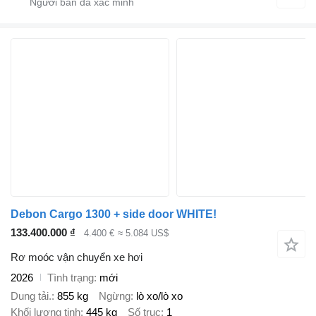
Debon Cargo 1300 + side door WHITE!
133.400.000 ₫
4.400 €
≈ 5.084 US$
Rơ moóc vận chuyển xe hơi
2026
Tình trạng
mới
Dung tải.
855 kg
Ngừng
lò xo/lò xo
Khối lượng tịnh
445 kg
Số trục
1