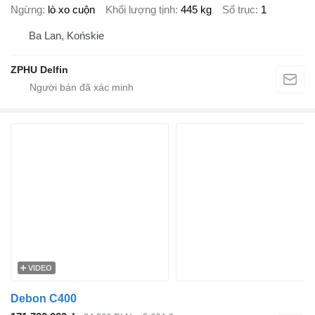
Ngừng
lò xo cuộn
Khối lượng tịnh
445 kg
Số trục
1
Ba Lan, Końskie
ZPHU Delfin
VIDEO
Debon C400