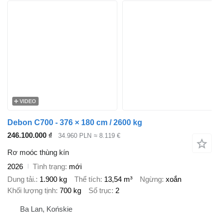
VIDEO
Debon C700 - 376 × 180 cm / 2600 kg
246.100.000 ₫
34.960 PLN
≈ 8.119 €
Rơ moóc thùng kín
2026
Tình trạng
mới
Dung tải.
1.900 kg
Thể tích
13,54 m³
Ngừng
xoắn
Khối lượng tịnh
700 kg
Số trục
2
Ba Lan, Końskie