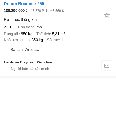
Debon Roadster 255
108.200.000 ₫
15.370 PLN
≈ 3.569 €
Rơ moóc thùng kín
2026
Tình trạng
mới
Dung tải.
950 kg
Thể tích
5,31 m³
Khối lượng tịnh
350 kg
Số trục
1
Ba Lan, Wrocław
Centrum Przyczep Wrocław