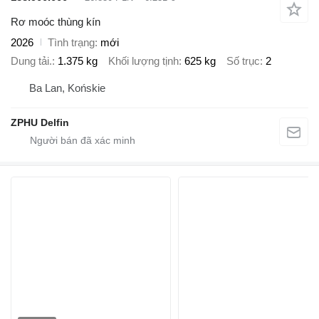
Rơ moóc thùng kín
2026
Tình trạng
mới
Dung tải.
1.375 kg
Khối lượng tịnh
625 kg
Số trục
2
Ba Lan, Końskie
ZPHU Delfin