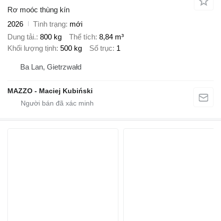
Rơ moóc thùng kín
2026
Tình trạng
mới
Dung tải.
800 kg
Thể tích
8,84 m³
Khối lượng tịnh
500 kg
Số trục
1
Ba Lan, Gietrzwałd
MAZZO - Maciej Kubiński