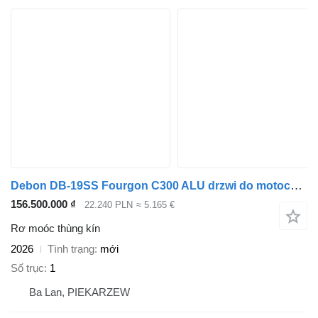
Debon DB-19SS Fourgon C300 ALU drzwi do motocykli 1300kg
156.500.000 ₫
22.240 PLN
≈ 5.165 €
Rơ moóc thùng kín
2026
Tình trạng
mới
Số trục
1
Ba Lan, PIEKARZEW