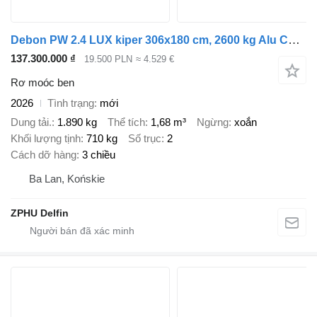
Debon PW 2.4 LUX kiper 306x180 cm, 2600 kg Alu Cheval Liberte
137.300.000 ₫
19.500 PLN
≈ 4.529 €
Rơ moóc ben
2026
Tình trạng
mới
Dung tải.
1.890 kg
Thể tích
1,68 m³
Ngừng
xoắn
Khối lượng tịnh
710 kg
Số trục
2
Cách dỡ hàng
3 chiều
Ba Lan, Końskie
ZPHU Delfin