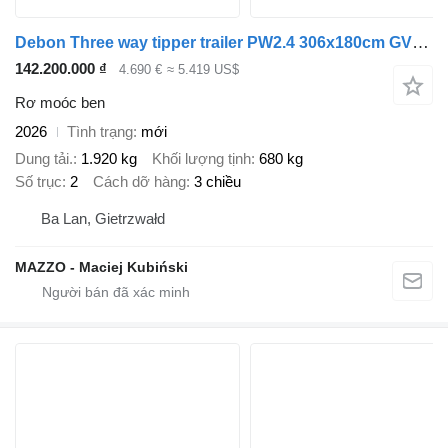
Debon Three way tipper trailer PW2.4 306x180cm GVW 2600kg
142.200.000 ₫
4.690 €
≈ 5.419 US$
Rơ moóc ben
2026
Tình trạng
mới
Dung tải.
1.920 kg
Khối lượng tịnh
680 kg
Số trục
2
Cách dỡ hàng
3 chiều
Ba Lan, Gietrzwałd
MAZZO - Maciej Kubiński