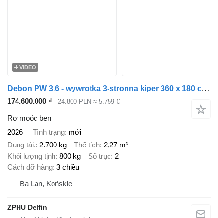
VIDEO
Debon PW 3.6 - wywrotka 3-stronna kiper 360 x 180 cm / 3500kg
174.600.000 ₫
24.800 PLN
≈ 5.759 €
Rơ moóc ben
2026
Tình trạng
mới
Dung tải.
2.700 kg
Thể tích
2,27 m³
Khối lượng tịnh
800 kg
Số trục
2
Cách dỡ hàng
3 chiều
Ba Lan, Końskie
ZPHU Delfin