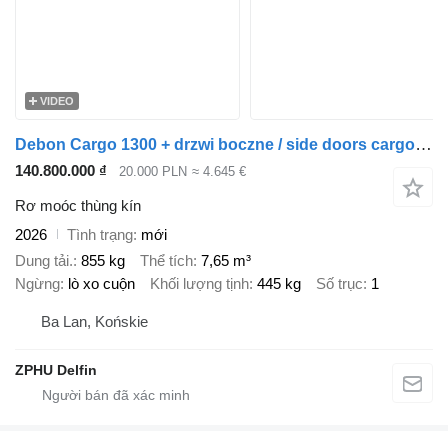
VIDEO
Debon Cargo 1300 + drzwi boczne / side doors cargo van box Cheval
140.800.000 ₫
20.000 PLN
≈ 4.645 €
Rơ moóc thùng kín
2026
Tình trạng
mới
Dung tải.
855 kg
Thể tích
7,65 m³
Ngừng
lò xo cuộn
Khối lượng tịnh
445 kg
Số trục
1
Ba Lan, Końskie
ZPHU Delfin