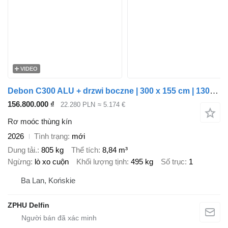
VIDEO
Debon C300 ALU + drzwi boczne | 300 x 155 cm | 1300 kg
156.800.000 ₫
22.280 PLN
≈ 5.174 €
Rơ moóc thùng kín
2026
Tình trạng
mới
Dung tải.
805 kg
Thể tích
8,84 m³
Ngừng
lò xo cuộn
Khối lượng tịnh
495 kg
Số trục
1
Ba Lan, Końskie
ZPHU Delfin