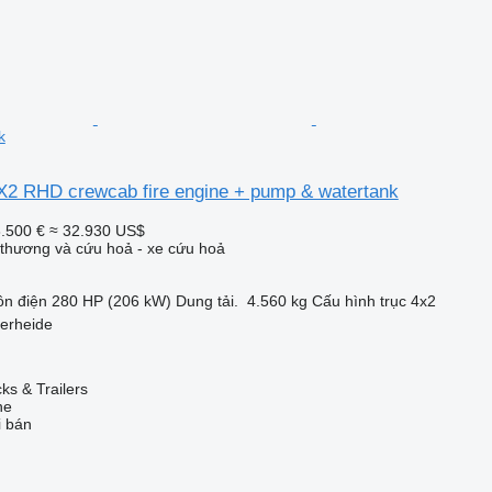
k
X2 RHD crewcab fire engine + pump & watertank
.500 €
≈ 32.930 US$
thương và cứu hoả - xe cứu hoả
n điện
280 HP (206 kW)
Dung tải.
4.560 kg
Cấu hình trục
4x2
erheide
s & Trailers
ne
i bán