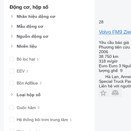
Động cơ, hộp số
Nhãn hiệu động cơ
28
Mẫu động cơ
Volvo FM9 Zie
Nguồn động cơ
Yêu cầu báo giá
Nhiên liệu
Phương tiện cứu 
2006
38.750 km
Bộ lọc hạt
318 m/giờ
Euro
Euro 3
Nguồ
lượng ghế
9
EEV
Hà Lan, Anne
Special Truck Pa
Bồn AdBlue
Liên hệ với ngườ
Loại hộp số
Guốc hãm
Hệ thống bôi trơn trung tâm