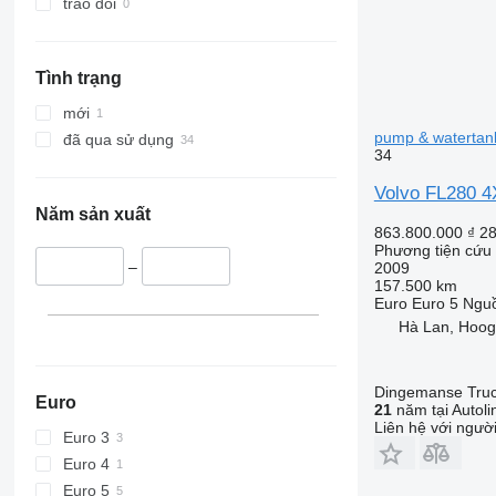
trao đổi
Tình trạng
mới
pump & watertan
đã qua sử dụng
34
Volvo FL280 4
Năm sản xuất
863.800.000 ₫
28
Phương tiện cứu 
–
2009
157.500 km
Euro
Euro 5
Nguồ
Hà Lan, Hoog
Dingemanse Truck
Euro
21
năm tại Autoli
Liên hệ với ngườ
Euro 3
Euro 4
Euro 5