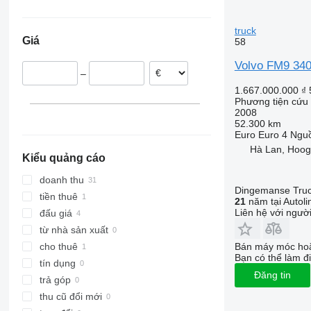
Hà Lan
Vương quốc Anh
truck
Giá
58
Ba Lan
Na Uy
Volvo FM9 340
–
Séc
1.667.000.000 ₫
Bồ Đào Nha
Phương tiện cứu 
Đức
2008
52.300 km
Thụy Điển
Euro
Euro 4
Nguồ
hiển thị tất cả
Hà Lan, Hoog
Kiểu quảng cáo
doanh thu
Dingemanse Truck
tiền thuê
21
năm tại Autoli
Liên hệ với ngườ
đấu giá
từ nhà sản xuất
Bán máy móc hoặ
cho thuê
Bạn có thể làm đi
tín dụng
Đăng tin
trả góp
thu cũ đổi mới