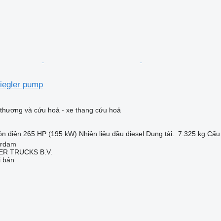
ziegler pump
thương và cứu hoả - xe thang cứu hoả
n điện
265 HP (195 kW)
Nhiên liệu
dầu diesel
Dung tải.
7.325 kg
Cấu 
erdam
R TRUCKS B.V.
i bán