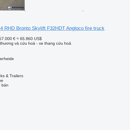
4 RHD Bronto Skylift F32HDT Angloco fire truck
57.000 €
≈ 65.860 US$
thương và cứu hoả - xe thang cứu hoả
erheide
s & Trailers
ne
i bán