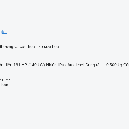
gler
thương và cứu hoả - xe cứu hoả
n điện
191 HP (140 kW)
Nhiên liệu
dầu diesel
Dung tải.
10.500 kg
Cấu
n
rts BV
i bán