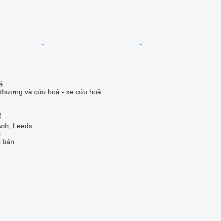
á
thương và cứu hoả - xe cứu hoả
2
nh, Leeds
B
i bán