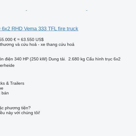
 6x2 RHD Vema 333 TFL fire truck
55.000 €
≈ 63.550 US$
thương và cứu hoả - xe thang cứu hoả
n điện
340 HP (250 kW)
Dung tải.
2.680 kg
Cấu hình trục
6x2
erheide
s & Trailers
ne
i bán
c phương tiện?
ều này với chúng tôi!