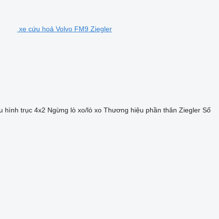
xe cứu hoả Volvo FM9 Ziegler
 hình trục
4x2
Ngừng
lò xo/lò xo
Thương hiệu phần thân
Ziegler
Số