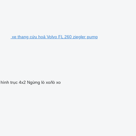
xe thang cứu hoả Volvo FL 260 ziegler pump
hình trục
4x2
Ngừng
lò xo/lò xo