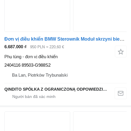
Đơn vị điều khiển BMW Sterownik Moduł skrzyni biegów automatycznej 2404116 dành cho ô tô
6.687.000 ₫
950 PLN
≈ 220,60 €
Phụ tùng - đơn vị điều khiển
2404116 89503-G988S2
Ba Lan, Piotrków Trybunalski
QINDITO SPÓŁKA Z OGRANICZONĄ ODPOWIEDZIALNOŚCIĄ