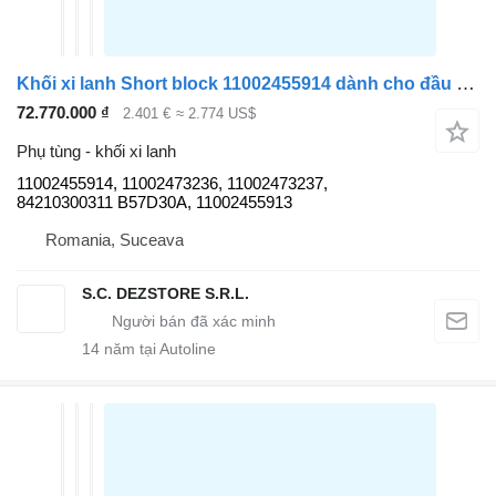
Khối xi lanh Short block 11002455914 dành cho đầu kéo BMW X5
72.770.000 ₫
2.401 €
≈ 2.774 US$
Phụ tùng - khối xi lanh
11002455914, 11002473236, 11002473237,
84210300311 B57D30A, 11002455913
Romania, Suceava
S.C. DEZSTORE S.R.L.
14
năm tại Autoline