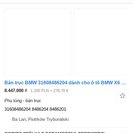
Bán trục BMW 31608486204 dành cho ô tô BMW X6 G06 X5 G05
8.447.000 ₫
1.200 PLN
≈ 278,70 €
Phụ tùng - bán trục
31608486204 8486204 8486201
Ba Lan, Piotrków Trybunalski