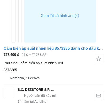
Cảm biến áp suất nhiên liệu 8573385 dành cho đầu kéo BMW X3
727.400 ₫
24 €
≈ 27,73 US$
Phụ tùng - cảm biến áp suất nhiên liệu
8573385
Romania, Suceava
S.C. DEZSTORE S.R.L.
14
năm tại Autoline