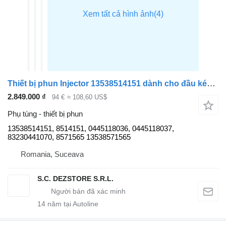
Thiết bị phun Injector 13538514151 dành cho đầu kéo BMW X3
2.849.000 ₫
94 €
≈ 108,60 US$
Phụ tùng - thiết bị phun
13538514151, 8514151, 0445118036, 0445118037,
83230441070, 8571565 13538571565
Romania, Suceava
S.C. DEZSTORE S.R.L.
14
năm tại Autoline