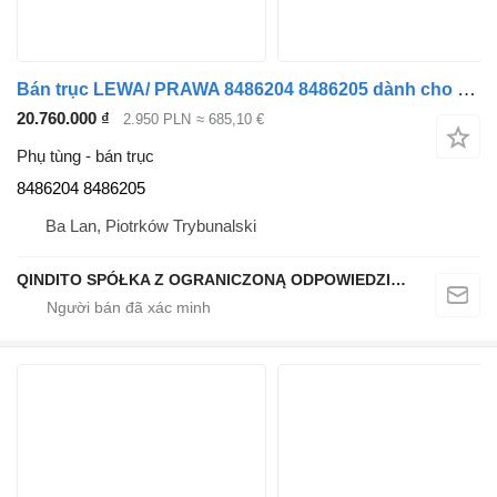
Bán trục LEWA/ PRAWA 8486204 8486205 dành cho ô tô BMW X6 G06 ,X5 G05,X7 G07
20.760.000 ₫
2.950 PLN
≈ 685,10 €
Phụ tùng - bán trục
8486204 8486205
Ba Lan, Piotrków Trybunalski
QINDITO SPÓŁKA Z OGRANICZONĄ ODPOWIEDZIALNOŚCIĄ