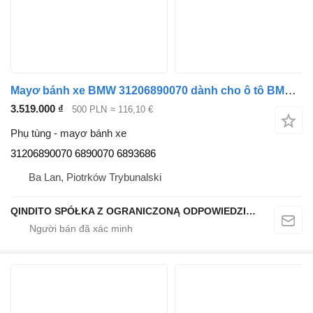
Mayơ bánh xe BMW 31206890070 dành cho ô tô BMW X6 G06 X5 G05
3.519.000 ₫
500 PLN
≈ 116,10 €
Phụ tùng - mayơ bánh xe
31206890070 6890070 6893686
Ba Lan, Piotrków Trybunalski
QINDITO SPÓŁKA Z OGRANICZONĄ ODPOWIEDZIALNOŚCIĄ