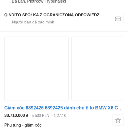
Ba Lan, Piotrków Trybunalski
QINDITO SPÓŁKA Z OGRANICZONĄ ODPOWIEDZIALNOŚCIĄ
Giảm xóc 6892426 6892425 dành cho ô tô BMW X6 G06 X5 G05
38.710.000 ₫
5.500 PLN
≈ 1.277 €
Phụ tùng - giảm xóc