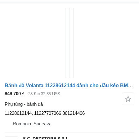
Bánh đà Volanta 11228612144 dành cho đầu kéo BMW X3
848.700 ₫
28 €
≈ 32,35 US$
Phụ tùng - bánh đà
11228612144, 11227797966 861214406
Romania, Suceava
S.C. DEZSTORE S.R.L.