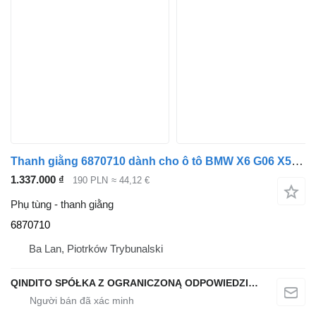
Thanh giằng 6870710 dành cho ô tô BMW X6 G06 X5 G05
1.337.000 ₫
190 PLN
≈ 44,12 €
Phụ tùng - thanh giằng
6870710
Ba Lan, Piotrków Trybunalski
QINDITO SPÓŁKA Z OGRANICZONĄ ODPOWIEDZIALNOŚCIĄ