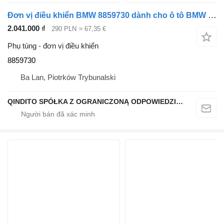
Đơn vị điều khiển BMW 8859730 dành cho ô tô BMW X6 G06 X5 G05
2.041.000 ₫
290 PLN
≈ 67,35 €
Phụ tùng - đơn vị điều khiển
8859730
Ba Lan, Piotrków Trybunalski
QINDITO SPÓŁKA Z OGRANICZONĄ ODPOWIEDZIALNOŚCIĄ