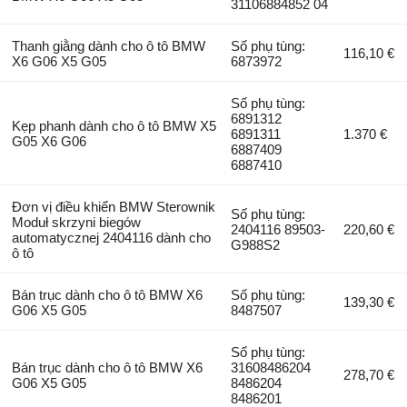
31106884852 04
Thanh giằng dành cho ô tô BMW
Số phụ tùng:
116,10 €
X6 G06 X5 G05
6873972
Số phụ tùng:
6891312
Kẹp phanh dành cho ô tô BMW X5
6891311
1.370 €
G05 X6 G06
6887409
6887410
Đơn vị điều khiển BMW Sterownik
Số phụ tùng:
Moduł skrzyni biegów
2404116 89503-
220,60 €
automatycznej 2404116 dành cho
G988S2
ô tô
Bán trục dành cho ô tô BMW X6
Số phụ tùng:
139,30 €
G06 X5 G05
8487507
Số phụ tùng:
Bán trục dành cho ô tô BMW X6
31608486204
278,70 €
G06 X5 G05
8486204
8486201