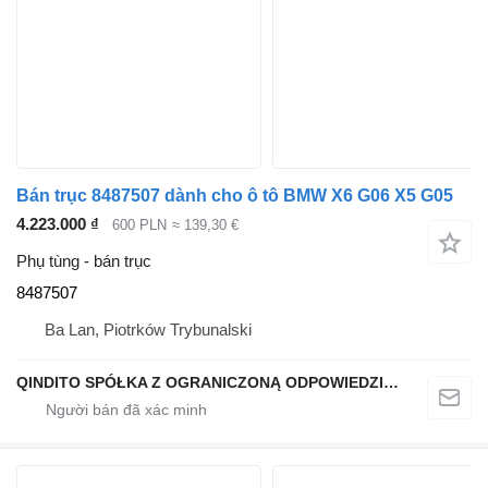
Bán trục 8487507 dành cho ô tô BMW X6 G06 X5 G05
4.223.000 ₫
600 PLN
≈ 139,30 €
Phụ tùng - bán trục
8487507
Ba Lan, Piotrków Trybunalski
QINDITO SPÓŁKA Z OGRANICZONĄ ODPOWIEDZIALNOŚCIĄ