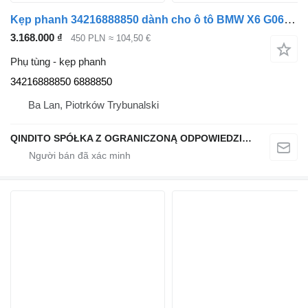
Kẹp phanh 34216888850 dành cho ô tô BMW X6 G06 X5 G05
3.168.000 ₫
450 PLN
≈ 104,50 €
Phụ tùng - kẹp phanh
34216888850 6888850
Ba Lan, Piotrków Trybunalski
QINDITO SPÓŁKA Z OGRANICZONĄ ODPOWIEDZIALNOŚCIĄ