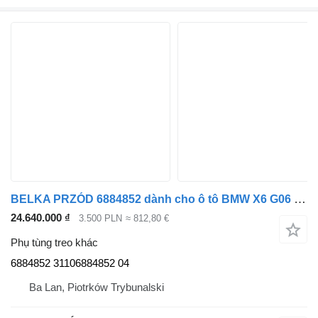
BELKA PRZÓD 6884852 dành cho ô tô BMW X6 G06 X5 G05
24.640.000 ₫
3.500 PLN
≈ 812,80 €
Phụ tùng treo khác
6884852 31106884852 04
Ba Lan, Piotrków Trybunalski