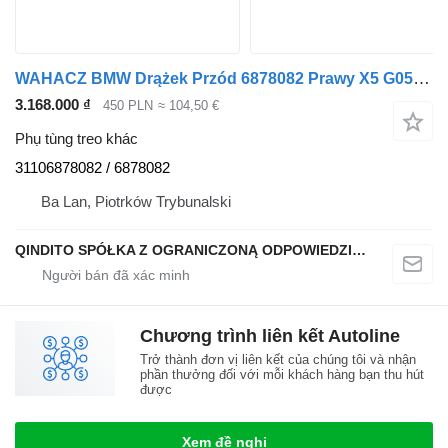
WAHACZ BMW Drążek Przód 6878082 Prawy X5 G05 X6 G06 X6 G07 6878082 31106878082 dành cho ô tô BMW X6 G06 X5 G05
3.168.000 ₫
450 PLN
≈ 104,50 €
Phụ tùng treo khác
31106878082 / 6878082
Ba Lan, Piotrków Trybunalski
QINDITO SPÓŁKA Z OGRANICZONĄ ODPOWIEDZIALNOŚCIĄ
Chương trình liên kết Autoline
Trở thành đơn vị liên kết của chúng tôi và nhận
phần thưởng đối với mỗi khách hàng bạn thu hút
được
Xem đề nghị