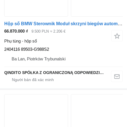
Hộp số BMW Sterownik Moduł skrzyni biegów automatycznej 2404116 dành cho ô tô
66.870.000 ₫
9.500 PLN
≈ 2.206 €
Phụ tùng - hộp số
2404116 89503-G988S2
Ba Lan, Piotrków Trybunalski
QINDITO SPÓŁKA Z OGRANICZONĄ ODPOWIEDZIALNOŚCIĄ