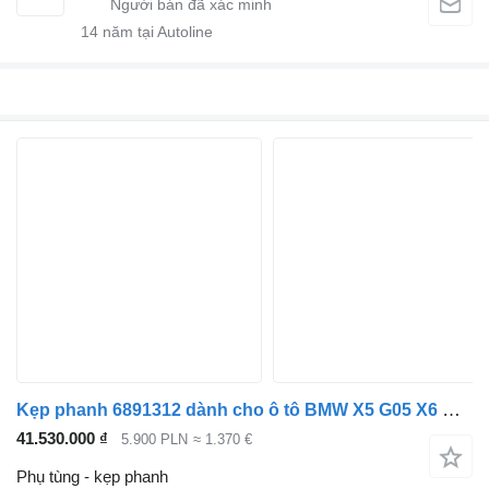
14
năm tại Autoline
Kẹp phanh 6891312 dành cho ô tô BMW X5 G05 X6 G06
41.530.000 ₫
5.900 PLN
≈ 1.370 €
Phụ tùng - kẹp phanh