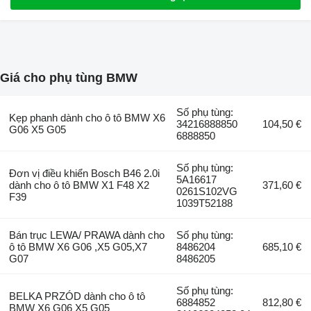
Giá cho phụ tùng BMW
Số phụ tùng:
Kẹp phanh dành cho ô tô BMW X6
34216888850
104,50 €
G06 X5 G05
6888850
Số phụ tùng:
Đơn vị điều khiển Bosch B46 2.0i
5A16617
dành cho ô tô BMW X1 F48 X2
371,60 €
0261S102VG
F39
1039T52188
Bán trục LEWA/ PRAWA dành cho
Số phụ tùng:
ô tô BMW X6 G06 ,X5 G05,X7
8486204
685,10 €
G07
8486205
Số phụ tùng:
BELKA PRZÓD dành cho ô tô
6884852
812,80 €
BMW X6 G06 X5 G05