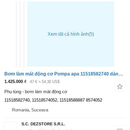
Bơm làm mát động cơ Pompa apa 11518582740 dành cho đầu kéo BMW X3
1.425.000 ₫
47 €
≈ 54,30 US$
Phụ tùng - bơm làm mát động cơ
11518582740, 11518574052, 11518588887 8574052
Romania, Suceava
S.C. DEZSTORE S.R.L.