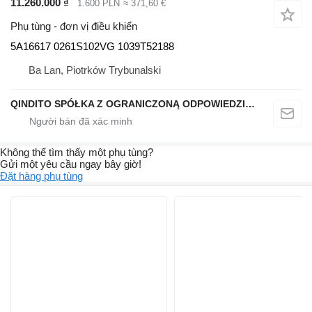
11.260.000 ₫
1.600 PLN
≈ 371,60 €
Phụ tùng - đơn vị điều khiển
5A16617 0261S102VG 1039T52188
Ba Lan, Piotrków Trybunalski
QINDITO SPÓŁKA Z OGRANICZONĄ ODPOWIEDZIALNOŚCIĄ
Không thể tìm thấy một phụ tùng?
Gửi một yêu cầu ngay bây giờ!
Đặt hàng phụ tùng