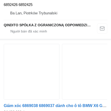
6892426 6892425
Ba Lan, Piotrków Trybunalski
QINDITO SPÓŁKA Z OGRANICZONĄ ODPOWIEDZIALNOŚCIĄ
Giảm xóc 6869038 6869037 dành cho ô tô BMW X6 G06 X5 G05