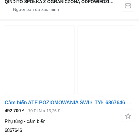
QINDITO SPÓŁKA Z OGRANICZONĄ ODPOWIEDZIALNOŚCIĄ
Cảm biến ATE POZIOMOWANIA ŚWI Ł TYŁ 6867646 dành cho ô tô BMW X6 G06 X5 G05
492.700 ₫
70 PLN
≈ 16,26 €
Phụ tùng - cảm biến
6867646