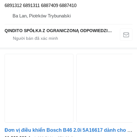
6891312 6891311 6887409 6887410
Ba Lan, Piotrków Trybunalski
QINDITO SPÓŁKA Z OGRANICZONĄ ODPOWIEDZIALNOŚCIĄ
Đơn vị điều khiển Bosch B46 2.0i 5A16617 dành cho ô tô BMW X1 F48 X2 F39