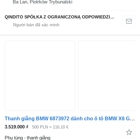
Ba Lan, Piotrków Trybunalski
QINDITO SPÓŁKA Z OGRANICZONĄ ODPOWIEDZIALNOŚCIĄ
Thanh giằng BMW 6873972 dành cho ô tô BMW X6 G06 X5 G05
3.519.000 ₫
500 PLN
≈ 116,10 €
Phụ tùng - thanh giằng