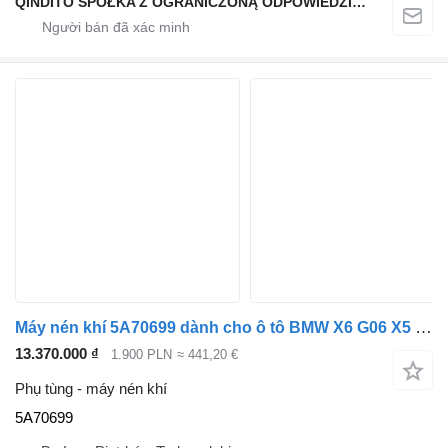
QINDITO SPÓŁKA Z OGRANICZONĄ ODPOWIEDZIALNOŚCIĄ
Máy nén khí 5A70699 dành cho ô tô BMW X6 G06 X5 G05
13.370.000 ₫
1.900 PLN
≈ 441,20 €
Phụ tùng - máy nén khí
5A70699