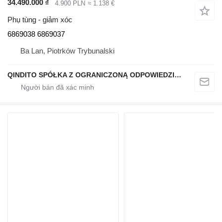
34.490.000 ₫
4.900 PLN
≈ 1.138 €
Phụ tùng - giảm xóc
6869038 6869037
Ba Lan, Piotrków Trybunalski
QINDITO SPÓŁKA Z OGRANICZONĄ ODPOWIEDZIALNOŚCIĄ