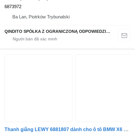
6873972
Ba Lan, Piotrków Trybunalski
QINDITO SPÓŁKA Z OGRANICZONĄ ODPOWIEDZIALNOŚCIĄ
Thanh giằng LEWY 6881807 dành cho ô tô BMW X6 G06 X5 G05