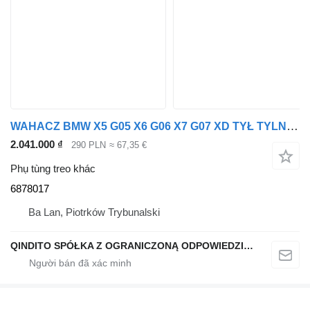
WAHACZ BMW X5 G05 X6 G06 X7 G07 XD TYŁ TYLNI LEWY 6878017 dành cho ô tô BMW X6 G06 X6 XG05
2.041.000 ₫
290 PLN
≈ 67,35 €
Phụ tùng treo khác
6878017
Ba Lan, Piotrków Trybunalski
QINDITO SPÓŁKA Z OGRANICZONĄ ODPOWIEDZIALNOŚCIĄ