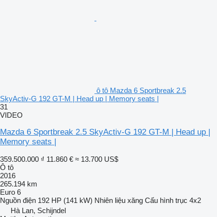
ô tô Mazda 6 Sportbreak 2.5
SkyActiv-G 192 GT-M | Head up | Memory seats |
31
VIDEO
Mazda 6 Sportbreak 2.5 SkyActiv-G 192 GT-M | Head up |
Memory seats |
359.500.000 ₫
11.860 €
≈ 13.700 US$
Ô tô
2016
265.194 km
Euro 6
Nguồn điện
192 HP (141 kW)
Nhiên liệu
xăng
Cấu hình trục
4x2
Hà Lan, Schijndel