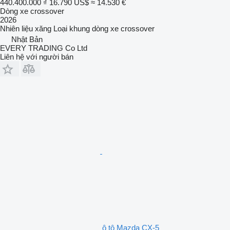
440.400.000 ₫
16.790 US$
≈ 14.530 €
Dòng xe crossover
2026
Nhiên liệu
xăng
Loại khung
dòng xe crossover
Nhật Bản
EVERY TRADING Co Ltd
Liên hệ với người bán
ô tô Mazda CX-5