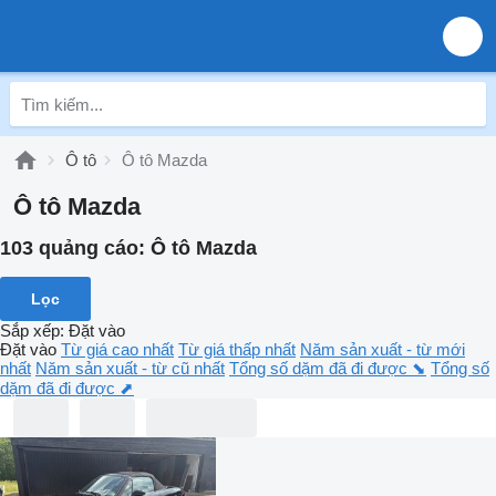
Ô tô
Ô tô Mazda
Ô tô Mazda
103 quảng cáo:
Ô tô Mazda
Lọc
Sắp xếp
:
Đặt vào
Đặt vào
Từ giá cao nhất
Từ giá thấp nhất
Năm sản xuất - từ mới
nhất
Năm sản xuất - từ cũ nhất
Tổng số dặm đã đi được ⬊
Tổng số
dặm đã đi được ⬈