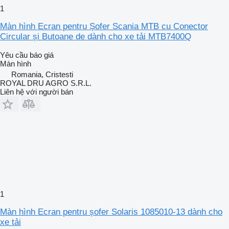
1
Màn hình Ecran pentru Șofer Scania MTB cu Conector
Circular și Butoane de dành cho xe tải MTB7400Q
Yêu cầu báo giá
Màn hình
Romania, Cristesti
ROYAL DRU AGRO S.R.L.
Liên hệ với người bán
1
Màn hình Ecran pentru șofer Solaris 1085010-13 dành cho
xe tải