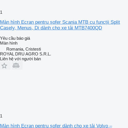
1
Màn hình Ecran pentru șofer Scania MTB cu funcții Split
Casely, Menus, Di dành cho xe tải MTB7400QD
Yêu cầu báo giá
Màn hình
Romania, Cristesti
ROYAL DRU AGRO S.R.L.
Liên hệ với người bán
1
Màn hình Ecran pentru șofer dành cho xe tải Volvo –