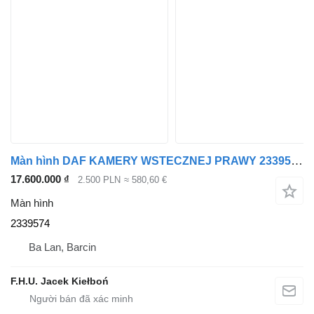
Màn hình DAF KAMERY WSTECZNEJ PRAWY 2339574 dành cho đầu kéo DAF XG
17.600.000 ₫
2.500 PLN
≈ 580,60 €
Màn hình
2339574
Ba Lan, Barcin
F.H.U. Jacek Kiełboń