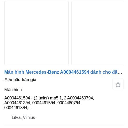
Màn hình Mercedes-Benz A0004461594 dành cho đầu kéo Mercedes-Benz MP5
Yêu cầu báo giá
Màn hình
A0004461594 - (2 units) mp5 1, 2 A0004460794,
A0004461394, 0004461594, 0004460794,
0004461394,...
Litva, Vilnius