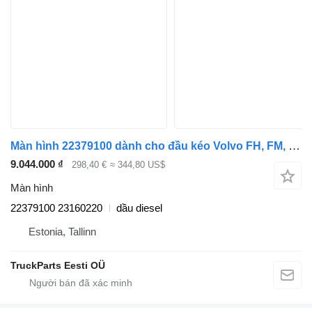
Màn hình 22379100 dành cho đầu kéo Volvo FH, FM, FMX-4 series
9.044.000 ₫
298,40 €
≈ 344,80 US$
Màn hình
22379100 23160220
dầu diesel
Estonia, Tallinn
TruckParts Eesti OÜ