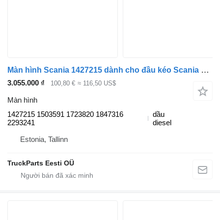
Màn hình Scania 1427215 dành cho đầu kéo Scania P,G,R,T-series (2004-2017)
3.055.000 ₫
100,80 €
≈ 116,50 US$
Màn hình
1427215 1503591 1723820 1847316
dầu
2293241
diesel
Estonia, Tallinn
TruckParts Eesti OÜ