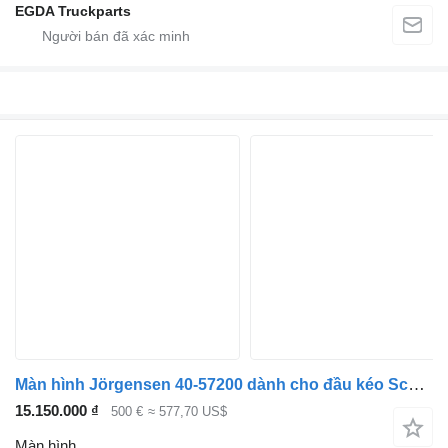
EGDA Truckparts
Màn hình Jörgensen 40-57200 dành cho đầu kéo Scania P,G,R,T-series (2004-2017)
15.150.000 ₫
500 €
≈ 577,70 US$
Màn hình