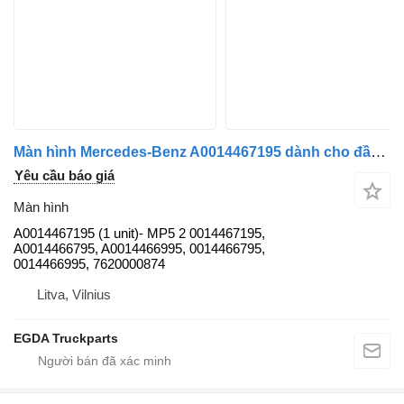
Màn hình Mercedes-Benz A0014467195 dành cho đầu kéo Mercedes-Benz MP5
Yêu cầu báo giá
Màn hình
A0014467195 (1 unit)- MP5 2 0014467195,
A0014466795, A0014466995, 0014466795,
0014466995, 7620000874
Litva, Vilnius
EGDA Truckparts