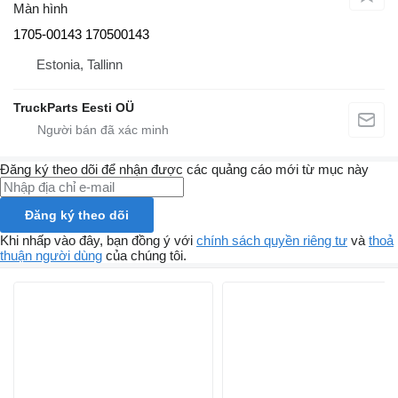
Màn hình
1705-00143 170500143
Estonia, Tallinn
TruckParts Eesti OÜ
Đăng ký theo dõi để nhận được các quảng cáo mới từ mục này
Đăng ký theo dõi
Khi nhấp vào đây, bạn đồng ý với
chính sách quyền riêng tư
và
thoả
thuận người dùng
của chúng tôi.