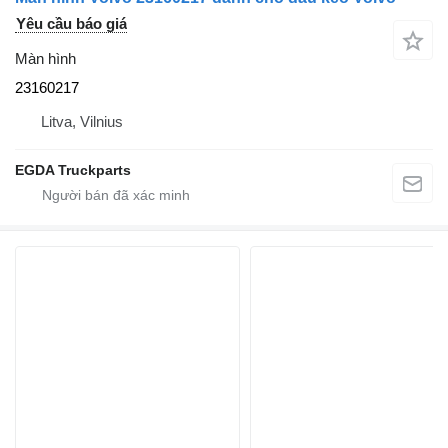
Yêu cầu báo giá
Màn hình
23160217
Litva, Vilnius
EGDA Truckparts