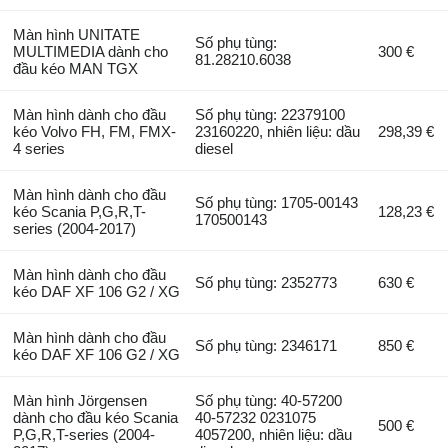
Màn hình UNITATE
Số phụ tùng:
MULTIMEDIA dành cho
300 €
81.28210.6038
đầu kéo MAN TGX
Màn hình dành cho đầu
Số phụ tùng: 22379100
kéo Volvo FH, FM, FMX-
23160220, nhiên liệu: dầu
298,39 €
4 series
diesel
Màn hình dành cho đầu
Số phụ tùng: 1705-00143
kéo Scania P,G,R,T-
128,23 €
170500143
series (2004-2017)
Màn hình dành cho đầu
Số phụ tùng: 2352773
630 €
kéo DAF XF 106 G2 / XG
Màn hình dành cho đầu
Số phụ tùng: 2346171
850 €
kéo DAF XF 106 G2 / XG
Màn hình Jörgensen
Số phụ tùng: 40-57200
dành cho đầu kéo Scania
40-57232 0231075
500 €
P,G,R,T-series (2004-
4057200, nhiên liệu: dầu