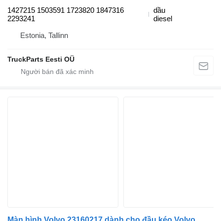
1427215 1503591 1723820 1847316
dầu
2293241
diesel
Estonia, Tallinn
TruckParts Eesti OÜ
Màn hình Volvo 23160217 dành cho đầu kéo Volvo