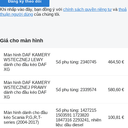
Đăng ký theo dõi
Khi nhấp vào đây, bạn đồng ý với
chính sách quyền riêng tư
và
thoả
thuận người dùng
của chúng tôi.
Giá cho màn hình
Màn hình DAF KAMERY
WSTECZNEJ LEWY
Số phụ tùng: 2340745
464,50 €
dành cho đầu kéo DAF
XG
Màn hình DAF KAMERY
WSTECZNEJ PRAWY
Số phụ tùng: 2339574
580,60 €
dành cho đầu kéo DAF
XG
Số phụ tùng: 1427215
Màn hình dành cho đầu
1503591 1723820
kéo Scania P,G,R,T-
100,81 €
1847316 2293241, nhiên
series (2004-2017)
liệu: dầu diesel