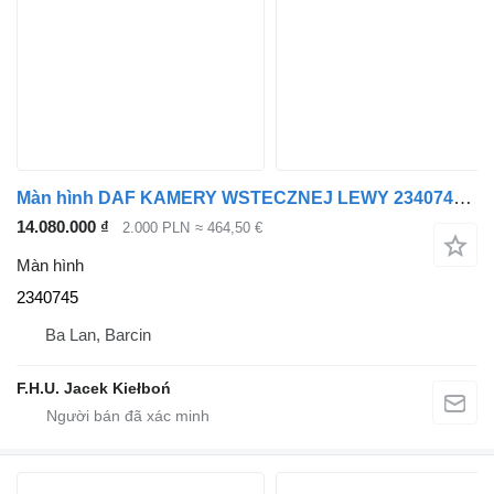
Màn hình DAF KAMERY WSTECZNEJ LEWY 2340745 dành cho đầu kéo DAF XG
14.080.000 ₫
2.000 PLN
≈ 464,50 €
Màn hình
2340745
Ba Lan, Barcin
F.H.U. Jacek Kiełboń