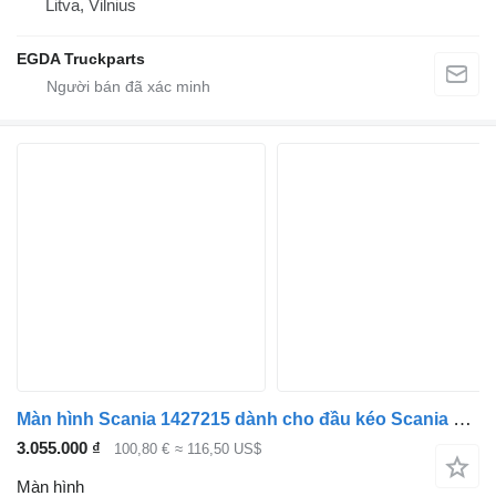
Litva, Vilnius
EGDA Truckparts
Màn hình Scania 1427215 dành cho đầu kéo Scania P,G,R,T-series (2004-2017)
3.055.000 ₫
100,80 €
≈ 116,50 US$
Màn hình