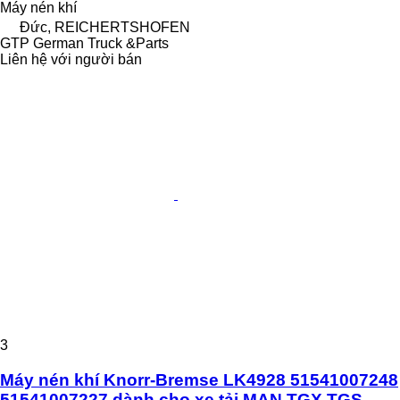
Máy nén khí
Đức, REICHERTSHOFEN
GTP German Truck &Parts
Liên hệ với người bán
3
Máy nén khí Knorr-Bremse LK4928 51541007248
51541007227 dành cho xe tải MAN TGX TGS