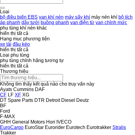
Loại
bộ điều biến EBS
van khí nén
máy sấy khí
máy nén khí
bộ tích
áp phanh
dây tưới
buồng phanh
van điện từ
van chỉnh mức
phụ tùng khí nén khác
hiển thị tất cả
Hạng mục phương tiện
xe tải
đầu kéo
hiển thị tất cả
Loại phụ tùng
phụ tùng chính hãng
tương tự
hiển thị tất cả
Thương hiệu
Không tìm thấy kết quả nào cho truy vấn này
Ayats
Cummins
DAF
CF
LF
XF
XG
DT Spare Parts
DTR
Detroit Diesel
Deutz
BF
Ford
F-MAX
GHH
General Motors
Hori
IVECO
EuroCargo
EuroStar
Eurorider
Eurotech
Eurotrakker
Stralis
Trakker