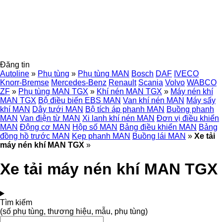
Đăng tin
Autoline
»
Phụ tùng
»
Phụ tùng MAN
Bosch
DAF
IVECO
Knorr-Bremse
Mercedes-Benz
Renault
Scania
Volvo
WABCO
ZF
»
Phụ tùng MAN TGX
»
Khí nén MAN TGX
»
Máy nén khí
MAN TGX
Bộ điều biến EBS MAN
Van khí nén MAN
Máy sấy
khí MAN
Dây tưới MAN
Bộ tích áp phanh MAN
Buồng phanh
MAN
Van điện từ MAN
Xi lanh khí nén MAN
Đơn vị điều khiển
MAN
Động cơ MAN
Hộp số MAN
Bảng điều khiển MAN
Bảng
đồng hồ trước MAN
Kẹp phanh MAN
Buồng lái MAN
»
Xe tải
máy nén khí MAN TGX
»
Xe tải máy nén khí MAN TGX
Tìm kiếm
(số phụ tùng, thương hiệu, mẫu, phụ tùng)