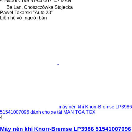
51540007146 51540007147 MAN
Ba Lan, Choszczówka Stojecka
Paweł Tokarski "Auto 23"
Liên hệ với người bán
máy nén khí Knorr-Bremse LP3986
51541007096 dành cho xe tải MAN TGA TGX
4
Máy nén khí Knorr-Bremse LP3986 51541007096