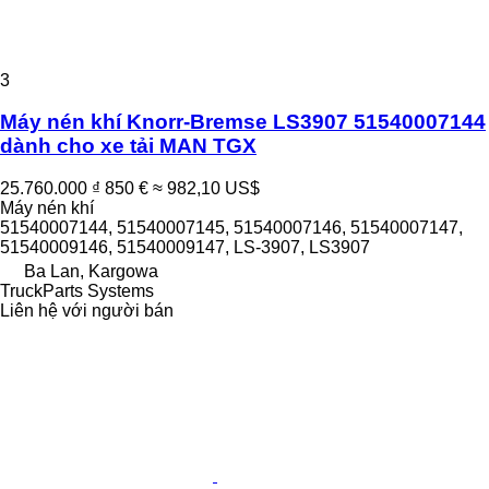
3
Máy nén khí Knorr-Bremse LS3907 51540007144
dành cho xe tải MAN TGX
25.760.000 ₫
850 €
≈ 982,10 US$
Máy nén khí
51540007144, 51540007145, 51540007146, 51540007147,
51540009146, 51540009147, LS-3907, LS3907
Ba Lan, Kargowa
TruckParts Systems
Liên hệ với người bán