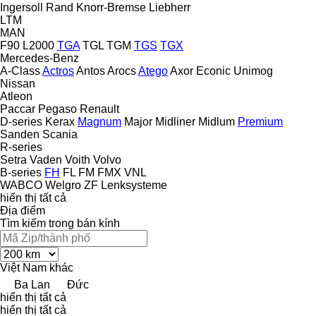
Ingersoll Rand
Knorr-Bremse
Liebherr
LTM
MAN
F90
L2000
TGA
TGL
TGM
TGS
TGX
Mercedes-Benz
A-Class
Actros
Antos
Arocs
Atego
Axor
Econic
Unimog
Nissan
Atleon
Paccar
Pegaso
Renault
D-series
Kerax
Magnum
Major
Midliner
Midlum
Premium
Sanden
Scania
R-series
Setra
Vaden
Voith
Volvo
B-series
FH
FL
FM
FMX
VNL
WABCO
Welgro
ZF Lenksysteme
hiển thị tất cả
Địa điểm
Tìm kiếm trong bán kính
Việt Nam
khác
Ba Lan
Đức
hiển thị tất cả
hiển thị tất cả