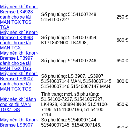
Máy nén khí Knorr-
Bremse LK4928
Số phụ tùng: 51541007248
dành cho xe tải
250 €
51541007227
MAN TGX TGS
TGA
Máy nén khí Knorr-
Bremse LK4998
Số phụ tùng: 51541007354;
680 €
dành cho xe tải
K171842N00; LK4998;
MAN TGX
Máy nén khí Knorr-
Bremse LP3997
Số phụ tùng: 51541007246
650 €
dành cho xe tải
MAN TGX TGS
Máy nén khí Knorr-
Số phụ tùng: LS 3907, LS3907,
Bremse LS3907
51540007144 MAN, 51540007145
800 €
dành cho xe tải
51540007146 51540007147 MAN
MAN TGX TGS
Tình trạng: mới, số phụ tùng:
Máy nén khí dành
51.54100-7227, 51541007227,
cho xe tải MAN
LK4928, K088948N04 51.54100-
950 €
TGX/TGS
7196, 51541007196, 51.54100-
7114,...
Máy nén khí Knorr-
Số phụ tùng: 51540007144,
Bremse LS3907
51540007145, 51540007146,
850 €