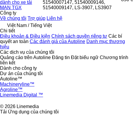
dành cho xe tải
51540007147, 51540009146,
MAN TGX
51540009147, LS-3907, LS3907
Công ty
Về chúng tôi
Trợ giúp
Liên hệ
Việt Nam / Tiếng Việt
Chi tiết
Điều khoản & Điều kiện
Chính sách quyền riêng tư
Các bí
quyết an toàn
Các đánh giá của Autoline
Danh mục thương
hiệu
Các dịch vụ của chúng tôi
Quảng cáo trên Autoline
Đăng tin
Đặt biểu ngữ
Chương trình
liên kết
Dành cho công ty
Dự án của chúng tôi
Autoline™
Machineryline™
Agroline™
Linemedia Digital ™
© 2026 Linemedia
Tải Ứng dụng của chúng tôi