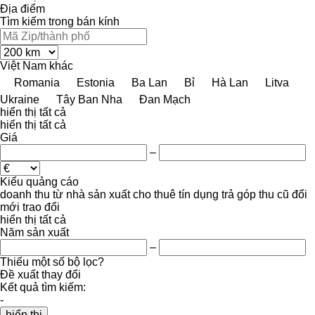
Địa điểm
Tìm kiếm trong bán kính
Việt Nam
khác
Romania
Estonia
Ba Lan
Bỉ
Hà Lan
Litva
Ukraine
Tây Ban Nha
Đan Mạch
hiển thị tất cả
hiển thị tất cả
Giá
–
Kiểu quảng cáo
doanh thu
từ nhà sản xuất
cho thuê
tín dụng
trả góp
thu cũ đổi
mới
trao đổi
hiển thị tất cả
Năm sản xuất
–
Thiếu một số bộ lọc?
Đề xuất thay đổi
Kết quả tìm kiếm:
-
hiển thị