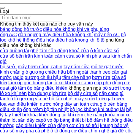
Loại
Không tìm thấy kết quả nào cho truy vấn này
bảng đồng hồ trước
điều hòa không khí và phụ tùng
ống A/C
dàn ngưng máy điều hòa không khí
máy nén AC
bộ
lọc khô hệ thống điều hòa
điều hoà không khí ô tô
phụ tùng
điều hòa không khí khác
cửa
buồng lái
ghế
tấm cản dòng
khoá cửa
ô kính cửa sổ
cửa sổ bên
trần kính toàn cảnh
cửa sổ kính phía sau
kính chắn
gió
bộ sưởi
máy bơm nâng cabin
tay nắm cửa
mô tơ gạt nước
kính chắn gió
gương chiếu hậu bên ngoài
thanh treo cần gạt
nước
radio
gương chiếu hậu
tấm che nắng
bơm rửa
cửa sổ
trời
tấm ốp góc buồng lái
lò xo khí nén cabin
cốp phụ
động cơ
quạt gió
tấm ốp bảng điều khiển
không gian ngủ
bộ sưởi trong
lò xo khí nén
bồn dung dịch rửa
bộ đẩy cửa sổ
nắp capo
tủ
lạnh ô tô
gương vỉa hè
bộ tản nhiệt máy sưởi
lưỡi gạt nước
loa
van điều khiển nước nóng
dây an toàn
cửa gió trên bảng
điều khiển
ống mềm bộ tản nhiệt
bộ lọc không khí buồng lái
bệ
tỳ tay
thiết bị khóa khởi động
túi khí
rèm che nắng
khóa mui xe
thảm lót sàn
dây capô
vỏ ốp bảng thiết bị
bộ đàm
hệ thống điều
hướng
cáp điều khiển cửa
động cơ cửa sổ trời
khung bảo vệ
cửa sổ
máy pha cà phê ô tô
động cơ điều chỉnh ghế
giá đỡ cốc