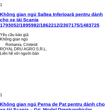
1
Không gian ngủ Saltea Inferioară pentru dành
cho xe tải Scania
1793052/1895982/1862212/2307175/1483725
Yêu cầu báo giá
Không gian ngủ
Romania, Cristesti
ROYAL DRU AGRO S.R.L.
Liên hệ với người bán
1
Không gian ngủ Perna de Pat pentru dành cho
xe tải Scania – Gri, Model Dreptunghiular