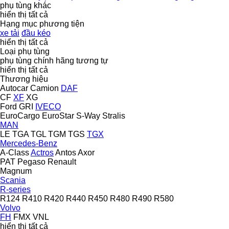
phụ tùng khác
hiển thị tất cả
Hạng mục phương tiện
xe tải
đầu kéo
hiển thị tất cả
Loại phụ tùng
phụ tùng chính hãng
tương tự
hiển thị tất cả
Thương hiệu
Autocar
Camion
DAF
CF
XF
XG
Ford
GRI
IVECO
EuroCargo
EuroStar
S-Way
Stralis
MAN
LE
TGA
TGL
TGM
TGS
TGX
Mercedes-Benz
A-Class
Actros
Antos
Axor
PAT
Pegaso
Renault
Magnum
Scania
R-series
R124
R410
R420
R440
R450
R480
R490
R580
Volvo
FH
FMX
VNL
hiển thị tất cả