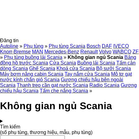
Đăng tin
Autoline
»
Phụ tùng
»
Phụ tùng Scania
Bosch
DAF
IVECO
Knorr-Bremse
MAN
Mercedes-Benz
Renault
Volvo
WABCO
ZF
»
Phụ tùng buồng lái Scania
»
Không gian ngủ Scania
Bảng
đồng hồ trước Scania
Cửa Scania
Buồng lái Scania
Tấm cản
dòng Scania
Ghế Scania
Khoá cửa Scania
Bộ sưởi Scania
Máy bơm nâng cabin Scania
Tay nắm cửa Scania
Mô tơ gạt
nước kính chắn gió Scania
Gương chiếu hậu bên ngoài
Scania
Thanh treo cần gạt nước Scania
Radio Scania
Gương
chiếu hậu Scania
Tấm che nắng Scania
»
Không gian ngủ Scania
Tìm kiếm
(số phụ tùng, thương hiệu, mẫu, phụ tùng)