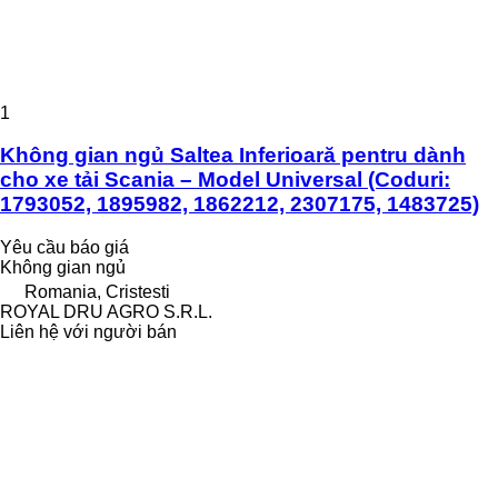
1
Không gian ngủ Saltea Inferioară pentru dành
cho xe tải Scania – Model Universal (Coduri:
1793052, 1895982, 1862212, 2307175, 1483725)
Yêu cầu báo giá
Không gian ngủ
Romania, Cristesti
ROYAL DRU AGRO S.R.L.
Liên hệ với người bán