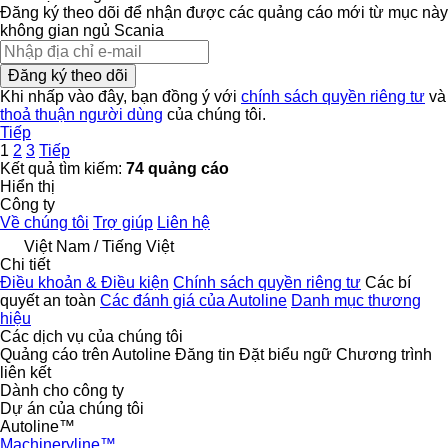
Đăng ký theo dõi để nhận được các quảng cáo mới từ mục này
không gian ngủ
Scania
Đăng ký theo dõi
Khi nhấp vào đây, bạn đồng ý với
chính sách quyền riêng tư
và
thoả thuận người dùng
của chúng tôi.
Tiếp
1
2
3
Tiếp
Kết quả tìm kiếm:
74 quảng cáo
Hiển thị
Công ty
Về chúng tôi
Trợ giúp
Liên hệ
Việt Nam / Tiếng Việt
Chi tiết
Điều khoản & Điều kiện
Chính sách quyền riêng tư
Các bí
quyết an toàn
Các đánh giá của Autoline
Danh mục thương
hiệu
Các dịch vụ của chúng tôi
Quảng cáo trên Autoline
Đăng tin
Đặt biểu ngữ
Chương trình
liên kết
Dành cho công ty
Dự án của chúng tôi
Autoline™
Machineryline™