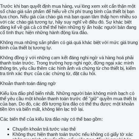
Trước khi bạn quyết định mua hàng, vui lòng xem xét cẩn thận một
số chào giá sản phẩm để hiểu về chi phí trung bình của thiết bị bạn
lựa chọn. Nếu giá của chào giá mà bạn quan tâm thấp hơn nhiều so
với các chào giá tương tự, hãy suy nghĩ về điều đó. Sự khác biệt
đáng kể về giá cả có thể thể hiện những tỳ ẩn hoặc người bán đang
cố tình thực hiện những hành động lừa đảo.
Không mua những sản phẩm có giá quá khác biệt với mức giá trung
bình của thiết bị tương tự.
Không đồng ý với những cam kết đáng nghi ngờ và hàng hoá phải
thanh toán trước. Trong trường hợp nghi ngờ, đừng ngại xác minh
thông tin, yêu cầu thêm các hình ảnh và chứng từ cho thiết bị, kiểm
tra tính xác thực của các chứng từ, đặt câu hỏi.
Khoản thanh toán đáng ngờ
Kiểu lừa đảo phổ biến nhất. Những người bán không minh bạch có
thể yêu cầu một khoản thanh toán trước để "giữ" quyền mua thiết bị
của bạn. Do đó, các đối tượng lừa đảo có thể thu được một khoản
tiền lớn và biến mất, không liên lạc trở lại.
Các biến thể của kiểu lừa đảo này có thể bao gồm:
Chuyển khoản trả tước vào thẻ
Không thực hiện thanh toán trước nếu không có giấy tờ xác