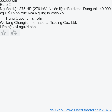
33.000 km
Euro 2
Nguồn điện
375 HP (276 kW)
Nhiên liệu
dầu diesel
Dung tải.
40.000
kg
Cấu hình trục
6x4
Ngừng
lò xo/lò xo
Trung Quốc, Jinan Shi
Weifang Changjiu International Trading Co., Ltd.
Liên hệ với người bán
đầu kéo Howo Used tractor truck 375