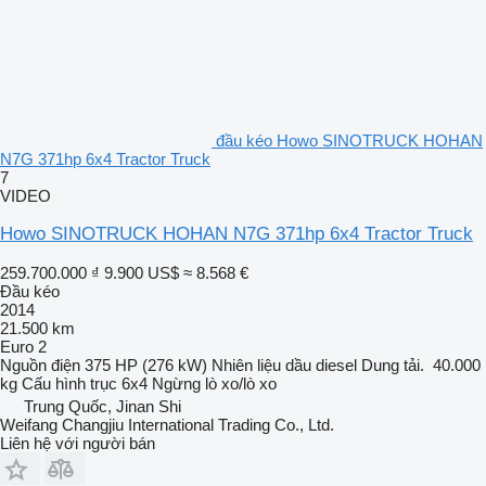
đầu kéo Howo SINOTRUCK HOHAN
N7G 371hp 6x4 Tractor Truck
7
VIDEO
Howo SINOTRUCK HOHAN N7G 371hp 6x4 Tractor Truck
259.700.000 ₫
9.900 US$
≈ 8.568 €
Đầu kéo
2014
21.500 km
Euro 2
Nguồn điện
375 HP (276 kW)
Nhiên liệu
dầu diesel
Dung tải.
40.000
kg
Cấu hình trục
6x4
Ngừng
lò xo/lò xo
Trung Quốc, Jinan Shi
Weifang Changjiu International Trading Co., Ltd.
Liên hệ với người bán