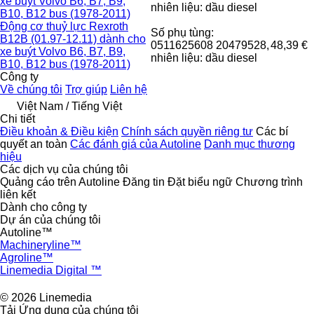
xe buýt Volvo B6, B7, B9,
nhiên liệu: dầu diesel
B10, B12 bus (1978-2011)
Động cơ thuỷ lực Rexroth
Số phụ tùng:
B12B (01.97-12.11) dành cho
0511625608 20479528,
48,39 €
xe buýt Volvo B6, B7, B9,
nhiên liệu: dầu diesel
B10, B12 bus (1978-2011)
Công ty
Về chúng tôi
Trợ giúp
Liên hệ
Việt Nam / Tiếng Việt
Chi tiết
Điều khoản & Điều kiện
Chính sách quyền riêng tư
Các bí
quyết an toàn
Các đánh giá của Autoline
Danh mục thương
hiệu
Các dịch vụ của chúng tôi
Quảng cáo trên Autoline
Đăng tin
Đặt biểu ngữ
Chương trình
liên kết
Dành cho công ty
Dự án của chúng tôi
Autoline™
Machineryline™
Agroline™
Linemedia Digital ™
© 2026 Linemedia
Tải Ứng dụng của chúng tôi