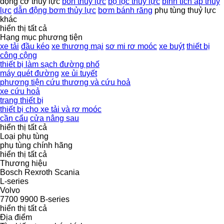
động cơ thuỷ lực
bồn thuỷ lực
bộ lọc thuỷ lực
bình tích áp thủy
lực
dẫn động bơm thủy lực
bơm bánh răng
phụ tùng thuỷ lực
khác
hiển thị tất cả
Hạng mục phương tiện
xe tải
đầu kéo
xe thương mại
sơ mi rơ moóc
xe buýt
thiết bị
công cộng
thiết bị làm sạch đường phố
máy quét đường
xe ủi tuyết
phương tiện cứu thương và cứu hoả
xe cứu hoả
trang thiết bị
thiết bị cho xe tải và rơ moóc
cần cẩu
cửa nâng sau
hiển thị tất cả
Loại phụ tùng
phụ tùng chính hãng
hiển thị tất cả
Thương hiệu
Bosch
Rexroth
Scania
L-series
Volvo
7700
9900
B-series
hiển thị tất cả
Địa điểm