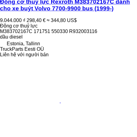
Động cơ thuỷ lực Rexroth M383702167C dành
cho xe buýt Volvo 7700-9900 bus (1999-)
9.044.000 ₫
298,40 €
≈ 344,80 US$
Động cơ thuỷ lực
M383702167C 171751 550330 R932003116
dầu diesel
Estonia, Tallinn
TruckParts Eesti OÜ
Liên hệ với người bán