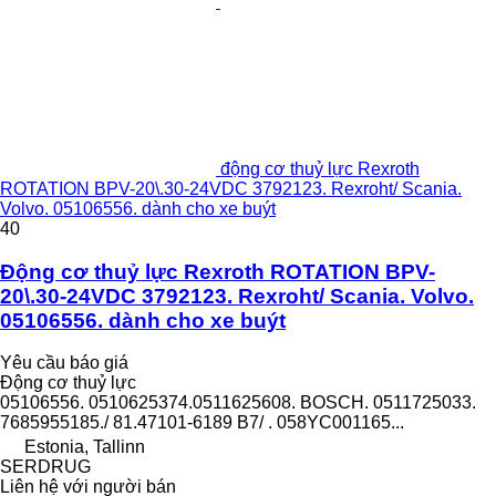
động cơ thuỷ lực Rexroth
ROTATION BPV-20\.30-24VDC 3792123. Rexroht/ Scania.
Volvo. 05106556. dành cho xe buýt
40
Động cơ thuỷ lực Rexroth ROTATION BPV-
20\.30-24VDC 3792123. Rexroht/ Scania. Volvo.
05106556. dành cho xe buýt
Yêu cầu báo giá
Động cơ thuỷ lực
05106556. 0510625374.0511625608. BOSCH. 0511725033.
7685955185./ 81.47101-6189 B7/ . 058YC001165...
Estonia, Tallinn
SERDRUG
Liên hệ với người bán