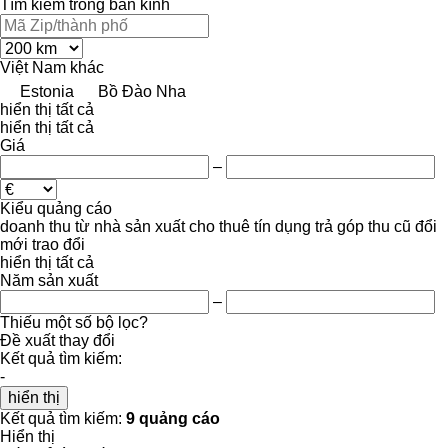
Tìm kiếm trong bán kính
Việt Nam
khác
Estonia
Bồ Đào Nha
hiển thị tất cả
hiển thị tất cả
Giá
–
Kiểu quảng cáo
doanh thu
từ nhà sản xuất
cho thuê
tín dụng
trả góp
thu cũ đổi
mới
trao đổi
hiển thị tất cả
Năm sản xuất
–
Thiếu một số bộ lọc?
Đề xuất thay đổi
Kết quả tìm kiếm:
-
hiển thị
Kết quả tìm kiếm:
9 quảng cáo
Hiển thị