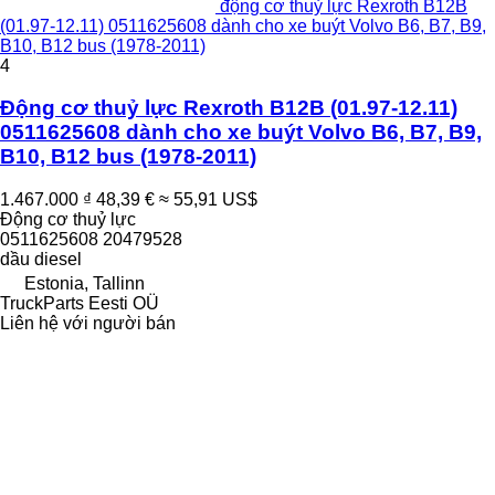
động cơ thuỷ lực Rexroth B12B
(01.97-12.11) 0511625608 dành cho xe buýt Volvo B6, B7, B9,
B10, B12 bus (1978-2011)
4
Động cơ thuỷ lực Rexroth B12B (01.97-12.11)
0511625608 dành cho xe buýt Volvo B6, B7, B9,
B10, B12 bus (1978-2011)
1.467.000 ₫
48,39 €
≈ 55,91 US$
Động cơ thuỷ lực
0511625608 20479528
dầu diesel
Estonia, Tallinn
TruckParts Eesti OÜ
Liên hệ với người bán