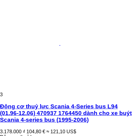
3
Động cơ thuỷ lực Scania 4-Series bus L94
(01.96-12.06) 470937 1764450 dành cho xe buýt
Scania 4-series bus (1995-2006)
3.178.000 ₫
104,80 €
≈ 121,10 US$