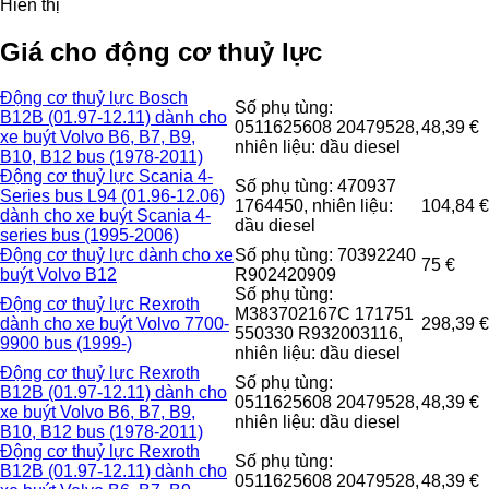
Hiển thị
Giá cho động cơ thuỷ lực
Động cơ thuỷ lực Bosch
Số phụ tùng:
B12B (01.97-12.11) dành cho
0511625608 20479528,
48,39 €
xe buýt Volvo B6, B7, B9,
nhiên liệu: dầu diesel
B10, B12 bus (1978-2011)
Động cơ thuỷ lực Scania 4-
Số phụ tùng: 470937
Series bus L94 (01.96-12.06)
1764450, nhiên liệu:
104,84 €
dành cho xe buýt Scania 4-
dầu diesel
series bus (1995-2006)
Động cơ thuỷ lực dành cho xe
Số phụ tùng: 70392240
75 €
buýt Volvo B12
R902420909
Số phụ tùng:
Động cơ thuỷ lực Rexroth
M383702167C 171751
dành cho xe buýt Volvo 7700-
298,39 €
550330 R932003116,
9900 bus (1999-)
nhiên liệu: dầu diesel
Động cơ thuỷ lực Rexroth
Số phụ tùng:
B12B (01.97-12.11) dành cho
0511625608 20479528,
48,39 €
xe buýt Volvo B6, B7, B9,
nhiên liệu: dầu diesel
B10, B12 bus (1978-2011)
Động cơ thuỷ lực Rexroth
Số phụ tùng:
B12B (01.97-12.11) dành cho
0511625608 20479528,
48,39 €