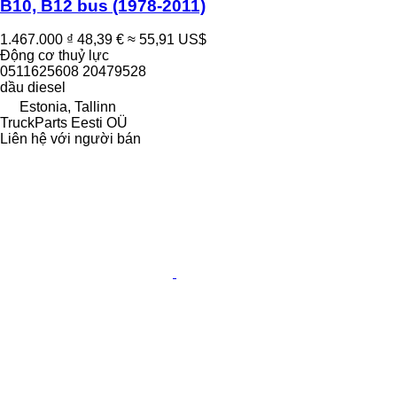
B10, B12 bus (1978-2011)
1.467.000 ₫
48,39 €
≈ 55,91 US$
Động cơ thuỷ lực
0511625608 20479528
dầu diesel
Estonia, Tallinn
TruckParts Eesti OÜ
Liên hệ với người bán