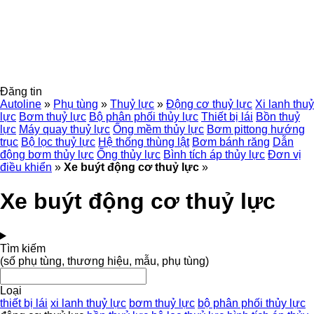
Đăng tin
Autoline
»
Phụ tùng
»
Thuỷ lực
»
Động cơ thuỷ lực
Xi lanh thuỷ
lực
Bơm thuỷ lực
Bộ phân phối thủy lực
Thiết bị lái
Bồn thuỷ
lực
Máy quay thuỷ lực
Ống mềm thủy lực
Bơm pittong hướng
trục
Bộ lọc thuỷ lực
Hệ thống thùng lật
Bơm bánh răng
Dẫn
động bơm thủy lực
Ống thủy lực
Bình tích áp thủy lực
Đơn vị
điều khiển
»
Xe buýt động cơ thuỷ lực
»
Xe buýt động cơ thuỷ lực
Tìm kiếm
(số phụ tùng, thương hiệu, mẫu, phụ tùng)
Loại
thiết bị lái
xi lanh thuỷ lực
bơm thuỷ lực
bộ phân phối thủy lực