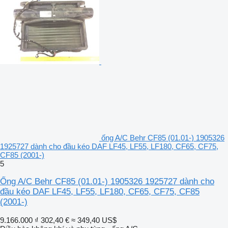
ống A/C Behr CF85 (01.01-) 1905326
1925727 dành cho đầu kéo DAF LF45, LF55, LF180, CF65, CF75,
CF85 (2001-)
5
Ống A/C Behr CF85 (01.01-) 1905326 1925727 dành cho
đầu kéo DAF LF45, LF55, LF180, CF65, CF75, CF85
(2001-)
9.166.000 ₫
302,40 €
≈ 349,40 US$