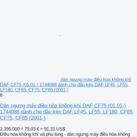
dàn ngưng máy điều hòa không khí
DAF CF75 (01.01-) 1744088 dành cho đầu kéo DAF LF45, LF55,
LF180, CF65, CF75, CF85 (2001-)
8
Dàn ngưng máy điều hòa không khí DAF CF75 (01.01-)
1744088 dành cho đầu kéo DAF LF45, LF55, LF180, CF65,
CF75, CF85 (2001-)
2.395.000 ₫
79,03 €
≈ 91,31 US$
Điều hòa không khí và phụ tùng - dàn ngưng máy điều hòa không