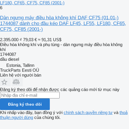
LF180, CF65, CF75, CF85 (2001-)
6
Dàn ngưng máy điều hòa không khí DAF CF75 (01.01-)
1744087 dành cho đầu kéo DAF LF45, LF55, LF180, CF65,
CF75, CF85 (2001-)
2.395.000 ₫
79,03 €
≈ 91,31 US$
Điều hòa không khí và phụ tùng - dàn ngưng máy điều hòa không
khí
1744087
dầu diesel
Estonia, Tallinn
TruckParts Eesti OÜ
Liên hệ với người bán
Đăng ký theo dõi để nhận được các quảng cáo mới từ mục này
Đăng ký theo dõi
Khi nhấp vào đây, bạn đồng ý với
chính sách quyền riêng tư
và
thoả
thuận người dùng
của chúng tôi.