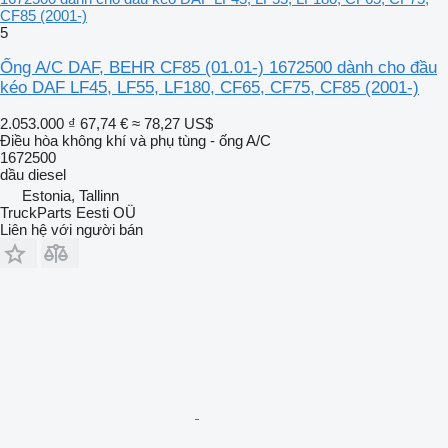
CF85 (2001-)
5
Ống A/C DAF, BEHR CF85 (01.01-) 1672500 dành cho đầu
kéo DAF LF45, LF55, LF180, CF65, CF75, CF85 (2001-)
2.053.000 ₫
67,74 €
≈ 78,27 US$
Điều hòa không khí và phụ tùng - ống A/C
1672500
dầu diesel
Estonia, Tallinn
TruckParts Eesti OÜ
Liên hệ với người bán