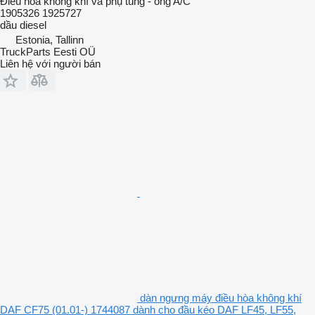
Điều hòa không khí và phụ tùng - ống A/C
1905326 1925727
dầu diesel
Estonia, Tallinn
TruckParts Eesti OÜ
Liên hệ với người bán
dàn ngưng máy điều hòa không khí
DAF CF75 (01.01-) 1744087 dành cho đầu kéo DAF LF45, LF55,