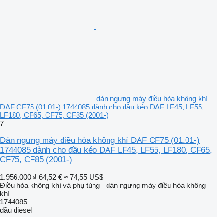
dàn ngưng máy điều hòa không khí
DAF CF75 (01.01-) 1744085 dành cho đầu kéo DAF LF45, LF55,
LF180, CF65, CF75, CF85 (2001-)
7
Dàn ngưng máy điều hòa không khí DAF CF75 (01.01-)
1744085 dành cho đầu kéo DAF LF45, LF55, LF180, CF65,
CF75, CF85 (2001-)
1.956.000 ₫
64,52 €
≈ 74,55 US$
Điều hòa không khí và phụ tùng - dàn ngưng máy điều hòa không
khí
1744085
dầu diesel