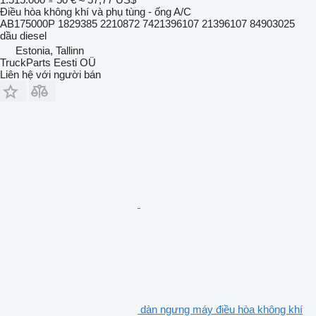
Điều hòa không khí và phụ tùng - ống A/C
AB175000P 1829385 2210872 7421396107 21396107 84903025
dầu diesel
Estonia, Tallinn
TruckParts Eesti OÜ
Liên hệ với người bán
dàn ngưng máy điều hòa không khí