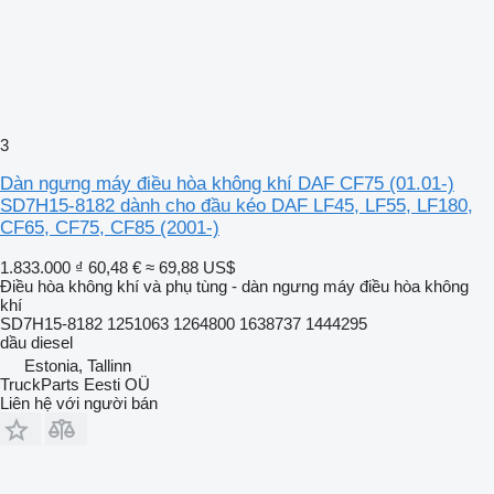
3
Dàn ngưng máy điều hòa không khí DAF CF75 (01.01-)
SD7H15-8182 dành cho đầu kéo DAF LF45, LF55, LF180,
CF65, CF75, CF85 (2001-)
1.833.000 ₫
60,48 €
≈ 69,88 US$
Điều hòa không khí và phụ tùng - dàn ngưng máy điều hòa không
khí
SD7H15-8182 1251063 1264800 1638737 1444295
dầu diesel
Estonia, Tallinn
TruckParts Eesti OÜ
Liên hệ với người bán