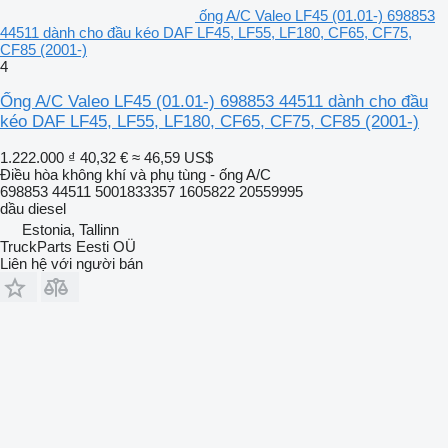
ống A/C Valeo LF45 (01.01-) 698853
44511 dành cho đầu kéo DAF LF45, LF55, LF180, CF65, CF75,
CF85 (2001-)
4
Ống A/C Valeo LF45 (01.01-) 698853 44511 dành cho đầu
kéo DAF LF45, LF55, LF180, CF65, CF75, CF85 (2001-)
1.222.000 ₫
40,32 €
≈ 46,59 US$
Điều hòa không khí và phụ tùng - ống A/C
698853 44511 5001833357 1605822 20559995
dầu diesel
Estonia, Tallinn
TruckParts Eesti OÜ
Liên hệ với người bán