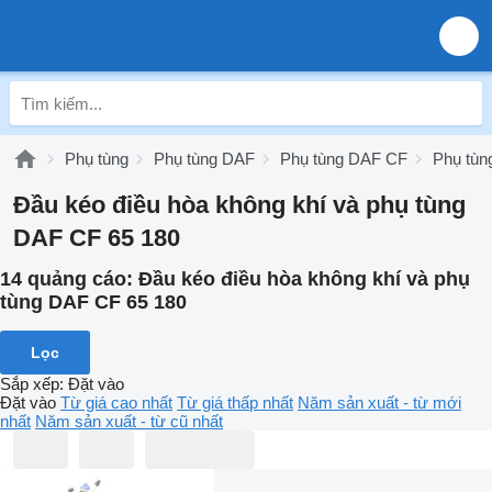
Phụ tùng
Phụ tùng DAF
Phụ tùng DAF CF
Phụ tùn
Đầu kéo điều hòa không khí và phụ tùng
DAF CF 65 180
14 quảng cáo:
Đầu kéo điều hòa không khí và phụ
tùng DAF CF 65 180
Lọc
Sắp xếp
:
Đặt vào
Đặt vào
Từ giá cao nhất
Từ giá thấp nhất
Năm sản xuất - từ mới
nhất
Năm sản xuất - từ cũ nhất