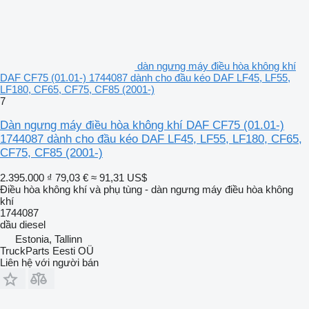
dàn ngưng máy điều hòa không khí
DAF CF75 (01.01-) 1744087 dành cho đầu kéo DAF LF45, LF55,
LF180, CF65, CF75, CF85 (2001-)
7
Dàn ngưng máy điều hòa không khí DAF CF75 (01.01-)
1744087 dành cho đầu kéo DAF LF45, LF55, LF180, CF65,
CF75, CF85 (2001-)
2.395.000 ₫
79,03 €
≈ 91,31 US$
Điều hòa không khí và phụ tùng - dàn ngưng máy điều hòa không
khí
1744087
dầu diesel
Estonia, Tallinn
TruckParts Eesti OÜ
Liên hệ với người bán