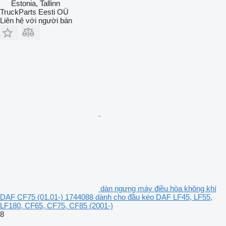
Estonia, Tallinn
TruckParts Eesti OÜ
Liên hệ với người bán
dàn ngưng máy điều hòa không khí
DAF CF75 (01.01-) 1744088 dành cho đầu kéo DAF LF45, LF55,
LF180, CF65, CF75, CF85 (2001-)
8