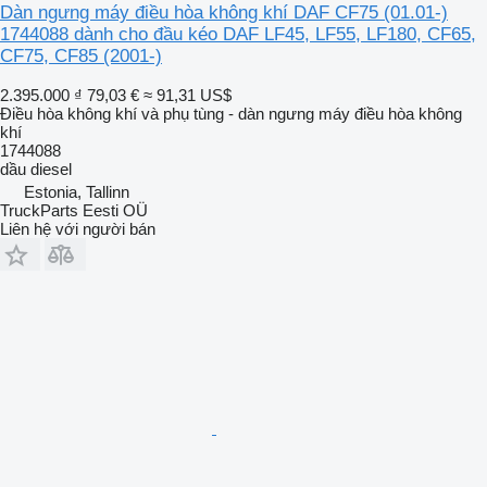
Dàn ngưng máy điều hòa không khí DAF CF75 (01.01-)
1744088 dành cho đầu kéo DAF LF45, LF55, LF180, CF65,
CF75, CF85 (2001-)
2.395.000 ₫
79,03 €
≈ 91,31 US$
Điều hòa không khí và phụ tùng - dàn ngưng máy điều hòa không
khí
1744088
dầu diesel
Estonia, Tallinn
TruckParts Eesti OÜ
Liên hệ với người bán