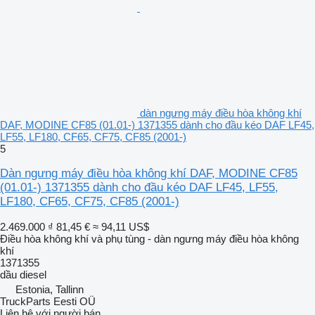
dàn ngưng máy điều hòa không khí
DAF, MODINE CF85 (01.01-) 1371355 dành cho đầu kéo DAF LF45,
LF55, LF180, CF65, CF75, CF85 (2001-)
5
Dàn ngưng máy điều hòa không khí DAF, MODINE CF85
(01.01-) 1371355 dành cho đầu kéo DAF LF45, LF55,
LF180, CF65, CF75, CF85 (2001-)
2.469.000 ₫
81,45 €
≈ 94,11 US$
Điều hòa không khí và phụ tùng - dàn ngưng máy điều hòa không
khí
1371355
dầu diesel
Estonia, Tallinn
TruckParts Eesti OÜ
Liên hệ với người bán