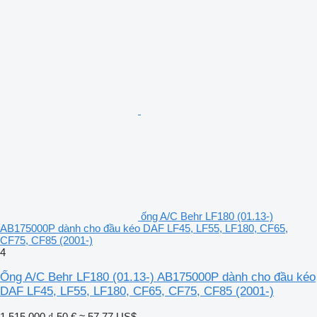
ống A/C Behr LF180 (01.13-)
AB175000P dành cho đầu kéo DAF LF45, LF55, LF180, CF65,
CF75, CF85 (2001-)
4
Ống A/C Behr LF180 (01.13-) AB175000P dành cho đầu kéo
DAF LF45, LF55, LF180, CF65, CF75, CF85 (2001-)
1.515.000 ₫
50 €
≈ 57,77 US$