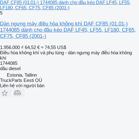
DAF CF85 (01.01-) 1744085 dành cho đầu kéo DAF LF45, LF55,
LF180, CF65, CF75, CF85 (2001-)
5
Dàn ngưng máy điều hòa không khí DAF CF85 (01.01-)
1744085 dành cho đầu kéo DAF LF45, LF55, LF180, CF65,
CF75, CF85 (2001-)
1.956.000 ₫
64,52 €
≈ 74,55 US$
Điều hòa không khí và phụ tùng - dàn ngưng máy điều hòa không
khí
1744085
dầu diesel
Estonia, Tallinn
TruckParts Eesti OÜ
Liên hệ với người bán