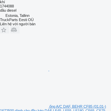
khí
1744088
dầu diesel
Estonia, Tallinn
TruckParts Eesti OÜ
Liên hệ với người bán
ống A/C DAF, BEHR CF85 (01.01-)
1672500 dành cho đầu kéo DAF LF45, LF55, LF180, CF65, CF75,