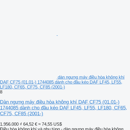
dàn ngưng máy điều hòa không khí
DAF CF75 (01.01-) 1744085 dành cho đầu kéo DAF LF45, LF55,
LF180, CF65, CF75, CF85 (2001-)
8
Dàn ngưng máy điều hòa không khí DAF CF75 (01.01-)
1744085 dành cho đầu kéo DAF LF45, LF55, LF180, CF65,
CF75, CF85 (2001-)
1.956.000 ₫
64,52 €
≈ 74,55 US$
Điều hòa không khí và phụ tùng - dàn ngưng máy điều hòa không