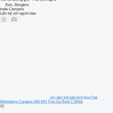
Đức, Berglern
Indie Campers
Liên hệ với người bán
xe cắm trại bán tích hợp Fiat
Weinsberg Carabus 600 MQ Pop-Up Roof 2.2Mjet
12