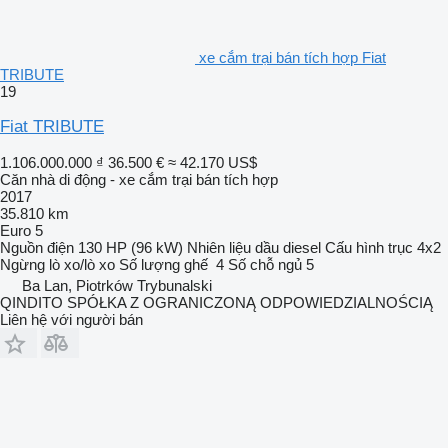
xe cắm trại bán tích hợp Fiat
TRIBUTE
19
Fiat TRIBUTE
1.106.000.000 ₫
36.500 €
≈ 42.170 US$
Căn nhà di động - xe cắm trại bán tích hợp
2017
35.810 km
Euro 5
Nguồn điện
130 HP (96 kW)
Nhiên liệu
dầu diesel
Cấu hình trục
4x2
Ngừng
lò xo/lò xo
Số lượng ghế
4
Số chỗ ngủ
5
Ba Lan, Piotrków Trybunalski
QINDITO SPÓŁKA Z OGRANICZONĄ ODPOWIEDZIALNOŚCIĄ
Liên hệ với người bán