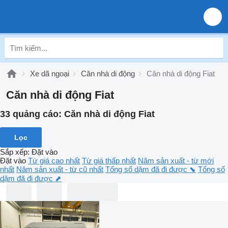
Xe dã ngoại
Căn nhà di động
Căn nhà di động Fiat
Căn nhà di động Fiat
33 quảng cáo:
Căn nhà di động Fiat
Lọc
Sắp xếp
:
Đặt vào
Đặt vào
Từ giá cao nhất
Từ giá thấp nhất
Năm sản xuất - từ mới
nhất
Năm sản xuất - từ cũ nhất
Tổng số dặm đã đi được ⬊
Tổng số
dặm đã đi được ⬈