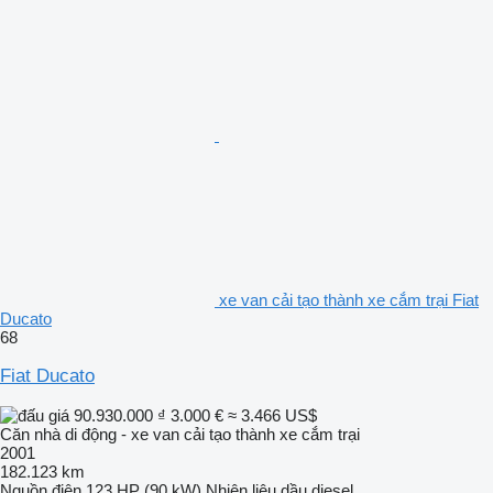
xe van cải tạo thành xe cắm trại Fiat
Ducato
68
Fiat Ducato
90.930.000 ₫
3.000 €
≈ 3.466 US$
Căn nhà di động - xe van cải tạo thành xe cắm trại
2001
182.123 km
Nguồn điện
123 HP (90 kW)
Nhiên liệu
dầu diesel