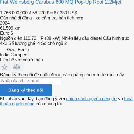
Fiat Weinsberg Carabus 600 MQ Pop-Up Roof 2.2Mjet
1.766.000.000 ₫
58.270 €
≈ 67.330 US$
Căn nhà di động - xe cắm trại bán tích hợp
2024
61.509 km
Euro 6
Nguồn điện
119.72 HP (88 kW)
Nhiên liệu
dầu diesel
Cấu hình trục
4x2
Số lượng ghế
4
Số chỗ ngủ
2
Đức, Berlin
Indie Campers
Liên hệ với người bán
Đăng ký theo dõi để nhận được các quảng cáo mới từ mục này
Đăng ký theo dõi
Khi nhấp vào đây, bạn đồng ý với
chính sách quyền riêng tư
và
thoả
thuận người dùng
của chúng tôi.