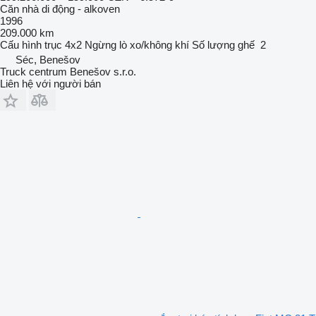
Căn nhà di động - alkoven
1996
209.000 km
Cấu hình trục
4x2
Ngừng
lò xo/không khí
Số lượng ghế
2
Séc, Benešov
Truck centrum Benešov s.r.o.
Liên hệ với người bán