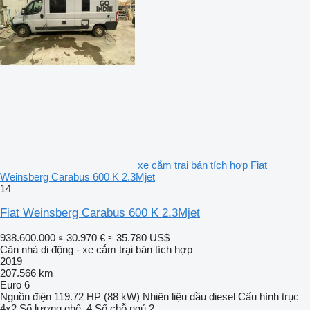
xe cắm trại bán tích hợp Fiat
Weinsberg Carabus 600 K 2.3Mjet
14
Fiat Weinsberg Carabus 600 K 2.3Mjet
938.600.000 ₫
30.970 €
≈ 35.780 US$
Căn nhà di động - xe cắm trại bán tích hợp
2019
207.566 km
Euro 6
Nguồn điện
119.72 HP (88 kW)
Nhiên liệu
dầu diesel
Cấu hình trục
4x2
Số lượng ghế
4
Số chỗ ngủ
2