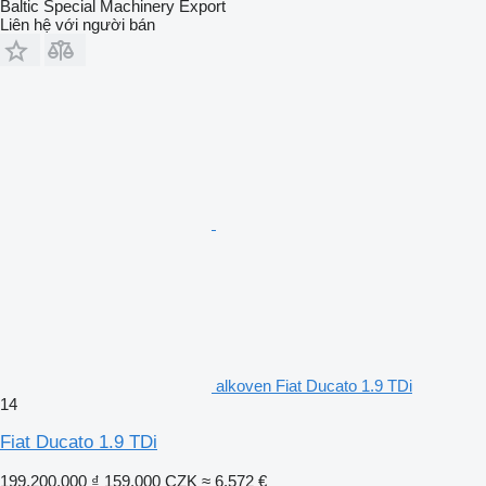
Baltic Special Machinery Export
Liên hệ với người bán
alkoven Fiat Ducato 1.9 TDi
14
Fiat Ducato 1.9 TDi
199.200.000 ₫
159.000 CZK
≈ 6.572 €