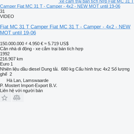
xe cắm trại bán tích hợp Fiat MC 31 T
Camper Fiat MC 31 T - Camper - 4x2 - NEW MOT until 19-06
31
VIDEO
Fiat MC 31 T Camper Fiat MC 31 T - Camper - 4x2 - NEW
MOT until 19-06
150.000.000 ₫
4.950 €
≈ 5.719 US$
Căn nhà di động - xe cắm trại bán tích hợp
1992
216.907 km
Euro 1
Nhiên liệu
dầu diesel
Dung tải.
680 kg
Cấu hình trục
4x2
Số lượng
ghế
2
Hà Lan, Lamswaarde
P. Mostert Import-Export B.V.
Liên hệ với người bán