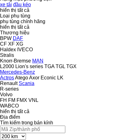
xe tải
đầu kéo
hiển thị tất cả
Loại phụ tùng
phụ tùng chính hãng
hiển thị tất cả
Thương hiệu
BPW
DAF
CF
XF
XG
Haldex
IVECO
Stralis
Knorr-Bremse
MAN
L2000
Lion's series
TGA
TGL
TGX
Mercedes-Benz
Actros
Atego
Axor
Econic
LK
Renault
Scania
R-series
Volvo
FH
FM
FMX
VNL
WABCO
hiển thị tất cả
Địa điểm
Tìm kiếm trong bán kính