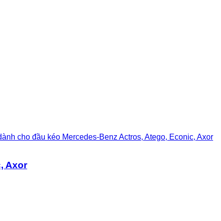
nh cho đầu kéo Mercedes-Benz Actros, Atego, Econic, Axor
, Axor