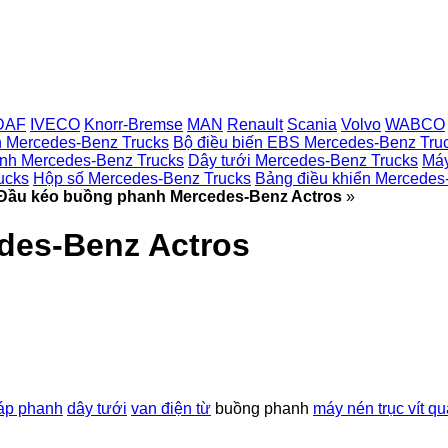
DAF
IVECO
Knorr-Bremse
MAN
Renault
Scania
Volvo
WABCO
n Mercedes-Benz Trucks
Bộ điều biến EBS Mercedes-Benz Tru
anh Mercedes-Benz Trucks
Dây tưới Mercedes-Benz Trucks
Máy
ucks
Hộp số Mercedes-Benz Trucks
Bảng điều khiển Mercedes
Đầu kéo buồng phanh Mercedes-Benz Actros
»
des-Benz Actros
 áp phanh
dây tưới
van điện từ
buồng phanh
máy nén trục vít q