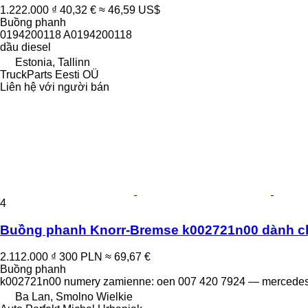
1.222.000 ₫
40,32 €
≈ 46,59 US$
Buồng phanh
0194200118 A0194200118
dầu diesel
Estonia, Tallinn
TruckParts Eesti OÜ
Liên hệ với người bán
4
Buồng phanh Knorr-Bremse k002721n00 dành cho
2.112.000 ₫
300 PLN
≈ 69,67 €
Buồng phanh
k002721n00 numery zamienne: oen 007 420 7924 — mercedes
Ba Lan, Smolno Wielkie