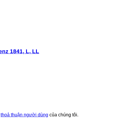
z 1841, L, LL
à
thoả thuận người dùng
của chúng tôi.