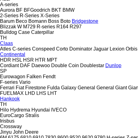
A-series
Aurora
BF
BFGoodrich
BKT
BMW
2-Series
R-Series
X-Series
Barum
Beco
Bomann
Boss
Boto
Bridgestone
Blizzak W
M729
R-series
R164
R297
Bulldog
Case
Caterpillar
TH
Claas
Atles
C-series
Conspeed
Corto
Dominator
Jaguar
Lexion
Orbis
Continental
HDR
HSL
HSR
HTR
MPT
Cordiant
DAF
Daewoo
Double Coin
Doublestar
Dunlop
SP
Eurowagon
Falken
Fendt
F-series
Vario
Ferrari
Fiat
Firestone
Fulda
Galaxy
General
General
Giant
Gian
FUELMAX
LHD
LHS
LHT
Hankook
TH
Hilo
Hydrema
Hyundai
IVECO
EuroCargo
Stralis
Irisbus
Crossway
Jinyu
John Deere
6M
6175
6810
6910
7830
8600
9520
9620
9780
H-series
Z-ser