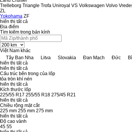
Land Cruiser
Trelleborg
Triangle
Trofa
Uniroyal
VS
Volkswagen
Volvo
Vrede
ZL
Yokohama
ZF
hiển thị tất cả
Địa điểm
Tìm kiếm trong bán kính
Việt Nam
khác
Tây Ban Nha
Litva
Slovakia
Đan Mạch
Đức
B
hiển thị tất cả
hiển thị tất cả
Cấu trúc bên trong của lốp
tỏa tròn khí nén
hiển thị tất cả
Kích thước lốp
225/55 R17
255/55 R18
275/45 R21
hiển thị tất cả
Chiều rộng mặt cắt
225 mm
255 mm
275 mm
hiển thị tất cả
Độ cao vành
45
55
hiển thị tất cả