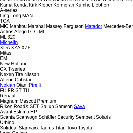
Kama
Kenda
Kirk
Kleber
Kormoran
Kumho
Liebherr
A-series
Ling Long
MAN
TGA
MIC
Manitou
Marshal
Massey Ferguson
Matador
Mercedes-Be
Actros
Atego
GLC
ML
ML 320
Michelin
XDA
XZA
XZE
Mitas
EM
New Holland
CX
T-series
Nexen Tire
Nissan
Atleon
Cabstar
Nokian
Otani
Pirelli
FH
FR
ST
TH
Renault
Magnum
Mascott
Premium
Riken
RoadX
SET
Sailun
Samson
Sava
Avant
Eskimo HP
Scania
Scanvogn
Schäffer
Security
Semperit
Solaris
Urbino
Solideal
Starmaxx
Taurus
Titan
Toyo
Toyota