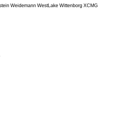
stein
Weidemann
WestLake
Wittenborg
XCMG
ỉ