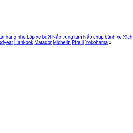
tải hạng nhẹ
Lốp xe buýt
Nắp trung tâm
Nắp chụp bánh xe
Xích
odyear
Hankook
Matador
Michelin
Pirelli
Yokohama
»