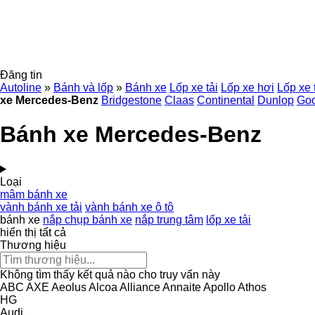
Đăng tin
Autoline
»
Bánh và lốp
»
Bánh xe
Lốp xe tải
Lốp xe hơi
Lốp xe 
xe Mercedes-Benz
Bridgestone
Claas
Continental
Dunlop
Go
Bánh xe Mercedes-Benz
Loại
mâm bánh xe
vành bánh xe tải
vành bánh xe ô tô
bánh xe
nắp chụp bánh xe
nắp trung tâm
lốp xe tải
hiển thị tất cả
Thương hiệu
Không tìm thấy kết quả nào cho truy vấn này
ABC
AXE
Aeolus
Alcoa
Alliance
Annaite
Apollo
Athos
HG
Audi