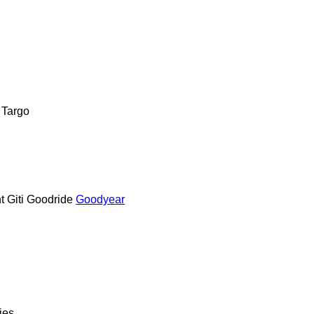
Targo
t
Giti
Goodride
Goodyear
ies