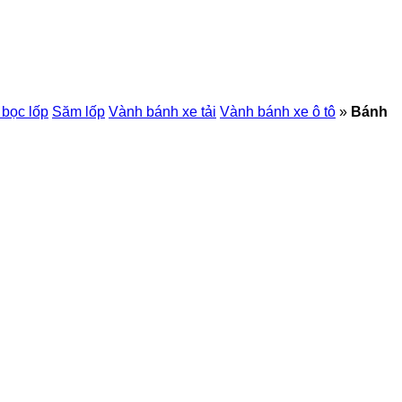
 bọc lốp
Săm lốp
Vành bánh xe tải
Vành bánh xe ô tô
»
Bánh