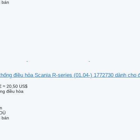
i bán
thống điều hòa Scania R-series (01.04-) 1772730 dành cho 
€
≈ 20,50 US$
ống điều hòa
nn
 OÜ
i bán