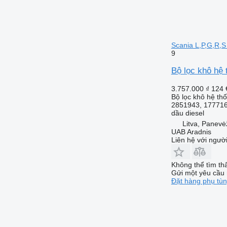
Scania L,P,G,R,S
9
Bộ lọc khô hệ 
3.757.000 ₫
124 
Bộ lọc khô hệ th
2851943, 177716
dầu diesel
Litva, Panevė
UAB Aradnis
Liên hệ với ngườ
Không thể tìm th
Gửi một yêu cầu 
Đặt hàng phụ tù