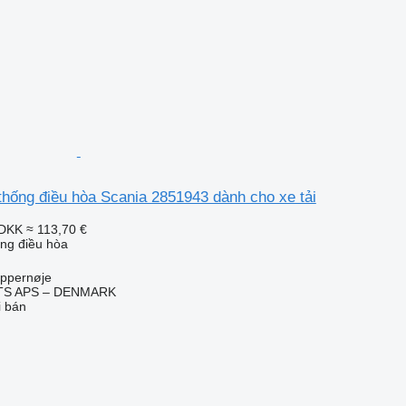
thống điều hòa Scania 2851943 dành cho xe tải
 DKK
≈ 113,70 €
ống điều hòa
ppernøje
TS APS – DENMARK
i bán