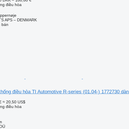
ống điều hòa
ppernøje
TS APS – DENMARK
i bán
thống điều hòa TI Automotive R-series (01.04-) 1772730 dàn
€
≈ 20,50 US$
ống điều hòa
nn
 OÜ