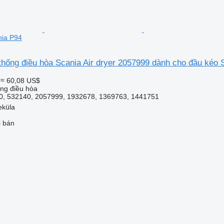
nia P94
thống điều hòa Scania Air dryer 2057999 dành cho đầu kéo 
≈ 60,08 US$
ống điều hòa
, 532140, 2057999, 1932678, 1369763, 1441751
eküla
i bán