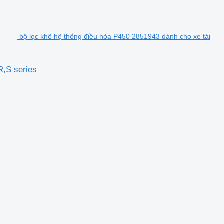
bộ lọc khô hệ thống điều hòa P450 2851943 dành cho xe tải
R,S series