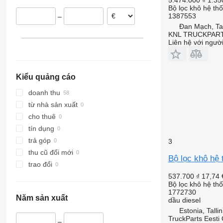
Litva
Bộ lọc khô hệ th
1387553
–
Đan Mạch, Ta
KNL TRUCKPAR
Liên hệ với ngườ
Kiểu quảng cáo
doanh thu
từ nhà sản xuất
cho thuê
tín dụng
trả góp
3
thu cũ đổi mới
Bộ lọc khô hệ 
trao đổi
537.700 ₫
17,74 
Bộ lọc khô hệ th
1772730
Năm sản xuất
dầu diesel
Estonia, Talli
TruckParts Eesti
–