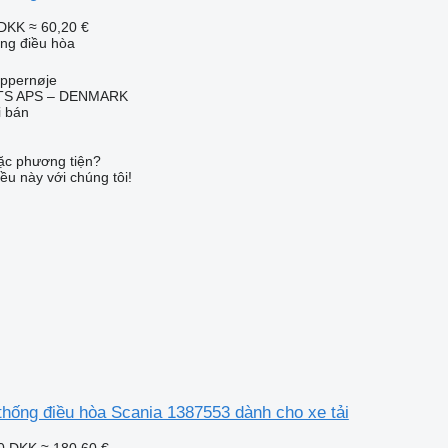
 DKK
≈ 60,20 €
ống điều hòa
ppernøje
TS APS – DENMARK
i bán
c phương tiện?
ều này với chúng tôi!
thống điều hòa Scania 1387553 dành cho xe tải
0 DKK
≈ 180,60 €