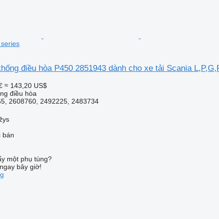
 series
thống điều hòa P450 2851943 dành cho xe tải Scania L,P,G,
€
≈ 143,20 US$
ống điều hòa
5, 2608760, 2492225, 2483734
žys
i bán
ấy một phụ tùng?
ngay bây giờ!
ng