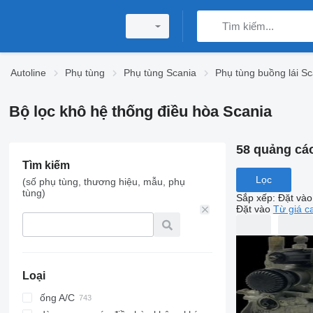
Autoline
Phụ tùng
Phụ tùng Scania
Phụ tùng buồng lái Sc
Bộ lọc khô hệ thống điều hòa Scania
58 quảng cá
Tìm kiếm
Lọc
(số phụ tùng, thương hiệu, mẫu, phụ
tùng)
Sắp xếp
:
Đặt vào
Đặt vào
Từ giá c
Loại
ống A/C