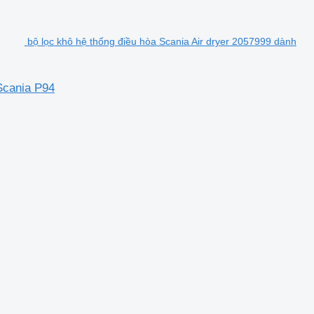
bộ lọc khô hệ thống điều hòa Scania Air dryer 2057999 dành
Scania P94