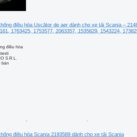
thống điều hòa Uscător de aer dành cho xe tải Scania – 21
161, 1763425, 1753577, 2063357, 1535829, 1543224, 17382
ống điều hòa
testi
O S.R.L.
i bán
thống điều hòa Scania 2193589 dành cho xe tải Scania