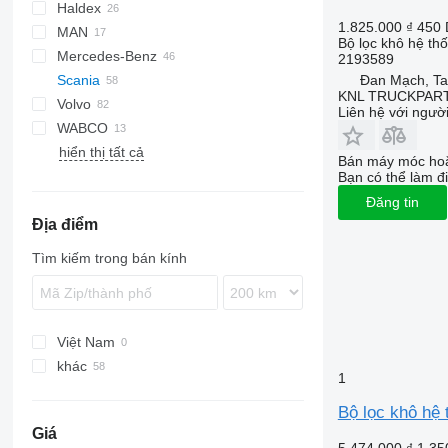
Haldex
X-Series
MAXIMA
CF
1.825.000 ₫
450
MAN
XF
Bộ lọc khô hệ th
Mercedes-Benz
TGS
2193589
Đan Mạch, Ta
Scania
TGX
A-Class
KNL TRUCKPAR
Volvo
Actros
P-series
Liên hệ với ngườ
WABCO
Antos
B-series
P94
hiển thị tất cả
Arocs
FH
Bán máy móc hoặ
FM
Bạn có thể làm đi
FMX
Đăng tin
Địa điểm
Tìm kiếm trong bán kính
Việt Nam
khác
1
Romania
Bộ lọc khô hệ 
Đan Mạch
Giá
Estonia
5.474.000 ₫
1.35