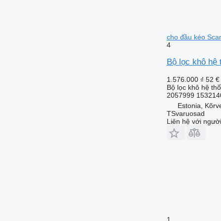
cho đầu kéo Sca
4
Bộ lọc khô hệ 
1.576.000 ₫
52 €
Bộ lọc khô hệ th
2057999 1532140
Estonia, Kõrv
TSvaruosad
Liên hệ với ngườ
1