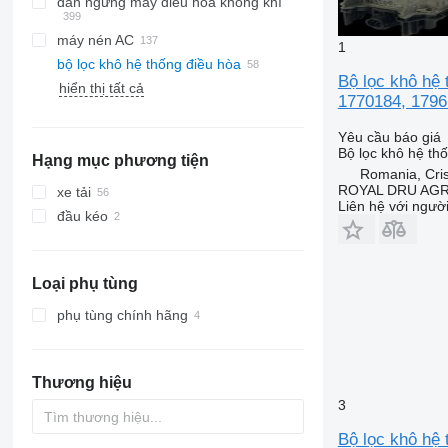
dàn ngưng máy điều hòa không khí
máy nén AC
1
bộ lọc khô hệ thống điều hòa
Bộ lọc khô hệ 
hiển thị tất cả
1770184, 1796
Yêu cầu báo giá
Bộ lọc khô hệ th
Hạng mục phương tiện
Romania, Cris
ROYAL DRU AGR
xe tải
Liên hệ với ngườ
đầu kéo
Loại phụ tùng
phụ tùng chính hãng
Thương hiệu
3
Bộ lọc khô hệ 